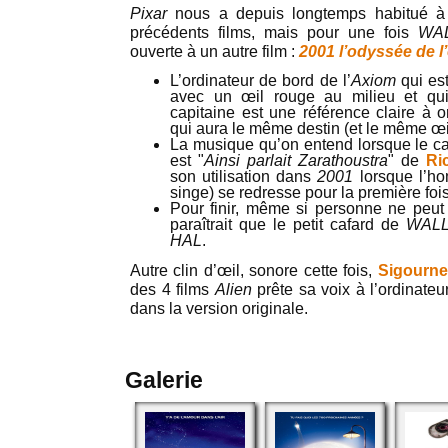
Pixar
nous a depuis longtemps habitué à f
précédents films, mais pour une fois
WA
ouverte à un autre film :
2001 l’odyssée de l
L’ordinateur de bord de l’
Axiom
qui est
avec un œil rouge au milieu et qui
capitaine est une référence claire à 
qui aura le même destin (et le même œil
La musique qu’on entend lorsque le ca
est "
Ainsi parlait Zarathoustra
" de
Ri
son utilisation dans
2001
lorsque l’h
singe) se redresse pour la première fois
Pour finir, même si personne ne peut l
paraîtrait que le petit cafard de
WALL
HAL
.
Autre clin d’œil, sonore cette fois,
Sigourn
des 4 films
Alien
prête sa voix à l’ordinate
dans la version originale.
Galerie