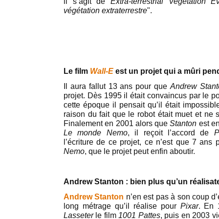
il s’agit de
Extra-terrestrial Vegetation E
végétation extraterrestre
".
Le film
Wall-E
est un projet qui a mûri pen
Il aura fallut 13 ans pour que
Andrew Stant
projet. Dès 1995 il était convaincus par le p
cette époque il pensait qu’il était impossi
raison du fait que le robot était muet et ne 
Finalement en 2001 alors que
Stanton
est en
Le monde Nemo
, il reçoit l’accord de
P
l’écriture de ce projet, ce n’est que 7 ans 
Nemo
, que le projet peut enfin aboutir.
Andrew Stanton : bien plus qu’un réalisat
Andrew Stanton
n’en est pas à son coup d’e
long métrage qu’il réalise pour
Pixar
. En 
Lasseter
le film
1001 Pattes
, puis en 2003 v