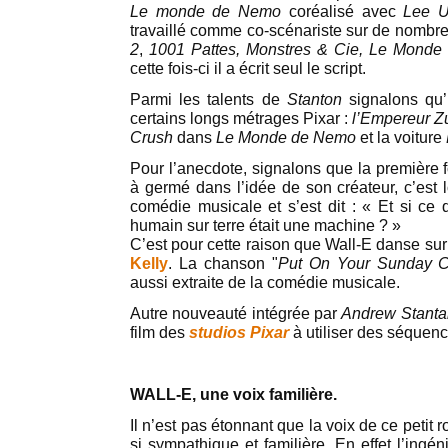
Le monde de Nemo
coréalisé avec
Lee U
travaillé comme co-scénariste sur de nombr
2
,
1001 Pattes, Monstres & Cie, Le Mond
cette fois-ci il a écrit seul le script.
Parmi les talents de
Stanton
signalons qu’
certains longs métrages Pixar :
l’Empereur Z
Crush
dans
Le Monde de Nemo
et la voiture
Pour l’anecdote, signalons que la première 
à germé dans l’idée de son créateur, c’est l
comédie musicale et s’est dit : « Et si ce 
humain sur terre était une machine ? »
C’est pour cette raison que Wall-E danse sur 
Kelly
. La chanson "
Put On Your Sunday C
aussi extraite de la comédie musicale.
Autre nouveauté intégrée par
Andrew Stanta
film des
studios
Pixar
à utiliser des séquenc
WALL-E, une voix familière.
Il n’est pas étonnant que la voix de ce petit 
si sympathique et familière. En effet l’ing