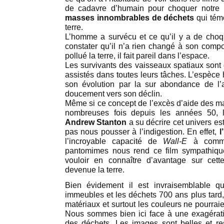
de cadavre d’humain pour choquer notre in
masses innombrables de déchets
qui tém
terre.
L’homme a survécu et ce qu’il y a de choq
constater qu’il n’a rien changé à son compo
pollué la terre, il fait pareil dans l’espace.
Les survivants des vaisseaux spatiaux sont
assistés dans toutes leurs tâches. L’espèce
son évolution par la sur abondance de l
doucement vers son déclin.
Même si ce concept de l’excès d’aide des ma
nombreuses fois depuis les années 50, l
Andrew Stanton
a su décrire cet univers es
pas nous pousser à l’indigestion. En effet,
l
l’incroyable capacité de
Wall-E
à commu
pantomimes nous rend ce film sympathique
vouloir en connaître d’avantage sur cet
devenue la terre.
Bien évidement il est invraisemblable que
immeubles et les déchets 700 ans plus tard, 
matériaux et surtout les couleurs ne pourrai
Nous sommes bien ici face à une exagérati
des déchets. Les images sont belles et r