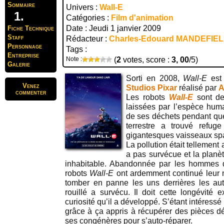
Sommaire
Univers :
Wall-E
Catégories :
Film d'animation
Date : Jeudi 1 janvier 2009
Fiche Technique
Staff
Rédacteur :
Charles-Edouard MANDEFIE
Personnage
Tags :
Entreprise
Note :
(
2
votes, score :
3, 00
/5)
Galerie
Sorti en 2008,
Wall-E
est
Venez
Studios Pixar
réalisé par
A
commenter
Les robots
Wall-E
sont de
laissées par l’espèce huma
de ses déchets pendant que
terrestre a trouvé refu
gigantesques vaisseaux spa
La pollution était tellement
a pas survécue et la planè
inhabitable. Abandonnée par les hommes 
robots
Wall-E
ont ardemment continué leur 
tomber en panne les uns derrières les autr
rouillé a survécu. Il doit cette longévité 
curiosité qu’il a développé. S’étant intéressé 
grâce à ça appris à récupérer des pièces d
ses congénères pour s’auto-réparer.