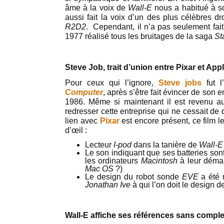
âme à la voix de
Wall-E
nous a habitué à son
aussi fait la voix d’un des plus célèbres 
R2D2
. Cependant, il n’a pas seulement fait
1977 réalisé tous les bruitages de la saga
St
Steve Job, trait d’union entre Pixar et App
Pour ceux qui l’ignore,
Steve jobs
fut l
Computer
, après s’être fait évincer de son e
1986. Même si maintenant il est revenu 
redresser cette entreprise qui ne cessait de 
lien avec
Pixar
est encore présent, ce film le
d’œil :
Lecteur
I-pod
dans la tanière de
Wall-E
Le son indiquant que ses batteries sont
les ordinateurs
Macintosh
à leur déma
Mac OS
?)
Le design du robot sonde
EVE
a été 
Jonathan Ive
à qui l’on doit le design de
Wall-E affiche ses références sans comple