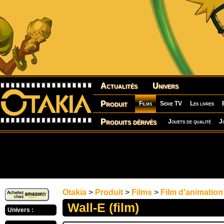
Actualités
Univers
Produit
Films
Série TV
Les livres
Produits dérivés
Jouets de qualité
J
Otakia
>
Produit
>
Films
>
Film d'animation
Wall-E (film)
Univers :