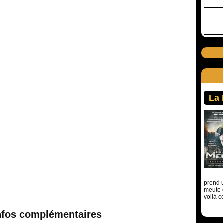
La
prend u
meute 
voilà c
nfos complémentaires