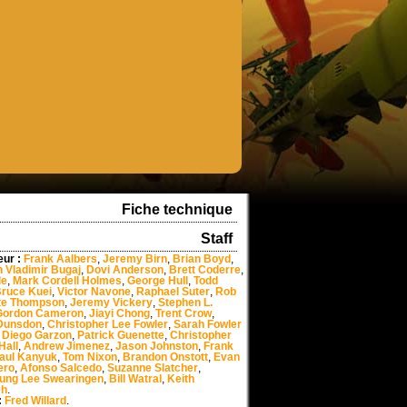
Fiche technique
Staff
eur :
Frank Aalbers
,
Jeremy Birn
,
Brian Boyd
,
 Vladimir Bugaj
,
Dovi Anderson
,
Brett Coderre
,
le
,
Mark Cordell Holmes
,
George Hull
,
Todd
ruce Kuei
,
Victor Navone
,
Raphael Suter
,
Rob
te Thompson
,
Jeremy Vickery
,
Stephen L.
Gordon Cameron
,
Jiayi Chong
,
Trent Crow
,
Dunsdon
,
Christopher Lee Fowler
,
Sarah Fowler
,
Diego Garzon
,
Patrick Guenette
,
Christopher
Hall
,
Andrew Jimenez
,
Jason Johnston
,
Frank
aul Kanyuk
,
Tom Nixon
,
Brandon Onstott
,
Evan
ero
,
Afonso Salcedo
,
Suzanne Slatcher
,
ung Lee Swearingen
,
Bill Watral
,
Keith
eh
.
:
Fred Willard
.