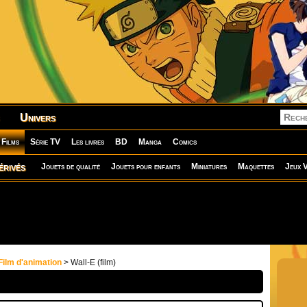
Univers
Films
Série TV
Les livres
BD
Manga
Comics
érivés
Jouets de qualité
Jouets pour enfants
Miniatures
Maquettes
Jeux V
Film d'animation
> Wall-E (film)