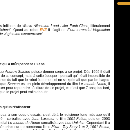
s initiales de
Waste Allocation Load Lifter Earth-Class
, littéralement
échets
". Quant au robot
EVE
il s’agit de
Extra-terrestrial Vegetation
e végétation extraterrestre
".
t qui a mûri pendant 13 ans
 que
Andrew Stanton
puisse donner corps à ce projet. Dès 1995 il était
 de ce concept, mais à cette époque il pensait qu’il était impossible de
on du fait que le robot était muet et ne s’exprimait que par bruitages.
s que
Stanton
est en plein développement du film
Le monde Nemo
, il
cter
pour reprendre l’écriture de ce projet, ce n’est que 7 ans plus tard,
 que le projet peut enfin aboutir.
s qu’un réalisateur.
pas à son coup d’essais, c’est déjà le troisième long métrage qu’il
9 il coréalise avec
John Lasseter
le film
1001 Pattes
, puis en 2003
ondial
Le monde de Nemo
coréalisé avec
Lee Unkrich
. Cependant il a
cénariste sur de nombreux films
Pixar
:
Toy Story 1 et 2
,
1001 Pattes,