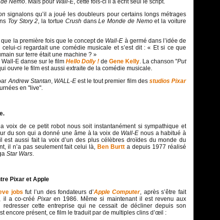
e de Nemo
. Mais pour
Wall-E
, cette fois-ci il a écrit seul le script.
on
signalons qu’il a joué les doubleurs pour certains longs métrages
ns
Toy Story 2
, la tortue
Crush
dans
Le Monde de Nemo
et la voiture
 que la première fois que le concept de
Wall-E
à germé dans l’idée de
e celui-ci regardait une comédie musicale et s’est dit : « Et si ce que
umain sur terre était une machine ? »
 Wall-E danse sur le film
Hello Dolly !
de
Gene Kelly
. La chanson "
Put
qui ouvre le film est aussi extraite de la comédie musicale.
par
Andrew Stantan
,
WALL-E
est le tout premier film des
studios
Pixar
urnées en "live".
e.
la voix de ce petit robot nous soit instantanément si sympathique et
nieur du son qui a donné une âme à la voix de
Wall-E
nous a habitué à
u’il est aussi fait la voix d’un des plus célèbres droïdes du monde du
, il n’a pas seulement fait celui là,
Ben Burtt
a depuis 1977 réalisé
aga
Star Wars
.
ntre Pixar et Apple
eve jobs
fut l’un des fondateurs d’
Apple Computer
, après s’être fait
, il a co-créé
Pixar
en 1986. Même si maintenant il est revenu aux
 redresser cette entreprise qui ne cessait de décliner depuis son
st encore présent, ce film le traduit par de multiples clins d’œil :