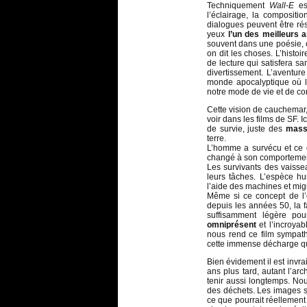
Techniquement
Wall-E
e
l’éclairage, la compositi
dialogues peuvent être ré
yeux
l’un des meilleurs 
souvent dans une poésie, c
on dit les choses. L’histo
de lecture qui satisfera s
divertissement. L’aventur
monde apocalyptique où l
notre mode de vie et de c
Cette vision de cauchemar,
voir dans les films de SF. 
de survie, juste des
mass
terre.
L’homme a survécu et ce qu
changé à son comportement. 
Les survivants des vaisse
leurs tâches. L’espèce h
l’aide des machines et mig
Même si ce concept de l’
depuis les années 50, la f
suffisamment légère pou
omniprésent
et l’incroya
nous rend ce film sympath
cette immense décharge qu
Bien évidement il est invr
ans plus tard, autant l’ar
tenir aussi longtemps. No
des déchets. Les images s
ce que pourrait réellement