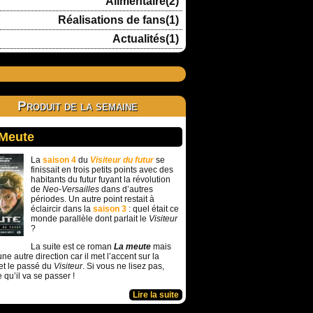
Alimentaire(2)
Réalisations de fans(1)
Actualités(1)
Produit de la semaine
 Meute
La
saison 4
du
Visiteur du futur
se
finissait en trois petits points avec des
habitants du futur fuyant la révolution
de
Neo-Versailles
dans d’autres
périodes. Un autre point restait à
éclaircir dans la
saison 3
: quel était ce
monde parallèle dont parlait le
Visiteur
?
La suite est ce roman
La meute
mais
ne autre direction car il met l’accent sur la
et le passé du
Visiteur
. Si vous ne lisez pas,
e qu’il va se passer !
Lire la suite