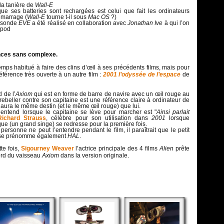
la tanière de
Wall-E
ue ses batteries sont rechargées est celui que fait les ordinateurs
émarrage (
Wall-E
tourne t-il sous
Mac OS
?)
t sonde
EVE
a été réalisé en collaboration avec
Jonathan Ive
à qui l’on
I-pod
ences sans complexe.
ps habitué à faire des clins d’œil à ses précédents films, mais pour
référence très ouverte à un autre film :
2001 l’odyssée de l’espace
de
 de l’
Axiom
qui est en forme de barre de navire avec un œil rouge au
 rebeller contre son capitaine est une référence claire à ordinateur de
 aura le même destin (et le même œil rouge) que lui.
entend lorsque le capitaine se lève pour marcher est "
Ainsi parlait
Richard Strauss
, célèbre pour son utilisation dans
2001
lorsque
ue (un grand singe) se redresse pour la première fois.
 personne ne peut l’entendre pendant le film, il paraîtrait que le petit
e prénomme également
HAL
.
te fois,
Sigourney Weaver
l’actrice principale des 4 films
Alien
prête
bord du vaisseau
Axiom
dans la version originale.