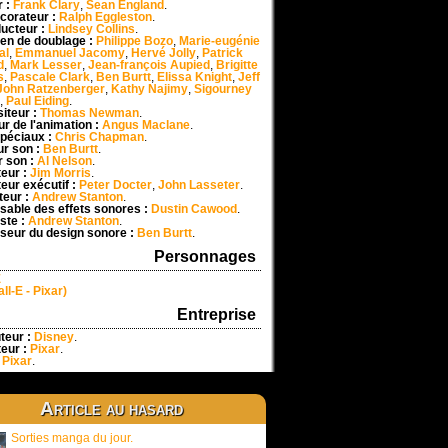
r :
Frank Clary
,
Sean England
.
corateur :
Ralph Eggleston
.
ucteur :
Lindsey Collins
.
en de doublage :
Philippe Bozo
,
Marie-eugénie
al
,
Emmanuel Jacomy
,
Hervé Jolly
,
Patrick
d
,
Mark Lesser
,
Jean-françois Aupied
,
Brigitte
s
,
Pascale Clark
,
Ben Burtt
,
Elissa Knight
,
Jeff
John Ratzenberger
,
Kathy Najimy
,
Sigourney
,
Paul Eiding
.
iteur :
Thomas Newman
.
ur de l'animation :
Angus Maclane
.
spéciaux :
Chris Chapman
.
ur son :
Ben Burtt
.
 son :
Al Nelson
.
eur :
Jim Morris
.
eur exécutif :
Peter Docter
,
John Lasseter
.
teur :
Andrew Stanton
.
able des effets sonores :
Dustin Cawood
.
ste :
Andrew Stanton
.
seur du design sonore :
Ben Burtt
.
Personnages
E
ll-E - Pixar)
Entreprise
uteur :
Disney
.
eur :
Pixar
.
:
Pixar
.
Article au hasard
Sorties manga du jour.