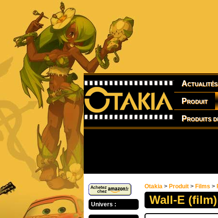
Actualités
Produit
Produits d
Otakia
>
Produit
>
Films
>
Wall-E (film)
Univers :