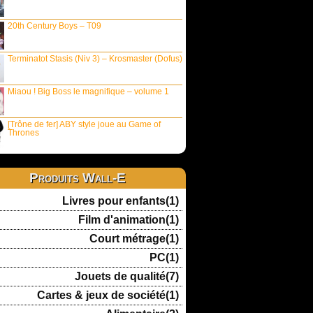
20th Century Boys – T09
Terminatot Stasis (Niv 3) – Krosmaster (Dofus)
Miaou ! Big Boss le magnifique – volume 1
[Trône de fer] ABY style joue au Game of
Thrones
Produits Wall-E
Livres pour enfants(1)
Film d'animation(1)
Court métrage(1)
PC(1)
Jouets de qualité(7)
Cartes & jeux de société(1)