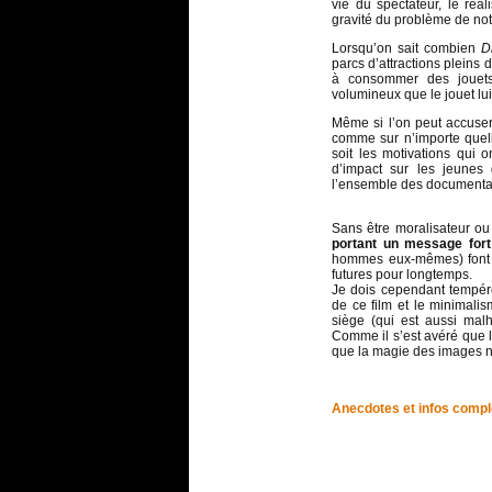
vie du spectateur, le réa
gravité du problème de no
Lorsqu’on sait combien
D
parcs d’attractions pleins 
à consommer des jouets
volumineux que le jouet lui
Même si l’on peut accuser
comme sur n’importe quell
soit les motivations qui 
d’impact sur les jeunes 
l’ensemble des documentair
Sans être moralisateur ou 
portant un message fort
hommes eux-mêmes) font d
futures pour longtemps.
Je dois cependant tempére
de ce film et le minimali
siège (qui est aussi mal
Comme il s’est avéré que l
que la magie des images n’
Anecdotes et infos comp