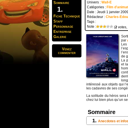
Univers :
Wall-E
Sommaire
Catégories :
Film d'anima
Date : Jeudi 1 janvier 200
Fiche Technique
Rédacteur :
Charles-Edo
Staff
Tags :
Personnage
Note :
(
2
votes,
Entreprise
Sort
Galerie
par
Les
l’es
Venez
l’en
commenter
de g
La p
et l
hom
con
derr
long
intéressé aux objets qui l
les cadavres de ses congén
La solitude du héros ser
chez lui bien plus qu’un se
Sommaire
Anecdotes et info