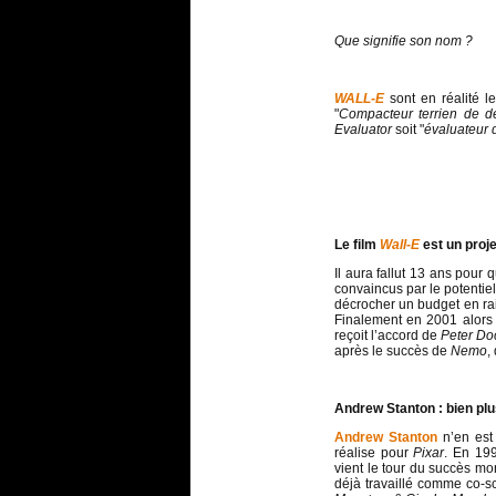
Que signifie son nom ?
WALL-E
sont en réalité le
"
Compacteur terrien de d
Evaluator
soit "
évaluateur d
Le film
Wall-E
est un proje
Il aura fallut 13 ans pour
convaincus par le potentiel
décrocher un budget en rais
Finalement en 2001 alor
reçoit l’accord de
Peter Do
après le succès de
Nemo
,
Andrew Stanton : bien plu
Andrew Stanton
n’en est 
réalise pour
Pixar
. En 199
vient le tour du succès m
déjà travaillé comme co-s