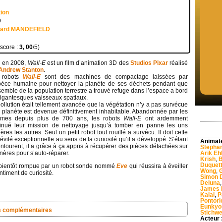
tion
9
uard MANDEFIELD
 score :
3, 00
/5)
i en 2008,
Wall-E
est un film d’animation 3D des
Studios Pixar
réalisé
Andrew Stanton
.
 robots
Wall-E
sont des machines de compactage laissées par
pèce humaine pour nettoyer la planète de ses déchets pendant que
semble de la population terrestre a trouvé refuge dans l’espace a bord
igantesques vaisseaux spatiaux.
ollution était tellement avancée que la végétation n’y a pas survécue
a planète est devenue définitivement inhabitable. Abandonnée par les
mes depuis plus de 700 ans, les robots
Wall-E
ont ardemment
tinué leur mission de nettoyage jusqu’à tomber en panne les uns
ières les autres. Seul un petit robot tout rouillé a survécu. Il doit cette
évité exceptionnelle au sens de la curiosité qu’il a développé. S’étant
Animat
’entourent, il a grâce à ça appris à récupérer des pièces détachées sur
Stephan
ères pour s’auto-réparer.
Arik Eh
Krish
,
B
Duquet
a bientôt rompue par un robot sonde nommé
Eve
qui réussira à éveiller
Wong
,
ntiment de curiosité.
Simon 
Deluna
James 
Kalal
,
P
Pontori
Eunkyo
s complémentaires
Stichw
Acteur 