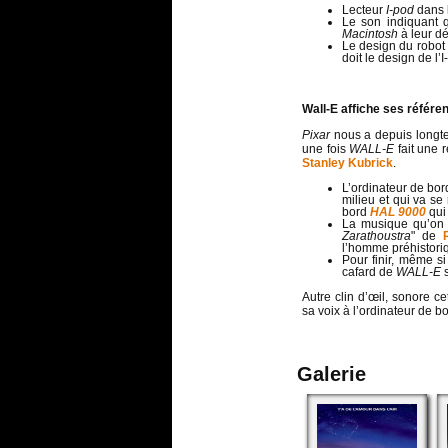
Lecteur
I-pod
dans 
Le son indiquant q
Macintosh
à leur d
Le design du robo
doit le design de l’
Wall-E affiche ses référ
Pixar
nous a depuis longtem
une fois
WALL-E
fait une 
Stanley Kubrick
.
L’ordinateur de bord
milieu et qui va se
bord
HAL 9000
qui
La musique qu’on 
Zarathoustra
" de
l’homme préhistoriq
Pour finir, même si
cafard de
WALL-E
s
Autre clin d’œil, sonore cet
sa voix à l’ordinateur de 
Galerie