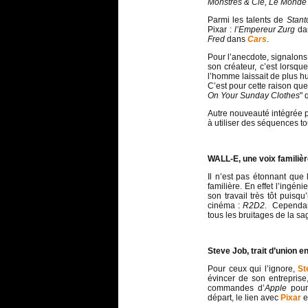
Monstres & Cie, Le Mond
Parmi les talents de
Stant
Pixar :
l’Empereur Zurg
da
Fred
dans
Cars
.
Pour l’anecdote, signalons
son créateur, c’est lorsqu
l’homme laissait de plus h
C’est pour cette raison que
On Your Sunday Clothes
" 
Autre nouveauté intégrée 
à utiliser des séquences to
WALL-E, une voix familièr
Il n’est pas étonnant que 
familière. En effet l’ingé
son travail très tôt puisq
cinéma :
R2D2
. Cependant
tous les bruitages de la s
Steve Job, trait d’union e
Pour ceux qui l’ignore,
St
évincer de son entreprise
commandes d’
Apple
pour
départ, le lien avec
Pixar
e