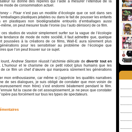
lisateur lui donne des repères qui l’aide à mesurer l’étendue de la
tre mode de consommation actuel.
isney – Pixar
n’est pas un modèle d’écologie que ce soit dans ses
d’emballages plastiques jetables ou dans le fait de pousser les enfants
 en plastiques non biodégradable entourés d’emballages aussi
-même, on peut mesurer toute l’ironie (ou l’auto dérision) de ce film.
 ces studios de vouloir simplement surfer sur la vague de l’écologie
e tendance de mode de notre société, il faut admettre que, quelque
ont poussées à la créations de ce films, Wall-E aura sûrement plus
générations pour les sensibiliser au problème de l’écologie que
es que l’on peut trouver sur ce sujet.
lourd,
Andrew Stanton
réussit l’alchimie délicate de
divertir tout en
. L’humour et le charisme de ce petit robot (plus humains que les
e ce film un chef d’œuvre qui marquera sûrement les générations
r mon enthousiasme, car même si j’apprécie les qualités narratives
sme de ses dialogues, je suis obligé de constater que mon voisin de
heureusement mon frère) s’est endormi béatement pendant le film.
’ennuie fut la cause de cet assoupissement, je ne peux que constater
opère pas forcément sur tous les types de spectateurs.
lémentaires