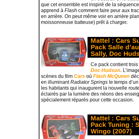
que cet ensemble est inspiré de la séquence
apprend à
Flash
comment faire peur aux tract
en arrière. On peut même voir en arrière pl
moissonneuse batteuse) prêt à charger.
Mattel : Cars 
Pack Salle d’au
Sally, Doc Hud
Ce pack contient trois
Doc Hudson
. L’imag
scènes du film
Cars
où
Flash McQueen
déci
en illuminant
Radiator Springs
le temps d’un 
les habitants qui inaugurent la nouvelle rou
éclairés par la lumière des néons des enseig
spécialement réparés pour cette occasion.
Mattel : Cars 
Pack Tuning : 
Wingo (2007)