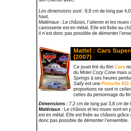
Les dimensions sont
: 8,9 cm de long par 4,
haut.
Matériaux
: Le châssis, l’aileron et les roues
carrosserie est en métal. Elle est fixée au c
il n’est donc pas possible de démonter l’ens
Mattel : Cars Super
(2007)
Ce jouet tiré du film
Cars
re
du
Motel Cozy Cone
mais a
Springs
à ses heures perdue
Sally
est une
Porsche 911 
proportions ne sont ni celles
celles du personnage du fil
Dimensions :
7,2 cm de long par 3,8 cm de l
Matériaux :
Le châssis et les roues sont en p
est en métal. Elle est fixée au châssis grâce 
donc pas possible de démonter l’ensemble.