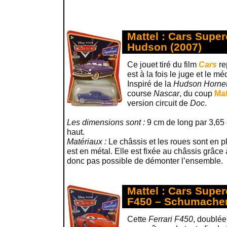
Mattel : Cars Supe
Hudson (2007)
Ce jouet tiré du film
Cars
re
est à la fois le juge et le m
Inspiré de la
Hudson Horne
course
Nascar
, du coup
Mat
version circuit de
Doc
.
Les dimensions sont :
9 cm de long par 3,65 
haut.
Matériaux :
Le châssis et les roues sont en p
est en métal. Elle est fixée au châssis grâce 
donc pas possible de démonter l’ensemble.
Mattel : Cars Super
F450 – Schumacher
Cette
Ferrari F450
, doublé