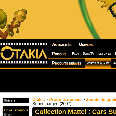
Actualités
Univers
Produit
Films
Série TV
Les livres
Produits dérivés
Jouets de qualité
J
Otakia
>
Produits dérivés
>
Jouets de quali
Univers :
Supercharged (2007)
Collection Mattel : Cars 
Fiche Technique
Staff