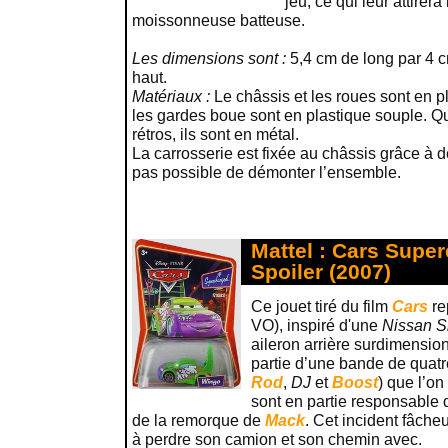
jeu, ce qui leur attirer
moissonneuse batteuse.
Les dimensions sont :
5,4 cm de long par 4 c
haut.
Matériaux :
Le châssis et les roues sont en p
les gardes boue sont en plastique souple. Qua
rétros, ils sont en métal.
La carrosserie est fixée au châssis grâce à d
pas possible de démonter l’ensemble.
Mattel : Cars Supe
Spoiler (2007)
Ce jouet tiré du film
Cars
re
VO), inspiré d'une
Nissan Si
aileron arrière surdimensio
partie d’une bande de quatr
Rod
,
DJ
et
Boost
) que l’on
sont en partie responsable d
de la remorque de
Mack
. Cet incident fâch
à perdre son camion et son chemin avec.