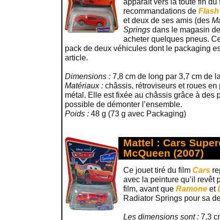
apparaît vers la toute fin du 
recommandations de
Flas
et deux de ses amis (des
Ma
Springs
dans le magasin d
acheter quelques pneus. Ce
pack de deux véhicules dont le packaging est
article.
Dimensions :
7,8 cm de long par 3,7 cm de la
Matériaux :
châssis, rétroviseurs et roues en 
métal. Elle est fixée au châssis grâce à des 
possible de démonter l’ensemble.
Poids :
48 g (73 g avec Packaging)
Mattel : Cars Supe
McQueen (2007)
Ce jouet tiré du film
Cars
re
avec la peinture qu’il revêt
film, avant que
Ramone
et
Radiator Springs pour sa de
Les dimensions sont :
7,3 c