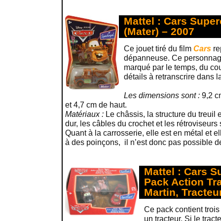
Mattel : Cars Supe
(Mater) – 2007
Ce jouet tiré du film
Cars
re
dépanneuse. Ce personnage
marqué par le temps, du cou
détails à retranscrire dans l
Les dimensions sont :
9,2 c
et 4,7 cm de haut.
Matériaux :
Le châssis, la structure du treuil 
dur, les câbles du crochet et les rétroviseurs
Quant à la carrosserie, elle est en métal et e
à des poinçons, il n’est donc pas possible 
Mattel : Cars 
Pack Action Tra
Martin, Tracteu
Ce pack contient trois
un tracteur. Si le trac