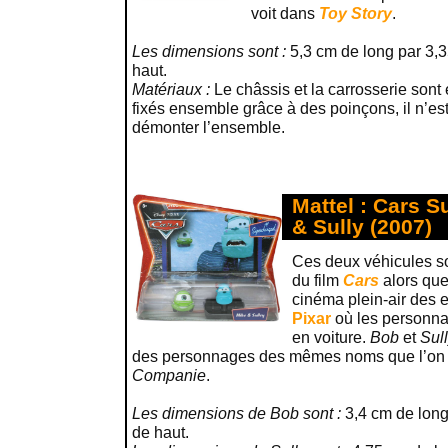
voit dans
Toy Story
.
Les dimensions sont :
5,3 cm de long par 3,3
haut.
Matériaux :
Le châssis et la carrosserie sont
fixés ensemble grâce à des poinçons, il n’es
démonter l’ensemble.
Mattel : Cars 
& Sully (2007)
Ces deux véhicules so
du film
Cars
alors qu
cinéma plein-air des e
Pixar
où les personna
en voiture.
Bob
et
Sul
des personnages des mêmes noms que l’on 
Companie
.
Les dimensions de Bob sont :
3,4 cm de long
de haut.