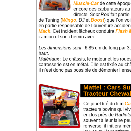
Muscle-Car
de cette époqu
encore des carburateurs au 
directe.
Snot Rod
fait parti
de Tuning (
Wingo
, DJ
et
Boost
) que l’on voi
en partie responsable de l’ouverture acciden
Mack
. Cet incident fâcheux conduira
Flash
camion et son chemin avec.
Les dimensions sont
: 6,85 cm de long par 3
haut.
Matériaux
: Le châssis, le moteur et les roue
carrosserie est en métal. Elle est fixée au c
il n’est donc pas possible de démonter l’ens
Mattel : Cars S
Tracteur Chewal
Ce jouet tiré du film
Ca
tracteurs bovins qui v
enclos près de
Radiato
souvent à leur faire peu
renverse, il initiera m