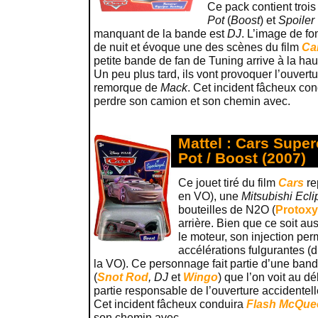
Ce pack contient trois
Pot
(
Boost
) et
Spoiler
manquant de la bande est
DJ
. L’image de f
de nuit et évoque une des scènes du film
Ca
petite bande de fan de Tuning arrive à la ha
Un peu plus tard, ils vont provoquer l’ouvertu
remorque de
Mack
. Cet incident fâcheux co
perdre son camion et son chemin avec.
Mattel : Cars Super
Pot / Boost (2007)
Ce jouet tiré du film
Cars
re
en VO), une
Mitsubishi Ecli
bouteilles de N2O (
Protoxy
arrière. Bien que ce soit au
le moteur, son injection per
accélérations fulgurantes (
la VO). Ce personnage fait partie d’une ban
(
Snot Rod
, DJ
et
Wingo
) que l’on voit au dé
partie responsable de l’ouverture accidente
Cet incident fâcheux conduira
Flash McQue
son chemin avec.