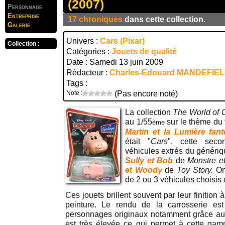
(2007)
Personnage
Entreprise
17 chroniques
dans cette collection.
Galerie
Univers :
Cars (Pixar)
Collection :
Catégories :
Jouets de qualité
Date : Samedi 13 juin 2009
Rédacteur :
Charles-Edouard MANDEFIE
Tags :
Note :
(Pas encore noté)
La collection
The World of 
au 1/55
sur le thème du 
ème
Martin et la Lumière fan
était "
Cars
", cette secon
véhicules extrés du généri
Sully et Bob
de
Monstre e
et
Woody
de
Toy Story.
On
de 2 ou 3 véhicules choisis 
Ces jouets brillent souvent par leur finition 
peinture. Le rendu de la carrosserie est 
personnages originaux notamment grâce aux
est très élevée ce qui permet à cette gam