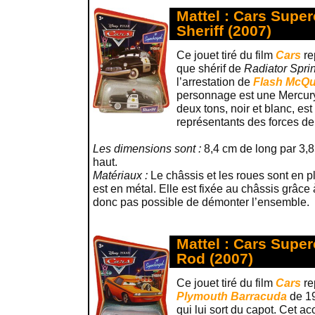
Mattel : Cars Super
Sheriff (2007)
Ce jouet tiré du film
Cars
re
que shérif de
Radiator Spri
l’arrestation de
Flash McQ
personnage est une Mercury
deux tons, noir et blanc, es
représentants des forces de 
Les dimensions sont :
8,4 cm de long par 3,8
haut.
Matériaux :
Le châssis et les roues sont en pl
est en métal. Elle est fixée au châssis grâce 
donc pas possible de démonter l’ensemble.
Mattel : Cars Supe
Rod (2007)
Ce jouet tiré du film
Cars
re
Plymouth Barracuda
de 1
qui lui sort du capot. Cet a