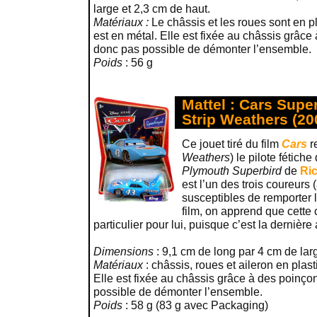
large et 2,3 cm de haut.
Matériaux :
Le châssis et les roues sont en pl
est en métal. Elle est fixée au châssis grâce 
donc pas possible de démonter l’ensemble.
Poids
: 56 g
Mattel : Cars Supe
Strip Weathers (20
Ce jouet tiré du film
Cars
r
Weathers
) le pilote fétiche
Plymouth Superbird
de
Ric
est l’un des trois coureurs
susceptibles de remporter 
film, on apprend que cette 
particulier pour lui, puisque c’est la dernière
Dimensions
: 9,1 cm de long par 4 cm de lar
Matériaux
: châssis, roues et aileron en plas
Elle est fixée au châssis grâce à des poinçon
possible de démonter l’ensemble.
Poids
: 58 g (83 g avec Packaging)