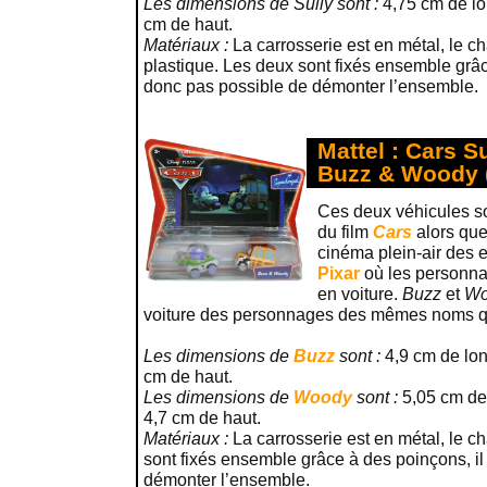
Les dimensions de Sully sont :
4,75 cm de lo
cm de haut.
Matériaux :
La carrosserie est en métal, le ch
plastique. Les deux sont fixés ensemble grâc
donc pas possible de démonter l’ensemble.
Mattel : Cars 
Buzz & Woody 
Ces deux véhicules so
du film
Cars
alors qu
cinéma plein-air des e
Pixar
où les personna
en voiture.
Buzz
et
Wo
voiture des personnages des mêmes noms qu
Les dimensions de
Buzz
sont :
4,9 cm de lon
cm de haut.
Les dimensions de
Woody
sont :
5,05 cm de 
4,7 cm de haut.
Matériaux :
La carrosserie est en métal, le c
sont fixés ensemble grâce à des poinçons, il
démonter l’ensemble.