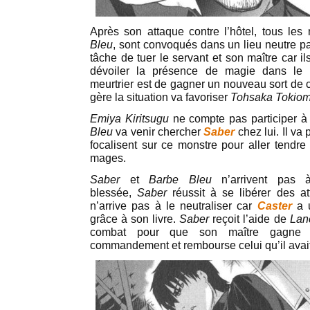
Après son attaque contre l’hôtel, tous les
Bleu
, sont convoqués dans un lieu neutre par
tâche de tuer le servant et son maître car ils
dévoiler la présence de magie dans l
meurtrier est de gagner un nouveau sort de
gère la situation va favoriser
Tohsaka Tokiom
Emiya Kiritsugu
ne compte pas participer à 
Bleu
va venir chercher
Saber
chez lui. Il va
focalisent sur ce monstre pour aller tend
mages.
Saber
et
Barbe Bleu
n’arrivent pas 
blessée,
Saber
réussit à se libérer des 
n’arrive pas à le neutraliser car
Caster
a 
grâce à son livre.
Saber
reçoit l’aide de
Lan
combat pour que son maître gagne
commandement et rembourse celui qu’il avait 