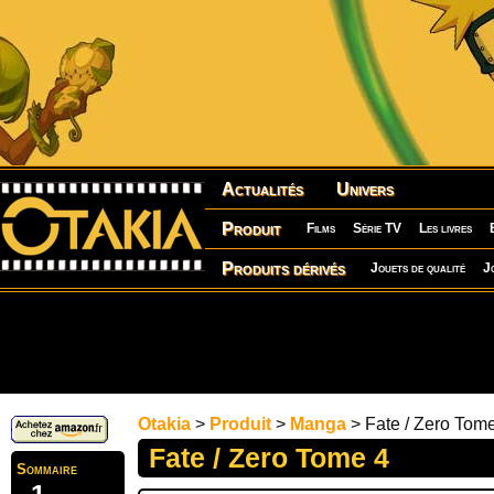
Actualités
Univers
Produit
Films
Série TV
Les livres
Produits dérivés
Jouets de qualité
J
Otakia
>
Produit
>
Manga
> Fate / Zero Tom
Fate / Zero Tome 4
Sommaire