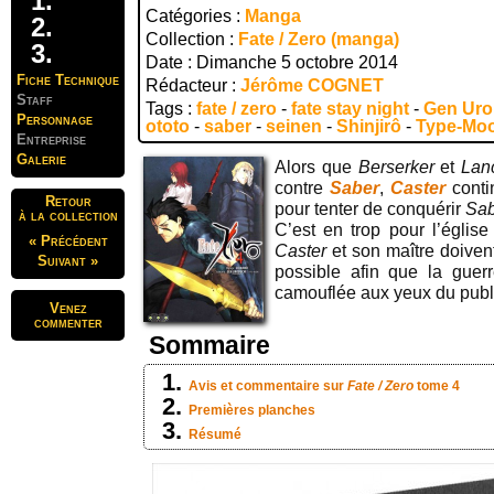
Catégories :
Manga
Collection :
Fate / Zero (manga)
Date : Dimanche 5 octobre 2014
Fiche Technique
Rédacteur :
Jérôme COGNET
Staff
Tags :
fate / zero
-
fate stay night
-
Gen Uro
Personnage
ototo
-
saber
-
seinen
-
Shinjirô
-
Type-Mo
Entreprise
Galerie
Alors que
Berserker
et
Lan
contre
Saber
,
Caster
conti
Retour
pour tenter de conquérir
Sab
à la collection
C’est en trop pour l’églis
« Précédent
Caster
et son maître doivent
Suivant »
possible afin que la guer
camouflée aux yeux du publ
Venez
commenter
Sommaire
Avis et commentaire sur
Fate / Zero
tome 4
Premières planches
Résumé