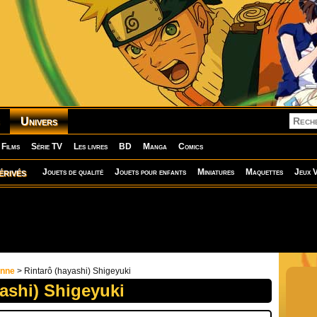
Univers
Films
Série TV
Les livres
BD
Manga
Comics
érivés
Jouets de qualité
Jouets pour enfants
Miniatures
Maquettes
Jeux V
onne
> Rintarô (hayashi) Shigeyuki
ashi) Shigeyuki