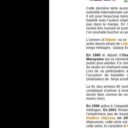
Cette dernière série auss
notoriété internationale car
Il est pour beaucoup dans
bataillé avec l’auteur orig
pas dans le manga. En mo
rendre très humain et surt
l’on souhaite toucher un je
L’univers d’
Albator
va lui 
autre œuvre phare de
Leij
longs métrages :
Galaxy E
En 1980
le départ d’
Os
Maruyama
qui va réorient
public plus adultes. Ce ch
du studio en réalisant no
Lors de sa participation 
l’occasion de travailler
(réalisateur de
Ninja scrol
La fin des années 80 sont
compliqué d’arriver à lev
devoir faire comme de nom
moins cher).
En 1996
grâce à l’adapta
métrages.
En 2001
Rinta
l’empêchera pas de travai
Endless Odyssey
en 20
Matsumoto
, cette série est
cette série, le caractère d’
A