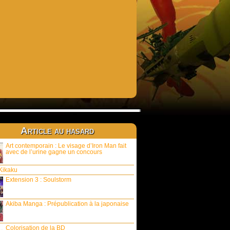
Article au hasard
Art contemporain : Le visage d’Iron Man fait
avec de l’urine gagne un concours
Kikaku
Extension 3 : Soulstorm
Akiba Manga : Prépublication à la japonaise
Colorisation de la BD