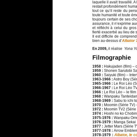
laquelle il avait travaillé. A
restait profondément humain
tout ce qu’il reste du pe
toute humanité et toute émo
toujours certain de ses cho
assurance, il n’exprime auc
et réfléchi à celui du gro
fierté exacerbé au lieu de s
Il est difficile de compren
bien au-dessus d’
Albator 
En 2009,
il réalise
Yona Y
Filmographie
1958 :
Hakujaden (film) – c
1959 :
Shonen Sarutobi Sas
1960 :
Saiyuki (film) – Inter
1963-1966 :
Astro Boy (Sér
1965-1966 :
Le Roi Léo (Sé
1966-1967 :
Le Roi Léo TV
1966 :
Le Roi Léo – le film
1968 :
Wanpaku Tanteidan 
1968-1969 :
Sabu to ichi 
1970 :
Moomin (Série TV) – 
1972 :
Moomin TV2 (Série 
1974 :
Hoshi no ko Chobin 
1975-1976 :
Wanpaku Omuk
1976-1979 :
Manga Sekai M
1977 :
Jetter Mars (Série T
1977-1978 :
Arrow Emblem 
1978-1979 :
Albator, le c