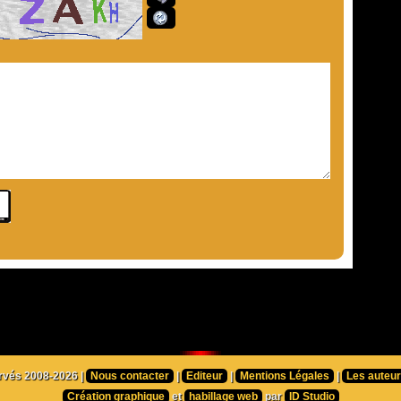
ervés 2008-2026 |
Nous contacter
|
Editeur
|
Mentions Légales
|
Les auteu
Création graphique
et
habillage web
par
ID Studio