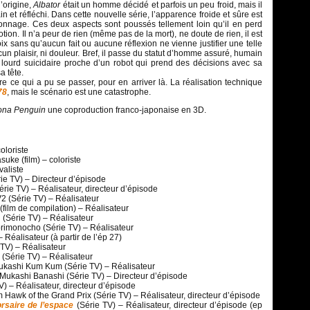
 l’origine,
Albator
était un homme décidé et parfois un peu froid, mais il
 et réfléchi. Dans cette nouvelle série, l’apparence froide et sûre est
rsonnage. Ces deux aspects sont poussés tellement loin qu’il en perd
tion. Il n’a peur de rien (même pas de la mort), ne doute de rien, il est
ix sans qu’aucun fait ou aucune réflexion ne vienne justifier une telle
un plaisir, ni douleur. Bref, il passe du statut d’homme assuré, humain
s lourd suicidaire proche d’un robot qui prend des décisions avec sa
a tête.
dre ce qui a pu se passer, pour en arriver là. La réalisation technique
78
, mais le scénario est une catastrophe.
ona Penguin
une coproduction franco-japonaise en 3D.
oloriste
uke (film) – coloriste
valiste
ie TV) – Directeur d’épisode
rie TV) – Réalisateur, directeur d’épisode
2 (Série TV) – Réalisateur
 (film de compilation) – Réalisateur
(Série TV) – Réalisateur
torimonocho (Série TV) – Réalisateur
Réalisateur (à partir de l’ép 27)
TV) – Réalisateur
(Série TV) – Réalisateur
ashi Kum Kum (Série TV) – Réalisateur
ukashi Banashi (Série TV) – Directeur d’épisode
V) – Réalisateur, directeur d’épisode
Hawk of the Grand Prix (Série TV) – Réalisateur, directeur d’épisode
orsaire de l’espace
(Série TV) – Réalisateur, directeur d’épisode (ep