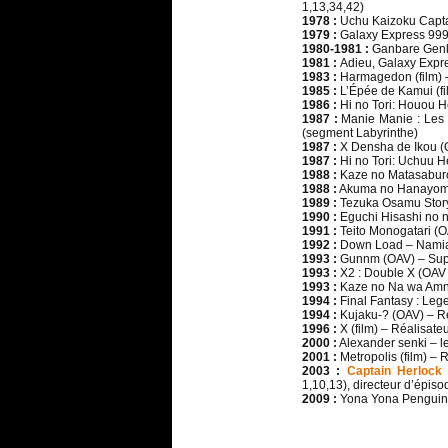
1,13,34,42)
1978 :
Uchu Kaizoku Captai
1979 :
Galaxy Express 999 
1980-1981 :
Ganbare Genki
1981 :
Adieu, Galaxy Expre
1983 :
Harmagedon (film) –
1985 :
L’Épée de Kamui (fi
1986 :
Hi no Tori: Houou H
1987 :
Manie Manie : Les H
(segment Labyrinthe)
1987 :
X Densha de Ikou (O
1987 :
Hi no Tori: Uchuu H
1988 :
Kaze no Matasaburo
1988 :
Akuma no Hanayome
1989 :
Tezuka Osamu Story:
1990 :
Eguchi Hisashi no n
1991 :
Teito Monogatari (O
1992 :
Down Load – Namiami
1993 :
Gunnm (OAV) – Sup
1993 :
X2 : Double X (OAV 
1993 :
Kaze no Na wa Amne
1994 :
Final Fantasy : Lege
1994 :
Kujaku-? (OAV) – Ré
1996 :
X (film) – Réalisateu
2000 :
Alexander senki – le
2001 :
Metropolis (film) – 
2003 :
Captain Herlock
1,10,13), directeur d’épiso
2009 :
Yona Yona Penguin (