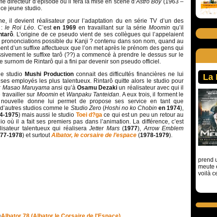
e directeur d’épisode où il fera la mise en scène d’
Astro Boy
(1963 –
 ce jeune studio.
, il devient réalisateur pour l’adaptation du en série TV d’un des
 :
le Roi Léo
. C’est
en 1969
en travaillant sur la série
Moomin
qu’il
ntarô
. L’origine de ce pseudo vient de ses collègues qui l’appelaient
 prononciations possible du Kanji ? contenu dans son nom, quand au
ment d’un suffixe affectueux que l’on met après le prénom des gens qui
sivement le suffixe tarô (??) a commencé à prendre le dessus sur le
le surnom de Rintarô qui a fini par devenir son pseudo officiel.
 le studio
Mushi Production
connait des difficultés financières ne lui
La
 ses employés les plus talentueux. Rintarô quitte alors le studio pour
r
Masao Maruyama
ansi qu’à
Osamu Dezaki
un réalisateur avec qui il
 travailler sur
Moomin
et
Wanpaku Tanteidan
. A eux trois, il forment le
 nouvelle donne lui permet de propose ses service en tant que
r d’autres studios comme le
Studio Zero
(
Hoshi no ko Chobin
en 1974
),
4-1975
) mais aussi le studio
Toei d?ga
ce qui est un peu un retour au
dio où il a fait ses premiers pas dans l’animation. La différence, c’est
lisateur talentueux qui réalisera
Jetter Mars
(
1977
),
Arrow Emblem
77-1978
) et surtout
Albator, le corsaire de l’espace
(
1978-1979
).
prend u
meute 
voilà c