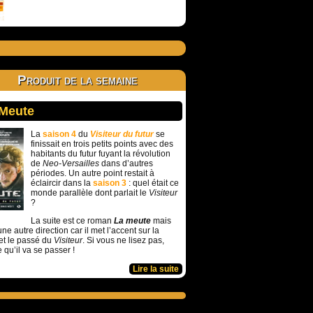
Produit de la semaine
 Meute
La
saison 4
du
Visiteur du futur
se
finissait en trois petits points avec des
habitants du futur fuyant la révolution
de
Neo-Versailles
dans d’autres
périodes. Un autre point restait à
éclaircir dans la
saison 3
: quel était ce
monde parallèle dont parlait le
Visiteur
?
La suite est ce roman
La meute
mais
ne autre direction car il met l’accent sur la
et le passé du
Visiteur
. Si vous ne lisez pas,
e qu’il va se passer !
Lire la suite