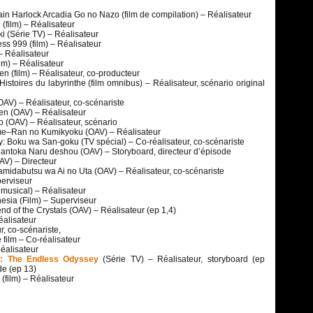
n Harlock Arcadia Go no Nazo (film de compilation) – Réalisateur
(film) – Réalisateur
 (Série TV) – Réalisateur
ss 999 (film) – Réalisateur
 Réalisateur
lm) – Réalisateur
en (film) – Réalisateur, co-producteur
istoires du labyrinthe (film omnibus) – Réalisateur, scénario original
AV) – Réalisateur, co-scénariste
en (OAV) – Réalisateur
 (OAV) – Réalisateur, scénario
–Ran no Kumikyoku (OAV) – Réalisateur
 Boku wa San-goku (TV spécial) – Co-réalisateur, co-scénariste
antoka Naru deshou (OAV) – Storyboard, directeur d’épisode
AV) – Directeur
dabutsu wa Ai no Uta (OAV) – Réalisateur, co-scénariste
erviseur
musical) – Réalisateur
sia (Film) – Superviseur
nd of the Crystals (OAV) – Réalisateur (ep 1,4)
alisateur
r, co-scénariste,
 film – Co-réalisateur
Réalisateur
 : The Endless Odyssey
(Série TV) – Réalisateur, storyboard (ep
de (ep 13)
film) – Réalisateur