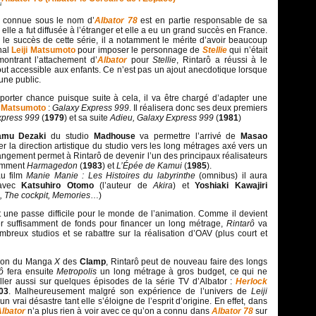
i connue sous le nom d’
Albator 78
est en partie responsable de sa
 elle a fut diffusée à l’étranger et elle a eu un grand succès en France.
 le succès de cette série, il a notamment le mérite d’avoir beaucoup
inal
Leiji Matsumoto
pour imposer le personnage de
Stellie
qui n’était
ntrant l’attachement d’
Albator
pour
Stellie
, Rintarô a réussi à le
out accessible aux enfants. Ce n’est pas un ajout anecdotique lorsque
une public.
porter chance puisque suite à cela, il va être chargé d’adapter une
i Matsumoto
:
Galaxy Express 999
. Il réalisera donc ses deux premiers
xpress 999
(
1979
) et sa suite
Adieu, Galaxy Express 999
(
1981
)
amu Dezaki
du studio
Madhouse
va permettre l’arrivé de
Masao
er la direction artistique du studio vers les long métrages axé vers un
angement permet à Rintarô de devenir l’un des principaux réalisateurs
tamment
Harmagedon
(
1983
) et
L’Épée de Kamui
(
1985
).
au film
Manie Manie : Les Histoires du labyrinthe
(omnibus) il aura
 avec
Katsuhiro Otomo
(l’auteur de
Akira
) et
Yoshiaki Kawajiri
l, The cockpit, Memories
…)
 une passe difficile pour le monde de l’animation. Comme il devient
er suffisamment de fonds pour financer un long métrage,
Rintarô
va
breux studios et se rabattre sur la réalisation d’OAV (plus court et
tion du Manga
X
des
Clamp
, Rintarô peut de nouveau faire des longs
rô
fera ensuite
Metropolis
un long métrage à gros budget, ce qui ne
ller aussi sur quelques épisodes de la série TV d’Albator :
Herlock
03
. Malheureusement malgré son expérience de l’univers de
Leiji
 un vrai désastre tant elle s’éloigne de l’esprit d’origine. En effet, dans
lbator
n’a plus rien à voir avec ce qu’on a connu dans
Albator 78
sur