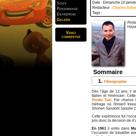
Date : Dimanche 10 janvi
Staff
Rédacteur :
Charles-Edo
Personnage
Tags :
Entreprise
Galerie
Rinta
Haya
Venez
commenter
Sommaire
Filmographie
Dès l’âge de 13 ans, il d
Italien et Américain. Cet
Studio Toei
. Par chance l
métrage où
Rintarô
trava
Shonen Sarutobi Sasuke
(
Cette expérience fut l’occa
pris donc la décision de d
En 1961
il entre dans
Mu
l’occasion de travailler av