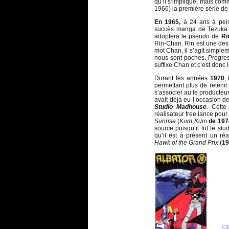
qu’il s’implique, mais comm
1966) la première série de
En 1965,
à 24 ans à peine
succès manga de Tezuka
adoptera le pseudo de
Ri
Rin-Chan. Rin est une des
mot Chan, il s’agit simple
nous sont poches. Progres
suffixe Chan et c’est donc 
Durant les années
1970
,
permettant plus de retenir
s’associer au le producteu
avait déjà eu l’occasion de
Studio Madhouse
. Cette
réalisateur free lance pou
Sunrise
(
Kum Kum
de 197
source puisqu’il fut le stu
qu’il est à présent un réa
Hawk of the Grand Prix
(
19