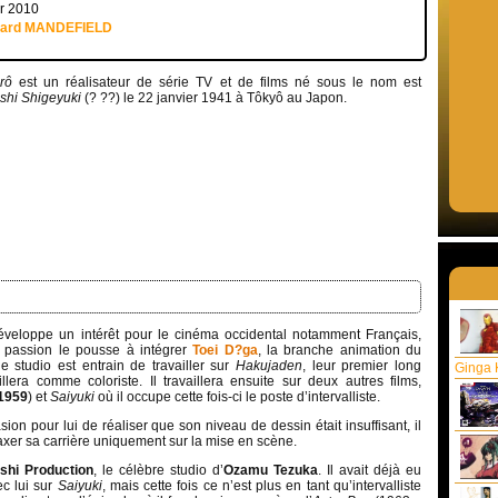
er 2010
uard MANDEFIELD
rô
est un réalisateur de série TV et de films né sous le nom est
shi Shigeyuki
(? ??) le 22 janvier 1941 à Tôkyô au Japon.
éveloppe un intérêt pour le cinéma occidental notamment Français,
te passion le pousse à intégrer
Toei D?ga
, la branche animation du
e studio est entrain de travailler sur
Hakujaden
, leur premier long
Ginga 
illera comme coloriste. Il travaillera ensuite sur deux autres films,
1959
) et
Saiyuki
où il occupe cette fois-ci le poste d’intervalliste.
sion pour lui de réaliser que son niveau de dessin était insuffisant, il
’axer sa carrière uniquement sur la mise en scène.
shi Production
, le célèbre studio d’
Ozamu Tezuka
. Il avait déjà eu
ec lui sur
Saiyuki
, mais cette fois ce n’est plus en tant qu’intervalliste