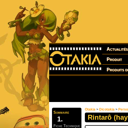
Actualités
Produit
Produits d
Otakia
>
Dicotakia
>
Pers
Sommaire
Rintarô (hay
Fiche Technique