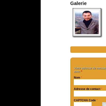
Galerie
Votre adresse de message
avec
*
Nom
*
Adresse de contact
*
CAPTCHA Code
*