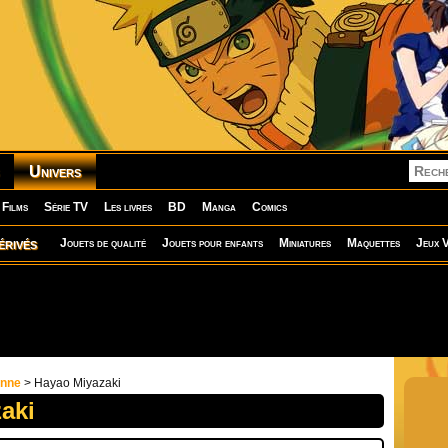
Univers
Films
Série TV
Les livres
BD
Manga
Comics
érivés
Jouets de qualité
Jouets pour enfants
Miniatures
Maquettes
Jeux V
onne
> Hayao Miyazaki
aki