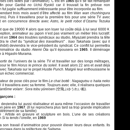
ses clés faîtes par l’animateur). C’est en
1965
qu’il se fait remarquer
 fin pour
Garibā no Uchū Ryokō
car il trouvait la fin prévue non
on fut jugée suffisamment intéressante pour être incorporée au film.
 pendant trois mois avant d’être affecté au film
Wan wan chushingura
nins). Puis il travaillera pour la première fois pour une série TV avec
t en concurrence directe avec
Astro, le petit robot
d’
Ozamu Tezuka
.
st que de 19000 ¥ alors que son loyer lui coûte déjà à lui seul 6000 ¥.
ption, animateur au japon n’est pas vraiment un métier très lucratif.
ent en
1964
des troubles syndicaux au studio,
Miyazaki
prendra la tête
dra le chef du "
syndicat des travailleurs
" .
Isao Takahata
(avec qui il
hibli
) deviendra le vice-président du syndicat. Ce conflit lui permettra
nimatrice du studio
Akemi Ōta
qu’il épousera en
1965
. Il déménage
se à Higashi-Murama.
tir de l’univers de la série TV et travailler sur des longs métrages,
our le film
Horus le prince du soleil
. Il avait alors 22 ans et avait déjà
 avec
Takahata
sur le projet
Hustle Punch
. Malgré leur enthousiasme le
 un échec commercial.
mateur de pose clés pour le film
Le chat botté
:
Nagagutsu o haita neko
ravaillera avec sa femme. Toujours avec elle, il réalisera quelques
fantôme volant
:
Sora tobu yūreisen
(空飛ぶゆうれい船).
 garçons :
 deviendra lui aussi réalisateur et aura même l’occasion de travailler
son père en
1967
. (Il lui reprochera plus tard sa trop grande implication
détriment de sa famille)
e
: Artiste en gravure et sculpture en bois. L’une de ses créations
lm
Si tu tends l’oreille
, en
1969
 son travail d’animatrice pour pouvoir élever leurs deux enfants. Ils
rozawa dans la préfecture de Saitama.