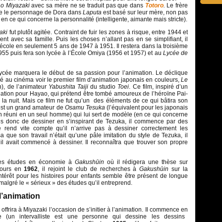
o Miyazaki
avec sa mère ne se traduit pas que dans
Totoro
.
Le frère
e le personnage de Dora dans
Laputa
est basé sur leur mère, non pas
 en ce qui concerne la personnalité (intelligente, aimante mais stricte).
aki
fut plutôt agitée. Contraint de fuir les zones à risque, entre 1944 et
t avec sa famille. Puis les choses n’allant pas en se simplifiant, il
d’école en seulement 5 ans de 1947 à 1951. Il restera dans la troisième
1955 puis fera son lycée à l’École Omiya (1956 et 1957) et au
Lycée de
ycée marquera le début de sa passion pour l’animation. Le déclique
allé au cinéma voir le premier film d’animation japonais en couleurs,
Le
), de l’animateur
Yabushita Taiji
du studio
Toei
. Ce film, inspiré d’un
élation pour Hayao, qui prétend être tombé amoureux de l’héroïne Pai-
e la nuit. Mais ce film ne fut qu’un des éléments de ce qui bâtira son
l est un grand amateur de
Osamu Tesuka
(l’équivalent pour les japonais
n réuni en un seul homme) qui lui sert de modèle (en ce qui concerne
s donc de dessiner en s’inspirant de Tezuka, il commence par des
e rend vite compte qu’il n’arrive pas à dessiner correctement les
sa que son travail n’était qu’une pâle imitation du style de Tezuka, il
il avait commencé à dessiner. Il reconnaîtra que trouver son propre
des études en économie à
Gakushūin
où il rédigera une thèse sur
ujours en
1962
, il rejoint le club de recherches à
Gakushūin
sur la
 intérêt pour les histoires pour enfants semble être présent de longue
malgré le « sérieux » des études qu’il entreprend.
l’animation
 offrira à Miyazaki l’occasion de s’initier à l’animation. Il commence en
e (un intervalliste est une personne qui dessine les dessins