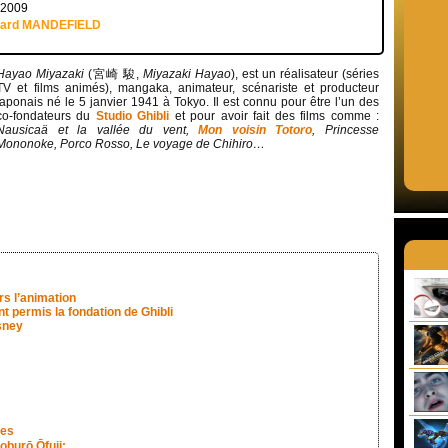
r 2009
uard MANDEFIELD
Hayao Miyazaki
(宮崎 駿,
Miyazaki Hayao
), est un réalisateur (séries
TV et films animés), mangaka, animateur, scénariste et producteur
japonais né le 5 janvier 1941 à Tokyo. Il est connu pour être l’un des
co-fondateurs du
Studio Ghibli
et pour avoir fait des films comme :
Nausicaä et la vallée du vent,
Mon voisin Totoro
, Princesse
Mononoke, Porco Rosso, Le voyage de Chihiro…
rs l’animation
t permis la fondation de Ghibli
isney
ses
oburō Ōfuji: