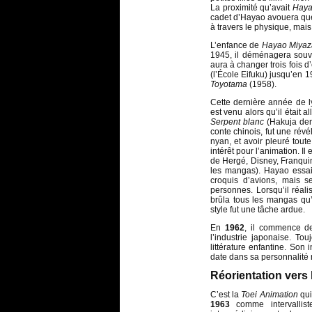
La proximité qu’avait
Haya
cadet d’Hayao avouera qu
à travers le physique, mais
L’enfance de
Hayao Miyaz
1945, il déménagera souven
aura à changer trois fois 
(l’École Eifuku) jusqu’en 
Toyotama
(1958).
Cette dernière année de l
est venu alors qu’il était 
Serpent blanc
(Hakuja den
conte chinois, fut une rév
nyan, et avoir pleuré tout
intérêt pour l’animation. I
de Hergé, Disney, Franqui
les mangas). Hayao essai
croquis d’avions, mais s
personnes. Lorsqu’il réali
brûla tous les mangas qu’
style fut une tâche ardue.
En
1962
, il commence 
l’industrie japonaise. To
littérature enfantine. Son
date dans sa personnalité 
Réorientation vers 
C’est la
Toei Animation
qui
1963
comme intervallist