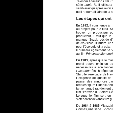
Telecom Animation Film
. 
série
Lupin III
, il utilis
semblerait qu’après avoir é
qu’il retournait faire de la 
Les étapes qui ont 
En 1982
, il commence à m
ou projets pour le futur. 
trouver un producteur 
producteur, il faut que l
manque, Suzuki décide d’
de
Nausicaä
. Il faudra 12
pour l’écologie et la paix.
Il publiera également
Le 
au film
Princesse Monono
En 1983
, après que le m
projet trouve enfin un a
nécessaires à son lance
Hakuhōdo
était à l’époqu
Shiro le frère cadet de Haya
L’exigence de qualité de 
passer des annonces d
recrues figure Hideaki Anno
fait remarqué rapidement po
film : l’arrivée du Soldat Gé
Lorsque le film sort en
s’étendrent devant leurs gu
De
1984 à 1985
Miyazaki 
Holmes
, une série TV cop