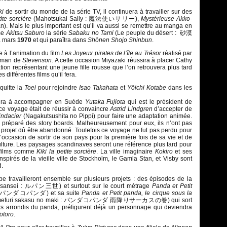
ki
de sortir du monde de la série TV, il continuera à travailler sur des
tite sorcière
(Mahotsukai Sally : 魔法使いサリー),
Mystérieuse Akko-
). Mais le plus important est qu’il va aussi se remettre au manga en
me
Akitsu Saburo
la série
Sabaku no Tami
(Le peuple du désert : 砂漠
 mars
1970
et qui paraîtra dans
Shōnen Shojo Shinbun
.
ipe à l’animation du film
Les Joyeux pirates de l’île au Trésor
réalisé par
roman de
Stevenson
. A cette occasion Miyazaki réussira à placer Cathy
on représentant une jeune fille rousse que l’on retrouvera plus tard
 différentes films qu’il fera.
quitte la
Toei
pour rejoindre
Isao Takahata
et
Yōichi Kotabe
dans les
 aura à accompagner en Suède
Yutaka Fujiota
qui est le président de
e ce voyage était de réussir à convaincre
Astrid Lindgren
d’accepter de
rindacier
(Nagakutsushita no Pippi) pour faire une adaptation animée.
jà préparé des story boards. Malheureusement pour eux, ils n’ont pas
e projet dû être abandonné. Toutefois ce voyage ne fut pas perdu pour
 l’occasion de sortir de son pays pour la première fois de sa vie et de
ulture. Les paysages scandinaves seront une référence plus tard pour
 films comme
Kiki la petite sorcière
. La ville imaginaire
Kokiro
et ses
nspirés de la vieille ville de Stockholm, le Gamla Stan, et Visby sont
d.
be travailleront ensemble sur plusieurs projets : des épisodes de la
sansei : ルパン三世) et surtout sur le court métrage
Panda et Petit
: パンダコパンダ) et sa suite
Panda et Petit panda, le cirque sous la
amefuri sakasu no maki : パンダコパンダ 雨降りサーカスの巻) qui sort
aits arrondis du panda, préfigurent déjà un personnage qui deviendra
otoro
.