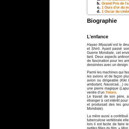
Grand Prix de l'
1 Ours d'or du me
1 Oscar du ciném
Biographie
L’enfance
Hayao Miyazaki
est le deu
et
Shirō
. Ayant passé so
Guerre Mondiale, cet envi
tard. Deux aspects antinom
de fascination pour les ar
dessinées avec un design r
Parmi les machines qui fa
les avions et de façon plu
avion ou dirigeable (
Kiki 
ambulant, Nausicaä…
) ou
une pierre magique (
Lapu
ventre d’un
Totoro
.
Le travail de son père, a
étranger à cet intérêt pou
et produisait des les g
Mondiale).
La mère aussi a contribué
tuberculose vertébrale elle 
lors il est facile de fair
petites filles du film «
Mon 