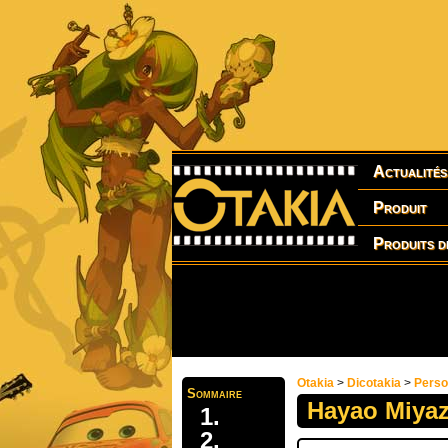
Actualités
Produit
Produits d
Otakia
>
Dicotakia
>
Pers
Sommaire
Hayao Miyaz