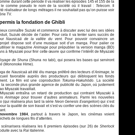
Comme durant cette période il va réaliser les épisodes 145 et 155 de la
era le comme pseudo le nom de la société où il travail :
Telecom
. Il
té réalisateur de longs métrages il ne souhaitait pas qu’on puisse voir
série TV.
permis la fondation de Ghibli
ieux connaître Suzuki et commence à discuter avec lui des ses idées
Séduit, Suzuki décide de l’aider. Pour cela il va tenter sans succès de
pour
Nausicaä
de la vallée du vent
. Pour pouvoir convaincre un
e projet dispose soit d’une musique soit d’un manga. Pour palier ce
utiliser le magazine
Animage
pour prépublier la version manga (BD)
 ans à Miyazaki pour finir cette œuvre qui confirme l’intérêt de Miyazaki
Voyage de Shuna
(Shuna no tabi), qui posera les bases qui serviront
ké
(Mononoke Hime).
anga de
Nausicaä
ait été élu manga préféré des lecteurs d’
Animage
, le
ccueil favorable auprès des producteurs qui débloquent les fonds
ment. Le film est une coproduction
Tokuma-Hakuhōdo
. La société
e la seconde plus grande agence de publicité du Japon, où justement
o Miyazaki travaillait.
Miyazaki entraîna un retard de production qui contraint Miyazaki à
ans
Animage
pour trouver d’autres animateurs. Parmi les nouvelles
 (qui réalisera plus tard la série
Neon Genesis Evangelion
) qui s’est
ur la qualité de son travail et s’est vu confier une des scènes clés du
ant.
novembre 1984
, partout à travers le Japon, les cinémas voient
ichets de longues fils d’attentes.
scénarisera réalisera les 6 premiers épisodes (sur 26) de
Sherlock
roduite avec la
Rai
italienne.