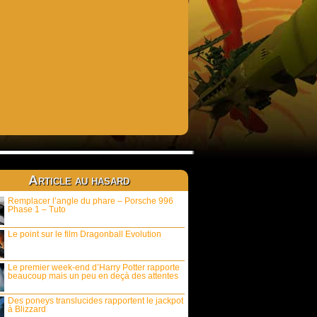
Article au hasard
Remplacer l’angle du phare – Porsche 996
Phase 1 – Tuto
Le point sur le film Dragonball Evolution
Le premier week-end d’Harry Potter rapporte
beaucoup mais un peu en deçà des attentes
Des poneys translucides rapportent le jackpot
à Blizzard