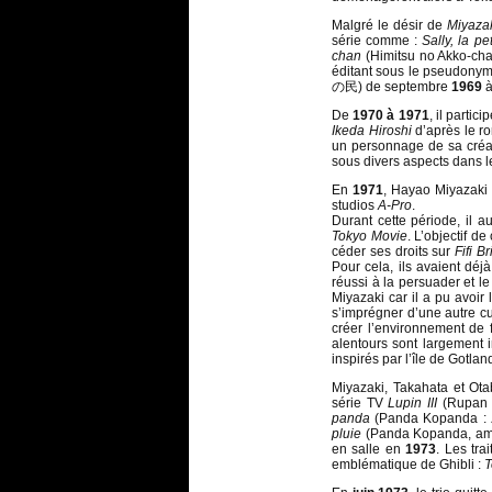
Malgré le désir de
Miyaza
série comme :
Sally, la pe
chan
(Himitsu no Akko-chan
éditant sous le pseudony
の民) de septembre
1969
à
De
1970 à 1971
, il partic
Ikeda Hiroshi
d’après le 
un personnage de sa créati
sous divers aspects dans les
En
1971
, Hayao Miyazaki 
studios
A-Pro
.
Durant cette période, il
Tokyo Movie
. L’objectif d
céder ses droits sur
Fifi B
Pour cela, ils avaient dé
réussi à la persuader et l
Miyazaki car il a pu avoir
s’imprégner d’une autre c
créer l’environnement de
alentours sont largement i
inspirés par l’île de Gotlan
Miyazaki, Takahata et Ota
série TV
Lupin III
(Rupan 
panda
(Panda Kopanda 
pluie
(Panda Kopanda, 
en salle en
1973
. Les tr
emblématique de Ghibli :
T