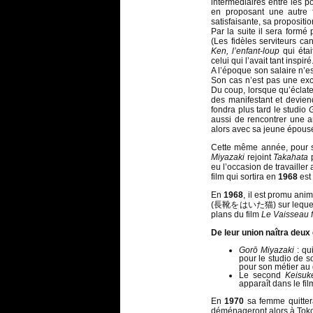
intermédiaires entre les po
en proposant une autre
satisfaisante, sa propositi
Par la suite il sera formé
(Les fidèles serviteurs ca
Ken, l’enfant-loup
qui étai
celui qui l’avait tant inspiré
A l’époque son salaire n’e
Son cas n’est pas une exce
Du coup, lorsque qu’éclat
des manifestant et devien
fondra plus tard le studio
G
aussi de rencontrer une a
alors avec sa jeune épou
Cette même année, pour sor
Miyazaki
rejoint
Takahata
p
eu l’occasion de travailler
film qui sortira en
1968
est
En
1968
, il est promu ani
(長靴をはいた猫) sur lequel il t
plans du film
Le Vaisseau 
De leur union naîtra deux
Gorō Miyazaki
: qui
pour le studio de 
pour son métier au 
Le second
Keisuk
apparaît dans le fi
En
1970
sa femme quittera
déménageront alors à Toko