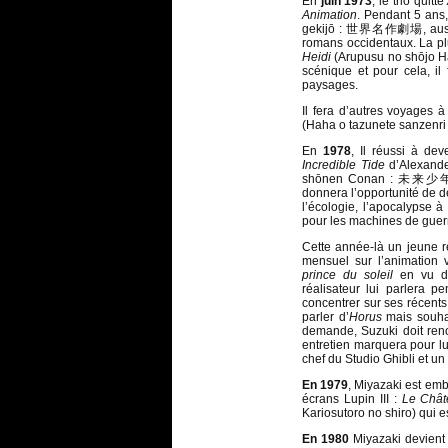
En
juin 1973
, le trio quitte
Animation
. Pendant 5 ans,
gekijō : 世界名作劇場, aussi a
romans occidentaux. La plu
Heidi
(Arupusu no shōjo 
scénique et pour cela, il
paysages.
Il fera d’autres voyages à
(Haha o tazunete sanz
En
1978
, Il réussi à de
Incredible Tide
d’Alexande
shōnen Conan : 未来少年コナ
donnera l’opportunité de 
l’écologie, l’apocalypse 
pour les machines de guer
Cette année-là un jeune r
mensuel sur l’animation 
prince du soleil
en vu d’
réalisateur lui parlera 
concentrer sur ses récents
parler d’
Horus
mais souha
demande, Suzuki doit ren
entretien marquera pour lu
chef du Studio Ghibli et u
En 1979
, Miyazaki est em
écrans Lupin III :
Le Chât
Kariosutoro no shiro) qui es
En 1980
Miyazaki devient 