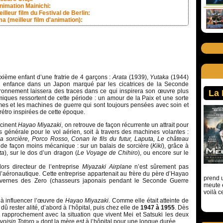
animation Mainichi:
illeur film du Festival de Berlin:
a (meilleur film d'animation):
xième enfant d’une fratrie de 4 garçons :
Arata
(1939),
Yutaka
(1944)
n enfance dans un Japon marqué par les cicatrices de la Seconde
ronnement laissera des traces dans ce qui inspirera son œuvre plus
La
iques ressortent de cette période : un amour de la Paix et une sorte
mes et les machines de guerre qui sont toujours pensées avec soin et
étro inspirées de cette époque.
scinent
Hayao Miyazaki
, on retrouve de façon récurrente un attrait pour
s générale pour le vol aérien, soit à travers des machines volantes :
la sorcière, Porco Rosso, Conan le fils du futur, Laputa, Le château
 de façon moins mécanique : sur un balais de sorcière (
Kiki
), grâce à
ta
), sur le dos d’un dragon (
Le Voyage de Chihiro
), ou encore sur le
lors directeur de l’entreprise
Miyazaki Airplane
n’est sûrement pas
r l’aéronautique. Cette entreprise appartenait au frère du père d’Hayao
prend u
ouvernes des Zero (chasseurs japonais pendant le Seconde Guerre
meute 
voilà c
 à influencer l’œuvre de
Hayao Miyazaki
. Comme elle était atteinte de
dû rester alité, d’abord à l’hôpital, puis chez elle de
1947 à 1955
. Dès
e le rapprochement avec la situation que vivent Mei et Satsuki les deux
voisin Totoro
» dont la mère est à l’hôpital pour une longue durée.