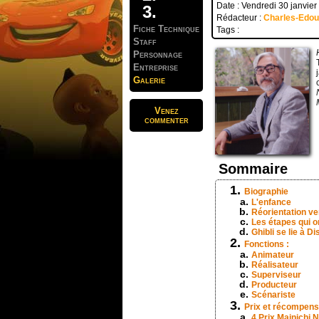
Date : Vendredi 30 janvie
Rédacteur :
Charles-Edo
Fiche Technique
Tags :
Staff
Personnage
Entreprise
Galerie
Venez
commenter
Sommaire
Biographie
L'enfance
Réorientation ve
Les étapes qui on
Ghibli se lie à D
Fonctions :
Animateur
Réalisateur
Superviseur
Producteur
Scénariste
Prix et récompen
4 Prix Mainichi N