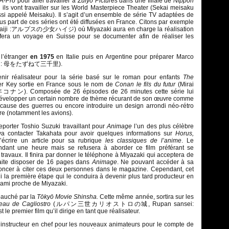
A-Pro
pour aller travailler à
Zuiyo Pictures
dans une filiale de
Nippon
 ils vont travailler sur les World Masterpiece Theater (Sekai meisaku
ppelé Meisaku). Il s’agit d’un ensemble de série TV adaptées de
s part de ces séries ont été diffusées en France. Citons par exemple
Haiji :アルプスの少女ハイジ) où Miyazaki aura en charge la réalisation
 fera un voyage en Suisse pour se documenter afin de réaliser les
 l’étranger
en 1975
en Italie puis en Argentine pour préparer Marco
enri : 母をたずねて三千里).
venir réalisateur pour la série basé sur le roman pour enfants
The
r Key sortie en France sous le nom de
Conan le fils du futur
(Mirai
ン). Composée de 26 épisodes de 26 minutes cette série lui
développer un certain nombre de thème récurant de son œuvre comme
à cause des guerres ou encore introduire un design arrondi néo-rétro
re (notamment les avions).
eporter Toshio Suzuki travaillant pour
Animage
l’un des plus célèbre
va contacter Takahata pour avoir quelques informations sur
Horus,
écrire un article pour sa rubrique
les classiques de l’anime
. Le
pendant une heure mais se refusera à aborder ce film préférant se
 travaux. Il finira par donner le téléphone à Miyazaki qui acceptera de
ite disposer de 16 pages dans
Animage
. Ne pouvant accéder à sa
oncer à citer ces deux personnes dans le magazine. Cependant, cet
i la première étape qui le conduira à devenir plus tard producteur en
n ami proche de Miyazaki.
bauché par la
Tōkyō Movie Shinsha.
Cette même année, sortira sur les
eau de Cagliostro
(ルパン三世カリオストロの城, Rupan sansei:
t le premier film qu’il dirige en tant que réalisateur.
instructeur en chef pour les nouveaux animateurs pour le compte de