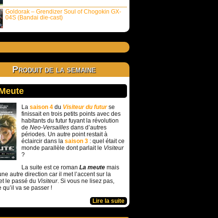
Goldorak – Grendizer Soul of Chogokin GX-
04S (Bandai die-cast)
Produit de la semaine
 Meute
La
saison 4
du
Visiteur du futur
se
finissait en trois petits points avec des
habitants du futur fuyant la révolution
de
Neo-Versailles
dans d’autres
périodes. Un autre point restait à
éclaircir dans la
saison 3
: quel était ce
monde parallèle dont parlait le
Visiteur
?
La suite est ce roman
La meute
mais
ne autre direction car il met l’accent sur la
et le passé du
Visiteur
. Si vous ne lisez pas,
e qu’il va se passer !
Lire la suite