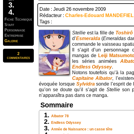
Date : Jeudi 26 novembre 2009
Rédacteur :
Charles-Edouard MANDEFIE
Fiche Technique
Tags :
Staff
Personnage
Stellie
est la fille de
Toshirô
Entreprise
d’
Esmeralda
(
Emeraldas
dan
Galerie
commande le vaisseau spati
Il s’agit d’un personnage 
2
mangas de
Leiji Matsumot
commentaires
les séries animées
Albat
Endless Odyssey
.
Notons toutefois qu’à la p
Capitaine Albator
, l’existe
évoquée lorsque
Sylvidra
sonde l’esprit de l
qu’on se doute qu’il s’agit de
Stellie
son pr
n’apparaîtra pas dans ce manga.
Sommaire
Albator 78
Endless Odyssey
Année de Naissance : un casse tête