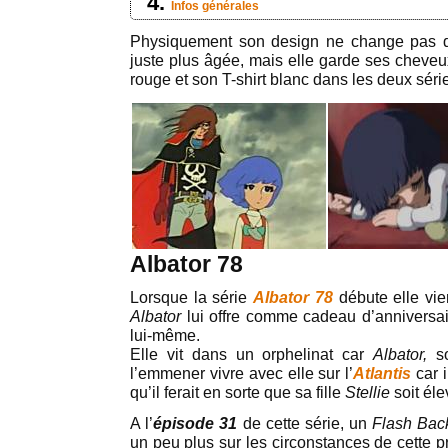
Infos générales
Physiquement son design ne change pas d’u
juste plus âgée, mais elle garde ses cheve
rouge et son T-shirt blanc dans les deux séri
Albator 78
Lorsque la série
Albator 78
débute elle vien
Albator
lui offre comme cadeau d’anniversa
lui-même.
Elle vit dans un orphelinat car
Albator,
so
l’emmener vivre avec elle sur l’
Atlantis
car 
qu’il ferait en sorte que sa fille
Stellie
soit éle
A l’
épisode 31
de cette série, un
Flash Bac
un peu plus sur les circonstances de cette 