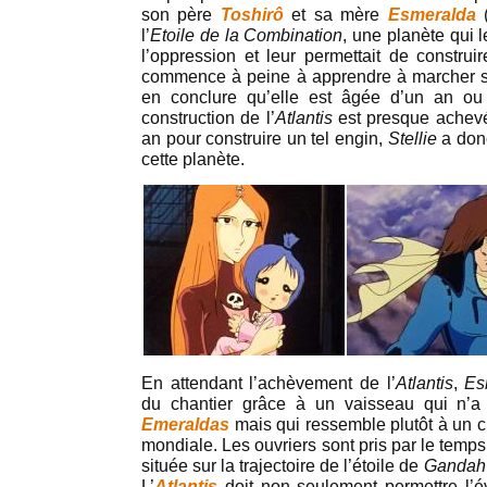
son père
Toshirô
et sa mère
Esmeralda
l’
Etoile de la Combination
, une planète qui l
l’oppression et leur permettait de construire
commence à peine à apprendre à marcher s
en conclure qu’elle est âgée d’un an o
construction de l’
Atlantis
est presque achevée
an pour construire un tel engin,
Stellie
a donc
cette planète.
En attendant l’achèvement de l’
Atlantis
,
Es
du chantier grâce à un vaisseau qui n’a
Emeraldas
mais qui ressemble plutôt à un c
mondiale. Les ouvriers sont pris par le temps 
située sur la trajectoire de l’étoile de
Gandah
L’
Atlantis
doit non seulement permettre l’é