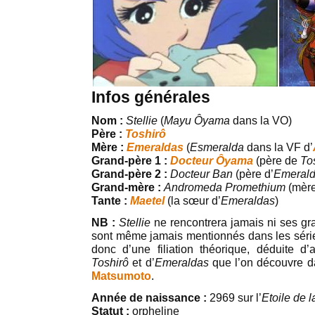
Infos générales
Nom :
Stellie
(
Mayu Ôyama
dans la VO)
Père :
Toshirô
Mère :
Emeraldas
(
Esmeralda
dans la VF d’
Grand-père 1 :
Docteur Ôyama
(père de
To
Grand-père 2 :
Docteur Ban
(père d’
Emeral
Grand-mère
:
Andromeda Promethium
(mère
Tante :
Maetel
(la sœur d’
Emeraldas
)
NB :
Stellie
ne rencontrera jamais ni ses gra
sont même jamais mentionnés dans les sér
donc d’une filiation théorique, déduite d’
Toshirô
et d’
Emeraldas
que l’on découvre d
Matsumoto
.
Année de naissance :
2969 sur l’
Etoile de 
Statut :
orpheline