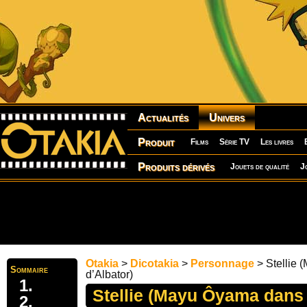
Actualités
Univers
Produit
Films
Série TV
Les livres
Produits dérivés
Jouets de qualité
J
Otakia
>
Dicotakia
>
Personnage
> Stellie
Sommaire
d’Albator)
Stellie (Mayu Ôyama dans 