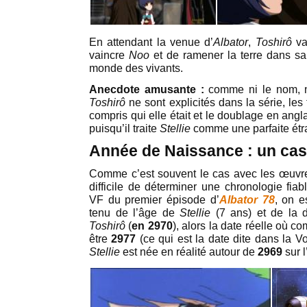
En attendant la venue d’
Albator
,
Toshirô
va
vaincre
Noo
et de ramener la terre dans sa
monde des vivants.
Anecdote amusante :
comme ni le nom, n
Toshirô
ne sont explicités dans la série, les
compris qui elle était et le doublage en angla
puisqu’il traite
Stellie
comme une parfaite étr
Année de Naissance : un cas
Comme c’est souvent le cas avec les œuv
difficile de déterminer une chronologie fia
VF du premier épisode d’
Albator 78
, on 
tenu de l’âge de
Stellie
(7 ans) et de la 
Toshirô
(
en 2970
), alors la date réelle où c
être
2977
(ce qui est la date dite dans la V
Stellie
est née en réalité autour de
2969
sur l