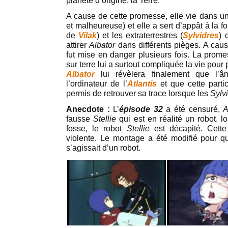
planète d’origine, la Terre.
A cause de cette promesse, elle vie dans un 
et malheureuse) et elle a sert d’appât à la 
de
Vilak
) et les extraterrestres (
Sylvidres
) 
attirer
Albator
dans différents pièges. A caus
fut mise en danger plusieurs fois. La prome
sur terre lui a surtout compliquée la vie pou
Albator
lui révèlera finalement que l’
l’ordinateur de l’
Atlantis
et que cette partic
permis de retrouver sa trace lorsque les
Sylv
Anecdote :
L’
épisode 32
a été censuré,
A
fausse
Stellie
qui est en réalité un robot. 
fosse, le robot
Stellie
est décapité. Cette
violente. Le montage a été modifié pour q
s’agissait d’un robot.