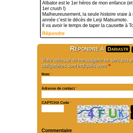
Albator est le 1er héros de mon enfance (
1er crush !)
Malheureusement, la seule histoire vraie à s
année c’est le décès de Leiji Matsumoto.
Il va avoir le temps de taper la causette à 
Répondre
Répondre à
Dariastr
Votre adresse de messagerie ne sera pas 
obligatoires sont indiqués avec
*
Nom
*
Adresse de contact
*
CAPTCHA Code
*
Commentaire