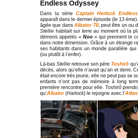
Endless Odyssey
Dans la série
Captain Herlock Endles
apparaît dans le dernier épisode (le 13 ème)
âgée que dans
Albator 78
, peut être un ou 
Stellie
habitait sur terre au moment où la p
démons appelés «
Noo
» qui prennent le c
dans notre dimension. Grâce à un étrange ray
ses habitants dans un monde parallèle qui
(ou plutôt à l’enfer).
Là-bas
Stellie
retrouve son père
Toshirô
qu’e
décès, alors qu’elle n’avait qu’an et demi. C
était encore très jeune, elle ne peut pas se s
enfants n’ont pas de mémoire à long term
première rencontre pour elle.
Toshirô
prendra
qu’
Albator
(
Harlock
) le rejoigne avec l’
Atlan