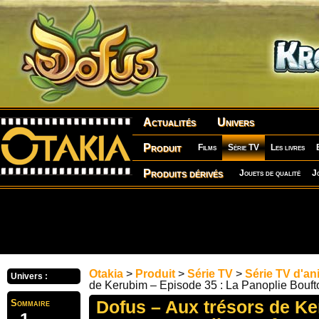
Actualités
Univers
Produit
Films
Série TV
Les livres
Produits dérivés
Jouets de qualité
J
Otakia
>
Produit
>
Série TV
>
Série TV d'an
Univers :
de Kerubim – Episode 35 : La Panoplie Bouft
Dofus – Aux trésors de K
Sommaire