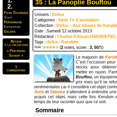
35 : La Panoplie Bouftou
Fiche Technique
Univers :
Dofus
Staff
Catégories :
Série TV d'animation
Personnage
Collection :
Dofus – Aux trésors de Kerub
Entreprise
Date : Samedi 12 octobre 2013
Galerie
Rédacteur :
Charles-Edouard MANDEFIE
Retour
Tags :
dofus
-
Kerubim
à la collection
Note :
(
2
votes, score :
3, 50
/5)
« Précédent
Suivant »
Le magasin de
Keru
C’est l’occasion pour
1
stocks pour déterre
commentaire
mettre en rayon. Par
Bouftou
, un équipemen
prix mais qu’il se ref
sentimentales car il considère cet objet com
Joris
et
Simone
s’attendent à entendre une h
acquis cet objet, mais cette fois
Kerubim
e
temps de leur raconter quoi que ce soit.
Sommaire