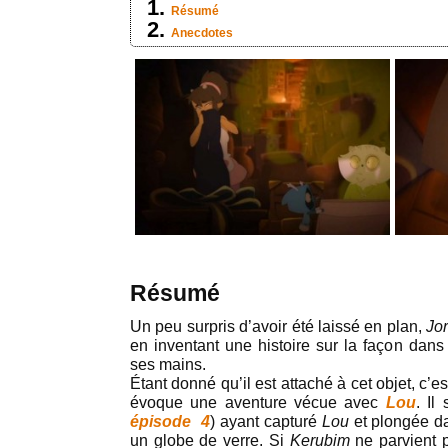
Résumé
Anecdotes
Résumé
Un peu surpris d’avoir été laissé en plan,
Jor
en inventant une histoire sur la façon dans 
ses mains.
Étant donné qu’il est attaché à cet objet, c’e
évoque une aventure vécue avec
Lou
. Il
épisode 4
) ayant capturé
Lou
et plongée d
un globe de verre. Si
Kerubim
ne parvient pa