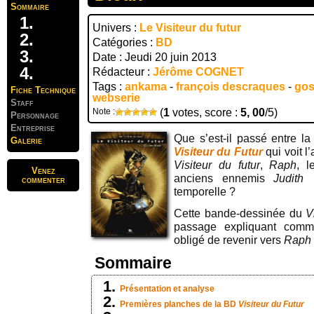
Sommaire
Univers :
Le Visiteur du futur
Catégories :
BD
Date : Jeudi 20 juin 2013
Rédacteur :
Jérôme COGNET
Tags :
ankama
-
françois descraques
-
go
Fiche Technique
webserie
Staff
Note :
(
1
votes, score :
5, 00
/5)
Personnage
Entreprise
Que s’est-il passé entre l
Galerie
Visiteur du Futur
qui voit l
Visiteur du futur
,
Raph
, 
Venez
anciens ennemis
Judith
commenter
temporelle ?
Cette bande-dessinée du
V
passage expliquant com
obligé de revenir vers
Raph
Sommaire
Présentation et analyse
Premières planches de la BD
Visiteur du Futur