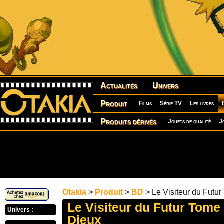
Actualités
Univers
Produit
Films
Série TV
Les livres
Produits dérivés
Jouets de qualité
J
Otakia
>
Produit
>
BD
> Le Visiteur du Futur
Le Visiteur du Futur Tome 
Univers :
Dieux