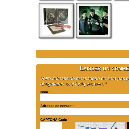
Laisser un comme
Votre adresse de messagerie ne sera pas 
obligatoires sont indiqués avec
*
Nom
*
Adresse de contact
*
CAPTCHA Code
*