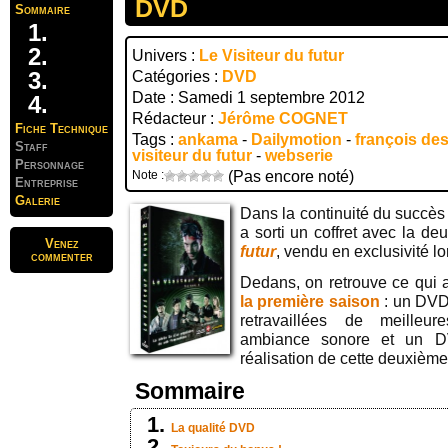
DVD
Sommaire
Univers :
Le Visiteur du futur
Catégories :
DVD
Date : Samedi 1 septembre 2012
Rédacteur :
Jérôme COGNET
Fiche Technique
Tags :
ankama
-
Dailymotion
-
françois de
Staff
visiteur du futur
-
webserie
Personnage
Note :
(Pas encore noté)
Entreprise
Galerie
Dans la continuité du succè
a sorti un coffret avec la d
Venez
futur
, vendu en exclusivité l
commenter
Dedans, on retrouve ce qui ava
la première saison
: un DVD
retravaillées de meilleur
ambiance sonore et un D
réalisation de cette deuxième
Sommaire
La qualité DVD