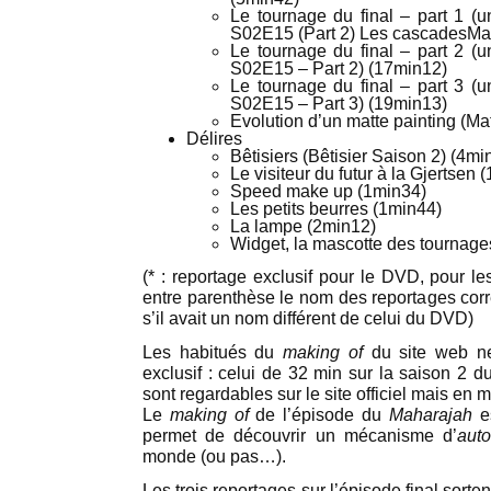
Le tournage du final – part 1 (u
S02E15 (Part 2) Les cascadesMak
Le tournage du final – part 2 (u
S02E15 – Part 2) (17min12)
Le tournage du final – part 3 (u
S02E15 – Part 3) (19min13)
Evolution d’un matte painting (M
Délires
Bêtisiers (Bêtisier Saison 2) (4mi
Le visiteur du futur à la Gjertsen 
Speed make up (1min34)
Les petits beurres (1min44)
La lampe (2min12)
Widget, la mascotte des tournage
(* : reportage exclusif pour le DVD, pour l
entre parenthèse le nom des reportages corre
s’il avait un nom différent de celui du DVD)
Les habitués du
making of
du site web ne
exclusif : celui de 32 min sur la saison 2 
sont regardables sur le site officiel mais en 
Le
making of
de l’épisode du
Maharajah
es
permet de découvrir un mécanisme d’
auto
monde (ou pas…).
Les trois reportages sur l’épisode final sorte