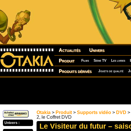
Actualités
Univers
Produit
Films
Série TV
Les livres
Produits dérivés
Jouets de qualité
J
Otakia
>
Produit
>
Supports vidéo
>
DVD
> 
2, le Coffret DVD
Univers :
Le Visiteur du futur – saiso