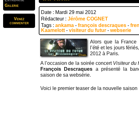
Galerie
Date : Mardi 29 mai 2012
Rédacteur :
Jérôme COGNET
Venez
commenter
Tags :
ankama
-
françois descraques
-
fre
Kaamelott
-
visiteur du futur
-
webserie
Alors que la France 
l’été et les jours féri
2012 à Paris.
A l’occasion de la soirée concert
Visiteur du 
François Descraques
a présenté la band
saison de sa websérie.
Voici le premier teaser de la nouvelle saison 