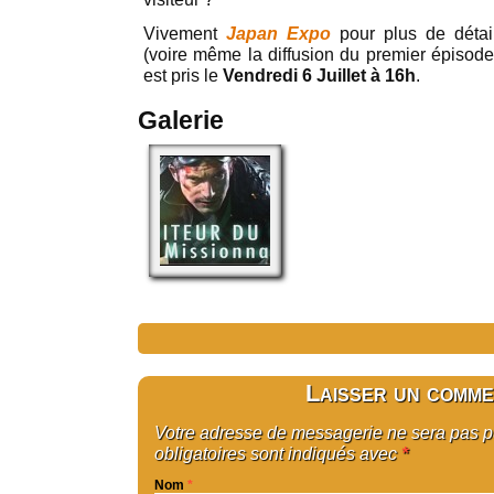
Vivement
Japan Expo
pour plus de détail
(voire même la diffusion du premier épisode
est pris le
Vendredi 6 Juillet à 16h
.
Galerie
Laisser un comme
Votre adresse de messagerie ne sera pas 
obligatoires sont indiqués avec
*
Nom
*