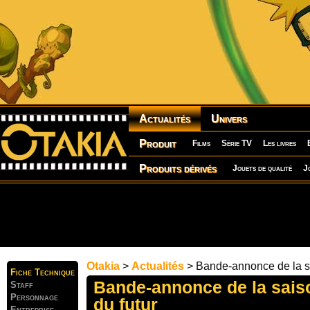
Actualités
Univers
Produit
Films
Série TV
Les livres
Produits dérivés
Jouets de qualité
J
Otakia
>
Actualités
> Bande-annonce de la sai
Fiche Technique
Bande-annonce de la saiso
Staff
Personnage
du futur
Entreprise