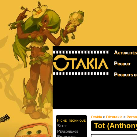
Actualités
Produit
Produits d
Otakia
>
Dicotakia
>
Pers
Fiche Technique
Tot (Anthon
Staff
Personnage
Entreprise