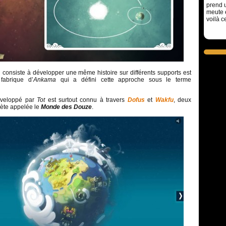
prend u
meute 
voilà c
i consiste à développer une même histoire sur différents supports est
abrique d’
Ankama
qui a défini cette approche sous le terme
veloppé par
Tot
est surtout connu à travers
Dofus
et
Wakfu
, deux
ète appelée le
Monde des Douze
.