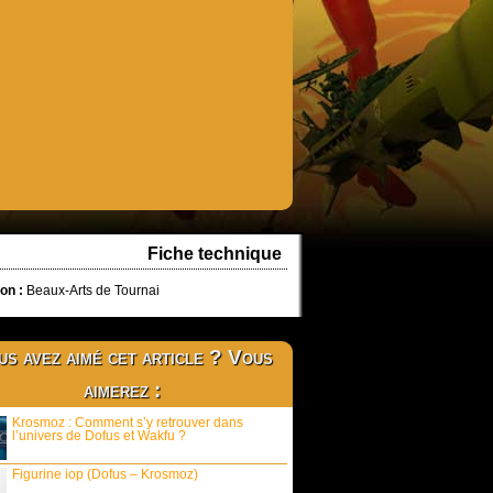
Fiche technique
on :
Beaux-Arts de Tournai
s avez aimé cet article ? Vous
aimerez :
Krosmoz : Comment s’y retrouver dans
l’univers de Dofus et Wakfu ?
Figurine iop (Dofus – Krosmoz)