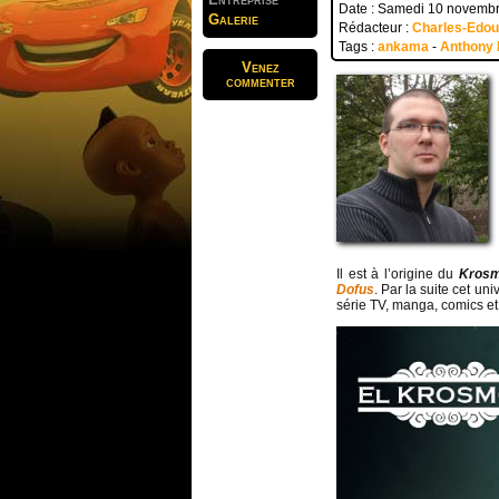
Date : Samedi 10 novemb
Galerie
Rédacteur :
Charles-Edo
Tags :
ankama
-
Anthony
Venez
commenter
Il est à l’origine du
Kros
Dofus
. Par la suite cet un
série TV, manga, comics e