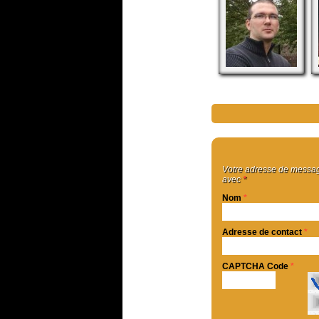
Votre adresse de message
avec
*
Nom
*
Adresse de contact
*
CAPTCHA Code
*