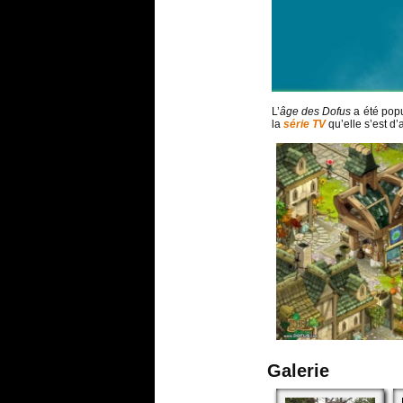
L’
âge des Dofus
a été popul
la
série TV
qu’elle s’est d’
Galerie