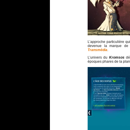
L’approche particulière qu
devenue la marque de f
Transmédia
.
L’univers du
Kromsos
dé
époques phares de la plan