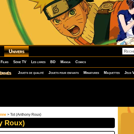
Univers
Films
Série TV
Les livres
BD
Manga
Comics
érivés
Jouets de qualité
Jouets pour enfants
Miniatures
Maquettes
Jeux V
onne
> Tot (Anthony Roux)
y Roux)