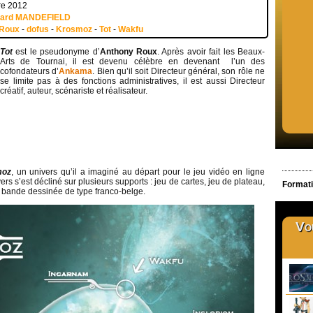
re 2012
uard MANDEFIELD
 Roux
-
dofus
-
Krosmoz
-
Tot
-
Wakfu
Tot
est le pseudonyme d’
Anthony Roux
. Après avoir fait les Beaux-
Arts de Tournai, il est devenu célèbre en devenant l’un des
cofondateurs d’
Ankama
. Bien qu’il soit Directeur général, son rôle ne
se limite pas à des fonctions administratives, il est aussi Directeur
créatif, auteur, scénariste et réalisateur.
moz
, un univers qu’il a imaginé au départ pour le jeu vidéo en ligne
ivers s’est décliné sur plusieurs supports : jeu de cartes, jeu de plateau,
Formati
t bande dessinée de type franco-belge.
Vou