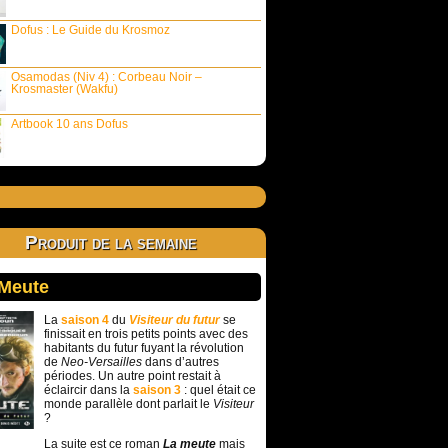
Dofus : Le Guide du Krosmoz
Osamodas (Niv 4) : Corbeau Noir –
Krosmaster (Wakfu)
Artbook 10 ans Dofus
Produit de la semaine
 Meute
La
saison 4
du
Visiteur du futur
se
finissait en trois petits points avec des
habitants du futur fuyant la révolution
de
Neo-Versailles
dans d’autres
périodes. Un autre point restait à
éclaircir dans la
saison 3
: quel était ce
monde parallèle dont parlait le
Visiteur
?
La suite est ce roman
La meute
mais