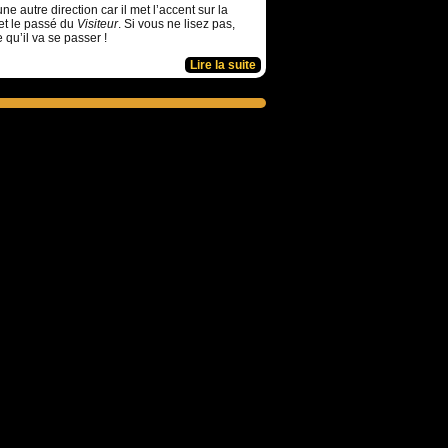
ne autre direction car il met l’accent sur la
et le passé du
Visiteur
. Si vous ne lisez pas,
e qu’il va se passer !
Lire la suite