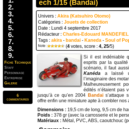
ech 1/15 (Bandai)
Univers :
Akira (Katsuhiro Otomo)
Catégories :
Jouets de collection
Date : Lundi 4 septembre 2017
Rédacteur :
Charles-Edouard MANDEFIE
Tags :
akira
-
bandai
-
Kaneda
-
Soul of Po
Note :
(
4
votes, score :
4, 25
/5)
Si il est indéniable 
esprits par la qualit
Fiche Technique
Staff
scénario, il faut aus
Personnage
Kanéda
a laissé un
Entreprise
l’imaginaire des motar
Galerie
Malheureusement pou
édités n’étaient pas v
jusqu’à ce qu’en 2004
Bandai
s’attaque 
6
commentaires
offre enfin une miniature apte à combler nos 
Dimensions :
19,5 cm de long, 9,5 cm de hau
Poids :
378 gr (avec la carrosserie et le per
Matériaux :
Métal, PVC, ABS, caoutchouc (p