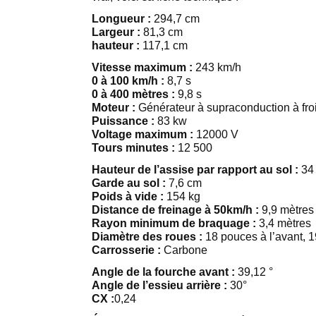
Longueur :
294,7 cm
Largeur :
81,3 cm
hauteur :
117,1 cm
Vitesse maximum :
243 km/h
0 à 100 km/h :
8,7 s
0 à 400 mètres :
9,8 s
Moteur :
Générateur à supraconduction à fro
Puissance :
83 kw
Voltage maximum :
12000 V
Tours minutes :
12 500
Hauteur de l’assise par rapport au sol :
34
Garde au sol :
7,6 cm
Poids à vide :
154 kg
Distance de freinage à 50km/h :
9,9 mètres
Rayon minimum de braquage :
3,4 mètres
Diamètre des roues :
18 pouces à l’avant, 19
Carrosserie :
Carbone
Angle de la fourche avant :
39,12 °
Angle de l’essieu arrière :
30°
CX :
0,24