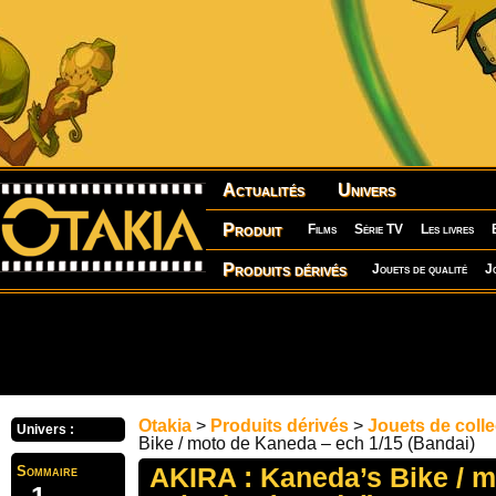
Actualités
Univers
Produit
Films
Série TV
Les livres
Produits dérivés
Jouets de qualité
J
Otakia
>
Produits dérivés
>
Jouets de colle
Univers :
Bike / moto de Kaneda – ech 1/15 (Bandai)
AKIRA : Kaneda’s Bike / 
Sommaire