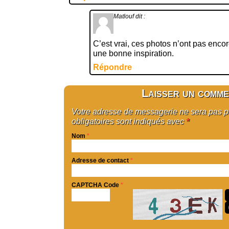
Matlouf
dit :
C’est vrai, ces photos n’ont pas encor
une bonne inspiration.
Répondre
Laisser un comme
Votre adresse de messagerie ne sera pas 
obligatoires sont indiqués avec
*
Nom
*
Adresse de contact
*
CAPTCHA Code
*