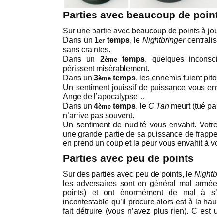
Parties avec beaucoup de poin
Sur une partie avec beaucoup de points à joue
Dans un
1
temps
, le
Nightbringer
centralis
er
sans craintes.
Dans un
2
temps
, quelques inconsci
ème
périssent misérablement.
Dans un
3
temps
, les ennemis fuient pit
ème
Un sentiment jouissif de puissance vous env
Ange de l’apocalypse…
Dans un
4
temps
, le
C Tan
meurt (tué pa
ème
n’arrive pas souvent.
Un sentiment de nudité vous envahit. Votr
une grande partie de sa puissance de frappe,
en prend un coup et la peur vous envahit à vo
Parties avec peu de points
Sur des parties avec peu de points, le
Nightb
les adversaires sont en général mal armé
points) et ont énormément de mal à s’e
incontestable qu’il procure alors est à la hau
fait détruire (vous n’avez plus rien). C es