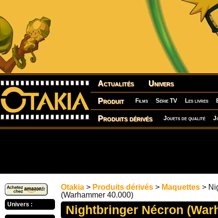
Actualités
Univers
Produit
Films
Série TV
Les livres
Produits dérivés
Jouets de qualité
J
Otakia
>
Produits dérivés
>
Maquettes
> Ni
(Warhammer 40.000)
Univers :
Nightbringer Nécron (War