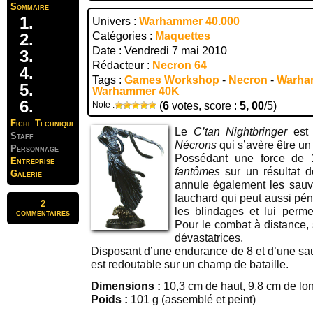
Sommaire
Univers :
Warhammer 40.000
Catégories :
Maquettes
Date : Vendredi 7 mai 2010
Rédacteur :
Necron 64
Tags :
Games Workshop
-
Necron
-
Warha
Warhammer 40K
Note :
(
6
votes, score :
5, 00
/5)
Fiche Technique
Le
C’tan Nightbringer
est 
Staff
Nécrons
qui s’avère être un
Personnage
Possédant une force de 
Entreprise
fantômes
sur un résultat d
Galerie
annule également les sau
fauchard qui peut aussi pén
2
les blindages et lui perme
commentaires
Pour le combat à distance, 
dévastatrices.
Disposant d’une endurance de 8 et d’une sau
est redoutable sur un champ de bataille.
Dimensions :
10,3 cm de haut, 9,8 cm de lon
Poids :
101 g (assemblé et peint)