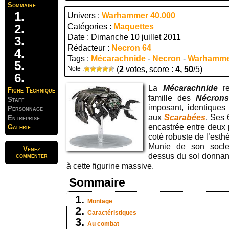
Sommaire
Univers :
Warhammer 40.000
Catégories :
Maquettes
Date : Dimanche 10 juillet 2011
Rédacteur :
Necron 64
Tags :
Mécarachnide
-
Necron
-
Warhammer
Note :
(
2
votes, score :
4, 50
/5)
La
Mécarachnide
r
Fiche Technique
famille des
Nécron
Staff
imposant, identique
Personnage
aux
Scarabées
. Ses 
Entreprise
encastrée entre deux 
Galerie
coté robuste de l’esth
Munie de son socle 
Venez
commenter
dessus du sol donnan
à cette figurine massive.
Sommaire
Montage
Caractéristiques
Au combat