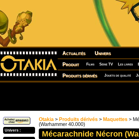
Actualités
Univers
Produit
Films
Série TV
Les livres
Produits dérivés
Jouets de qualité
J
Otakia
>
Produits dérivés
>
Maquettes
> Mé
(Warhammer 40.000)
Univers :
Mécarachnide Nécron (Wa