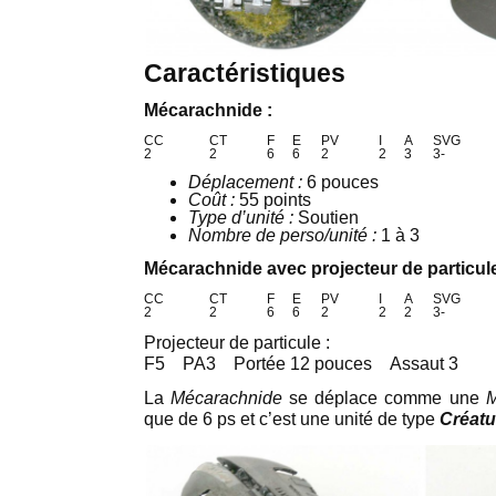
Caractéristiques
Mécarachnide :
CC
CT
F
E
PV
I
A
SVG
2
2
6
6
2
2
3
3-
Déplacement :
6 pouces
Coût :
55 points
Type d’unité :
Soutien
Nombre de perso/unité :
1 à 3
Mécarachnide avec projecteur de particule
CC
CT
F
E
PV
I
A
SVG
2
2
6
6
2
2
2
3-
Projecteur de particule :
F5 PA3 Portée 12 pouces Assaut 3
La
Mécarachnide
se déplace comme une
M
que de 6 ps et c’est une unité de type
Créatu