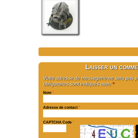
Laisser un comme
Votre adresse de messagerie ne sera pas 
obligatoires sont indiqués avec
*
Nom
*
Adresse de contact
*
CAPTCHA Code
*