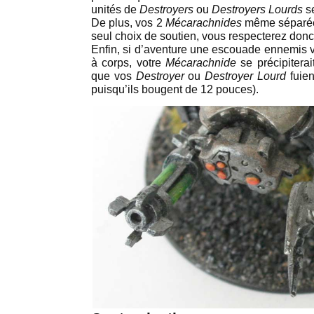
unités de
Destroyers
ou
Destroyers Lourds
se
De plus, vos 2
Mécarachnides
même séparé
seul choix de soutien, vous respecterez don
Enfin, si d’aventure une escouade ennemis v
à corps, votre
Mécarachnide
se précipitera
que vos
Destroyer
ou
Destroyer Lourd
fuien
puisqu’ils bougent de 12 pouces).