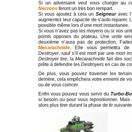
Si un adversaire veut vous charger au c
Necrons
feront un très bon rempart.
Si vous ajoutez à cela un
Seigneur
avec l’
augmentez leur capacite de s’auto-reparer. 
possible même lors d’une mort instantanee.
Si vous n’avez pas les moyens ou si vos uni
points opposes du plateau. Une unite se
deuxième n’aura pas de protection. Faites
Mecarachnide
. Elle vous permettra de f
Destroyer
, sauf s’il est mort par une
mort in
Destroyer
tire, la
Mecarachnide
fait des so
prête à defendre les
Destroyers
en cas de co
De plus, vous pouvez traverser les terrains
derrière, cela empêchera votre ennemi de vo
ou de vous coincer.
Enfin vous pouvez vous servir du
Turbo-Bo
si besoin ou pour vous repositionner. Mai
alors plus tirer durant la phase de tir suivante