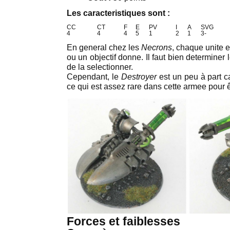
Les caracteristiques sont :
CC
CT
F
E
PV
I
A
SVG
4
4
4
5
1
2
1
3-
En general chez les
Necrons
, chaque unite 
ou un objectif donne. Il faut bien determiner 
de la selectionner.
Cependant, le
Destroyer
est un peu à part c
ce qui est assez rare dans cette armee pour ê
Forces et faiblesses