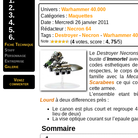
Univers :
Warhammer 40.000
Catégories :
Maquettes
Date : Mercredi 26 janvier 2011
Rédacteur :
Necron 64
Tags :
Destroyer
-
Necron
-
Warhammer 40
Note :
(
4
votes, score :
4, 75
/5)
Fiche Technique
Staff
Le
Destroyer Necron
Personnage
buste d’
Immortel
avec
Entreprise
codes esthetiques d
Galerie
respectes, le corps 
famille avec la
Meca
Venez
Scarabees
ce qui con
commenter
cette armee.
L’ensemble etant 
Lourd
à deux differences près :
Le canon est plus court et regroupe 4
lieu de deux)
La vise optique courant sur l’epaule ga
Sommaire