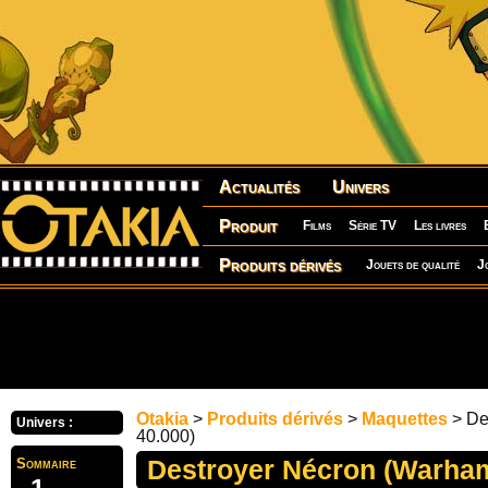
Actualités
Univers
Produit
Films
Série TV
Les livres
Produits dérivés
Jouets de qualité
J
Otakia
>
Produits dérivés
>
Maquettes
> De
Univers :
40.000)
Destroyer Nécron (Warha
Sommaire