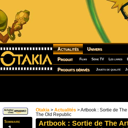
Actualités
Univers
Produit
Films
Série TV
Les livres
Produits dérivés
Jouets de qualité
J
Otakia
>
Actualités
> Artbook : Sortie de The
The Old Republic
Artbook : Sortie de The Ar
Sommaire