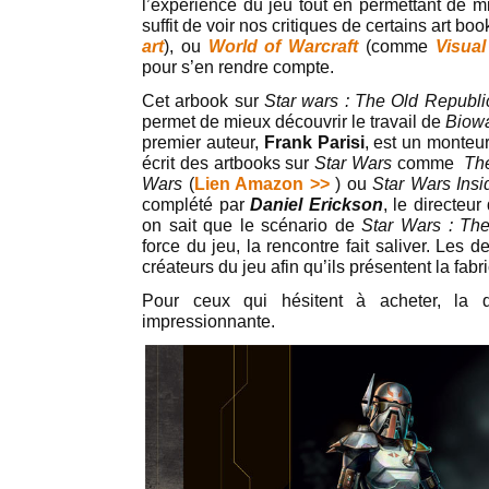
l’expérience du jeu tout en permettant de mi
suffit de voir nos critiques de certains art bo
art
), ou
World of Warcraft
(comme
Visual
pour s’en rendre compte.
Cet arbook sur
Star wars : The Old Republi
permet de mieux découvrir le travail de
Biow
premier auteur,
Frank Parisi
, est un monteu
écrit des artbooks sur
Star Wars
comme
The
Wars
(
Lien Amazon >>
) ou
Star Wars Ins
complété par
Daniel Erickson
, le directeu
on sait que le scénario de
Star Wars : Th
force du jeu, la rencontre fait saliver. Les d
créateurs du jeu afin qu’ils présentent la fabr
Pour ceux qui hésitent à acheter, la qu
impressionnante.