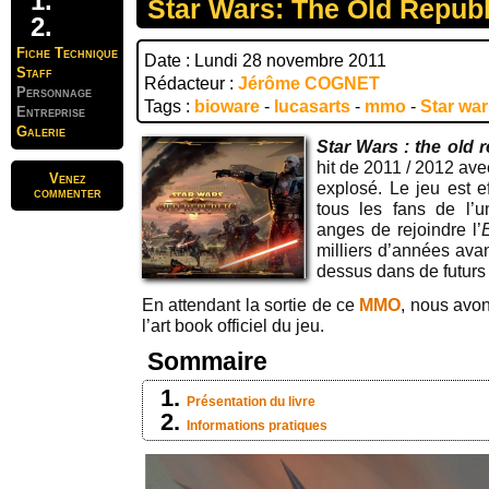
Star Wars: The Old Republ
Fiche Technique
Date : Lundi 28 novembre 2011
Staff
Rédacteur :
Jérôme COGNET
Personnage
Tags :
bioware
-
lucasarts
-
mmo
-
Star wa
Entreprise
Galerie
Star Wars : the old r
hit de 2011 / 2012 av
Venez
explosé. Le jeu est ef
commenter
tous les fans de l’
anges de rejoindre l’
milliers d’années avan
dessus dans de futurs a
En attendant la sortie de ce
MMO
, nous avon
l’art book officiel du jeu.
Sommaire
Présentation du livre
Informations pratiques