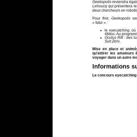
Geekopolis
reviendra égal
Lehoucq
qui présentera le
deux chercheurs en roboti
Pour finir,
Geekopolis
ser
« futur » :
le
eyecatching
, où
4tiitoo. Au progra
Oculus Rift
: des lu
Suit Zero
.
Mise en place et animé
qu’attirer les amateurs 
voyager dans un autre m
Informations s
Le concours eyecatching