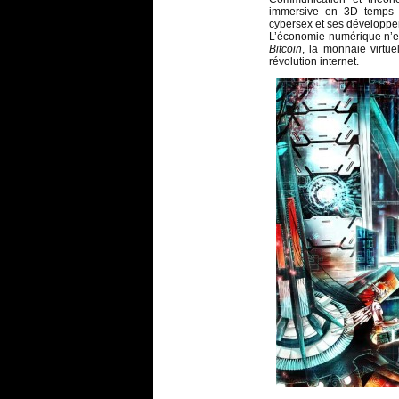
immersive en 3D temps
cybersex et ses développem
L’économie numérique n’e
Bitcoin
, la monnaie virtue
révolution internet.