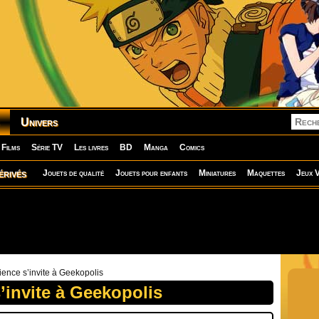
Univers
Films
Série TV
Les livres
BD
Manga
Comics
érivés
Jouets de qualité
Jouets pour enfants
Miniatures
Maquettes
Jeux V
ience s’invite à Geekopolis
’invite à Geekopolis