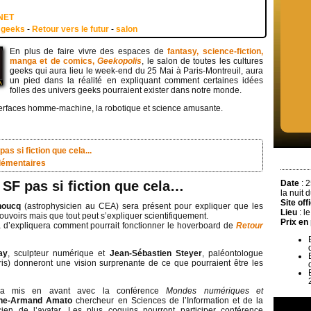
NET
-
geeks
-
Retour vers le futur
-
salon
En plus de faire vivre des espaces de
fantasy, science-fiction,
manga et de comics,
Geekopolis
, le salon de toutes les cultures
geeks qui aura lieu le week-end du 25 Mai à Paris-Montreuil, aura
un pied dans la réalité en expliquant comment certaines idées
folles des univers geeks pourraient exister dans notre monde.
terfaces homme-machine, la robotique et science amusante.
pas si fiction que cela...
lémentaires
 SF pas si fiction que cela…
Date
: 
la nuit 
Site offi
houcq
(astrophysicien au CEA) sera présent pour expliquer que les
Lieu
: l
ouvoirs mais que tout peut s’expliquer scientifiquement.
Prix en
 d’expliquera comment pourrait fonctionner le hoverboard de
Retour
ay
, sculpteur numérique et
Jean-Sébastien Steyer
, paléontologue
) donneront une vision surprenante de ce que pourraient être les
era mis en avant avec la conférence
Mondes numériques et
nne-Armand Amato
chercheur en Sciences de l’Information et de la
ien de l’avatar. Les plus coquins pourront participer conférence