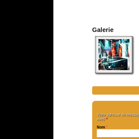
Galerie
Votre adresse de message
avec
*
Nom
*