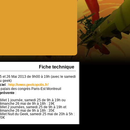
Fiche technique
25 et 26 Mai 2013 de 9h00 à 19h (avec le samedi
du geek)
ciel
:
http://www.geekopolis.fr/
e palais des congrès Paris-Est Montreuil
 prévente
:
Billet 1 journée, samedi 25 de 9h à 19h ou
dimanche 26 mai de 9h à 18h : 19€
Billet 2 journées, samedi 25 de 9h à 19h et
dimanche 26 mai de 9h à 18h : 35€
Billet Nuit du Geek, samedi 25 mai de 20h à 5h :
20€