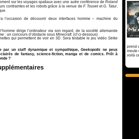
ement sur les voyages spatiaux avec une autre conférence de
Roland
urs contraintes et les robots grâce à la venue de
F. Touvet
et
G. Tatur
,
que.
a l’occasion de découvrir deux interfaces homme – machine du
 l’homme dirige l’ordinateur via son regard, de la société allemande
mme : un concours d’obstacle sous
Minecraft
. (cf ci-dessous)
nettes qui permettent de voir en 3D. Sera testable le jeu vidéo
Strike
prend u
e par un staff dynamique et sympathique,
Geekopolis
ne peux
meute 
éclairés de fantasy, science-fiction, manga et de comics. Prêt à
voilà c
onde ?
upplémentaires