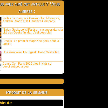
s avez aimé cet article ? Vous
aimerez :
Invités de marque à Geekopolis : Moorcock,
Arakami, Noob et la Flander’s Company
[Salon Geekopolis] Partir en vacances dans la
cité des Geeks fin Mai, c’est possible !
Breeks : Le premier magazine geek pour la
famille
Une série avec UNE geek, Hello Geekette !
Comic Con Paris 2016 : les invités se
dévoilent peu à peu
Produit de la semaine
 Meute