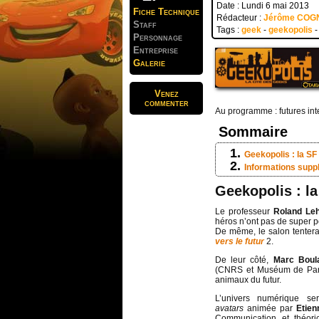
Date : Lundi 6 mai 2013
Fiche Technique
Rédacteur :
Jérôme COG
Staff
Tags :
geek
-
geekopolis
Personnage
Entreprise
Galerie
Venez
commenter
Au programme : futures in
Sommaire
Geekopolis : la SF 
Informations supp
Geekopolis : la
Le professeur
Roland Le
héros n’ont pas de super p
De même, le salon tentera
vers le futur
2.
De leur côté,
Marc Boul
(CNRS et Muséum de Paris
animaux du futur.
L’univers numérique s
avatars
animée par
Etie
Communication et théoric