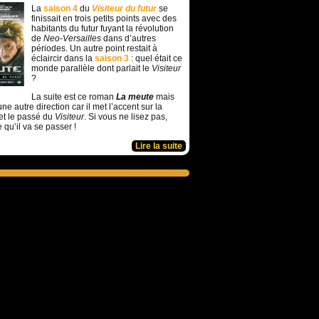
La
saison 4
du
Visiteur du futur
se
finissait en trois petits points avec des
habitants du futur fuyant la révolution
de
Neo-Versailles
dans d’autres
périodes. Un autre point restait à
éclaircir dans la
saison 3
: quel était ce
monde parallèle dont parlait le
Visiteur
?
La suite est ce roman
La meute
mais
ne autre direction car il met l’accent sur la
et le passé du
Visiteur
. Si vous ne lisez pas,
e qu’il va se passer !
Lire la suite