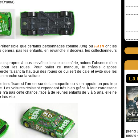
eOrama
).
mpréhensible que certains personnages comme
King
ou
Flash
ont les
e généra pas les enfants, en revanche il décevra les collectionneurs
auts propres à tous les véhicules de cette série, notons l’absence d’un
 pour les roues. Pour palier ce manque, le châssis dispose
rcle faisant la hauteur des roues ce qui sert de cale et évite que les
un marche sur la voiture.
La
 insuffisant si l’on est sur de la moquette ou si on appuie un peu trop
ure. Les voitures résistent cependant très bien grâce à leur carrosserie
re n’a pas cette chance, face à de jeunes enfants de 3 à 5 ans, elle ne
 très vite.
prend u
meute 