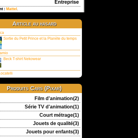
Entreprise
nt :
Mattel
.
Article au hasard
ca
Sortie du Petit Prince et la Planète du temps
amio
Beck T-shirt Nekowear
ocatelli
Produits Cars (Pixar)
Film d'animation(2)
Série TV d'animation(1)
Court métrage(1)
Jouets de qualité(3)
Jouets pour enfants(3)