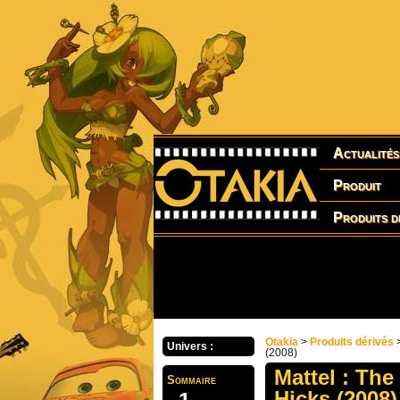
Actualités
Produit
Produits d
Otakia
>
Produits dérivés
Univers :
(2008)
Mattel : The
Sommaire
Hicks (2008)