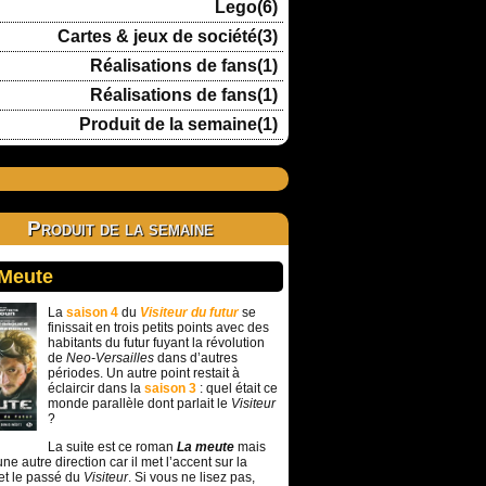
Lego(6)
Cartes & jeux de société(3)
Réalisations de fans(1)
Réalisations de fans(1)
Produit de la semaine(1)
Produit de la semaine
 Meute
La
saison 4
du
Visiteur du futur
se
finissait en trois petits points avec des
habitants du futur fuyant la révolution
de
Neo-Versailles
dans d’autres
périodes. Un autre point restait à
éclaircir dans la
saison 3
: quel était ce
monde parallèle dont parlait le
Visiteur
?
La suite est ce roman
La meute
mais
ne autre direction car il met l’accent sur la
et le passé du
Visiteur
. Si vous ne lisez pas,