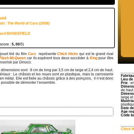
lité
tel : The World of Cars (2008)
uard MANDEFIELD
 score :
5, 00
/5)
jouet tiré du film
Cars
représente
Chick Hicks
qui est le grand rival
Flash McQueen
car ils espèrent tous deux succéder à
King
pour être
nsorisé par
Dinoco
.
 dimensions sont
: 8 cm de long par 3,5 cm de large et 2,4 cm de haut.
ériaux
: Le châssis et les roues sont en plastique, mais la carrosserie
Fabriqu
 en métal. Elle est fixée au châssis grâce à des poinçons, il n’est donc
Lieu de
 possible de démonter l’ensemble.
Prix
: en
Dimens
de haut.
Dimens
large et
Matéri
plastiqu
Date de
Age req
Code b
Chick H