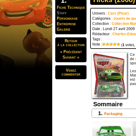
Fiche Technique
Staff
Univers :
Cars (Pixar)
Personnage
Catégories :
Jouets de qua
Entreprise
Collection :
Collection Mat
Date : Lundi 27 avril 2009
Galerie
Rédacteur :
Charles-Edo
Tags :
Retour
Note :
à la collection
(
1
votes,
« Précédent
Ce 
Suivant »
de
spo
Venez
Les
commenter
Mat
est
pas
Sommaire
Packaging