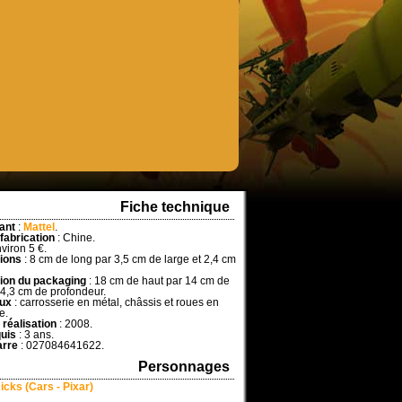
Fiche technique
ant
:
Mattel
.
 fabrication
: Chine.
viron 5 €.
ions
: 8 cm de long par 3,5 cm de large et 2,4 cm
ion du packaging
: 18 cm de haut par 14 cm de
 4,3 cm de profondeur.
aux
: carrosserie en métal, châssis et roues en
e.
 réalisation
: 2008.
uis
: 3 ans.
arre
: 027084641622.
Personnages
icks (Cars - Pixar)