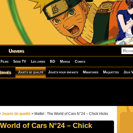
Univers
Films
Série TV
Les livres
BD
Manga
Comics
érivés
Jouets de qualité
Jouets pour enfants
Miniatures
Maquettes
Jeux V
>
Jouets de qualité
> Mattel : The World of Cars N°24 – Chick Hicks
 World of Cars N°24 – Chick