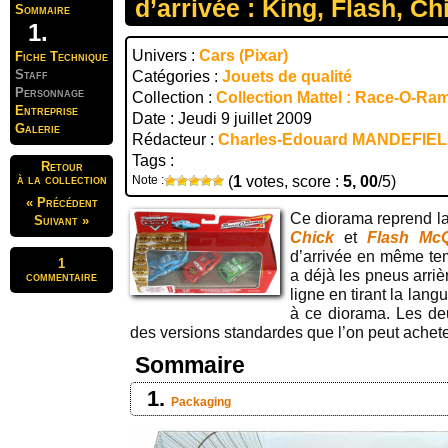
d’arrivée : King, Flash, Ch
Sommaire
Univers :
Cars (Pixar)
Fiche Technique
Staff
Catégories :
Jouets de qualité
Personnage
Collection :
Collection Mattel : Race-O-Ra
Entreprise
Date : Jeudi 9 juillet 2009
Galerie
Rédacteur :
Charles-Edouard MANDEFIE
Tags :
Retour
à la collection
Note :
(
1
votes, score :
5, 00
/5)
« Précédent
Ce diorama reprend la
Suivant »
Chick
et
Flash Mc
d’arrivée en même t
1
a déjà les pneus arrièr
commentaire
ligne en tirant la lan
à ce diorama. Les d
des versions standardes que l’on peut achete
Sommaire
Packaging