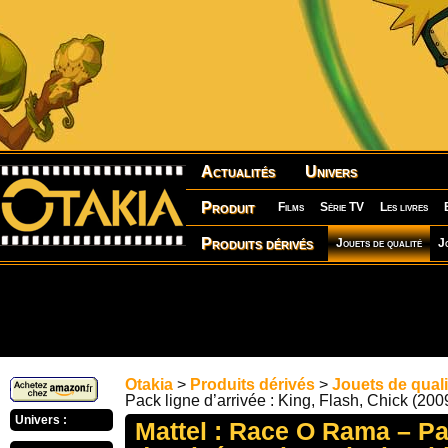
Actualités
Univers
Produit
Films
Série TV
Les livres
Produits dérivés
Jouets de qualité
J
Otakia
>
Produits dérivés
>
Jouets de quali
Pack ligne d’arrivée : King, Flash, Chick (200
Univers :
Mattel : Race O Rama – Pa