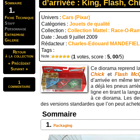
d’arrivée : King, Flash, Ch
Sommaire
Univers :
Cars (Pixar)
Fiche Technique
Staff
Catégories :
Jouets de qualité
Personnage
Collection :
Collection Mattel : Race-O-Ra
Entreprise
Date : Jeudi 9 juillet 2009
Galerie
Rédacteur :
Charles-Edouard MANDEFIE
Tags :
Retour
à la collection
Note :
(
1
votes, score :
5, 00
/5)
« Précédent
Ce diorama reprend la
Suivant »
Chick
et
Flash Mc
d’arrivée en même t
1
a déjà les pneus arrièr
commentaire
ligne en tirant la lan
à ce diorama. Les d
des versions standardes que l’on peut achete
Sommaire
Packaging