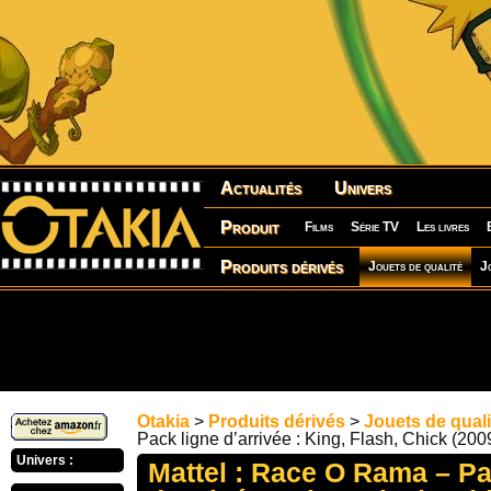
Actualités
Univers
Produit
Films
Série TV
Les livres
Produits dérivés
Jouets de qualité
J
Otakia
>
Produits dérivés
>
Jouets de quali
Pack ligne d’arrivée : King, Flash, Chick (200
Univers :
Mattel : Race O Rama – Pa