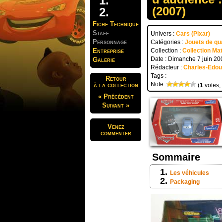
(2007)
Fiche Technique
Staff
Univers :
Cars (Pixar)
Personnage
Catégories :
Jouets de qua
Entreprise
Collection :
Collection Ma
Date : Dimanche 7 juin 20
Galerie
Rédacteur :
Charles-Edo
Tags :
Retour
Note :
à la collection
(
1
votes,
« Précédent
Suivant »
Venez
commenter
Sommaire
Les véhicules
Packaging