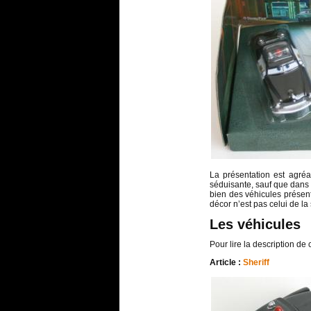
La présentation est agréa
séduisante, sauf que dans c
bien des véhicules présen
décor n’est pas celui de la
Les véhicules
Pour lire la description de 
Article :
Sheriff