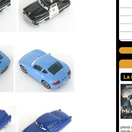
La
prend u
meute 