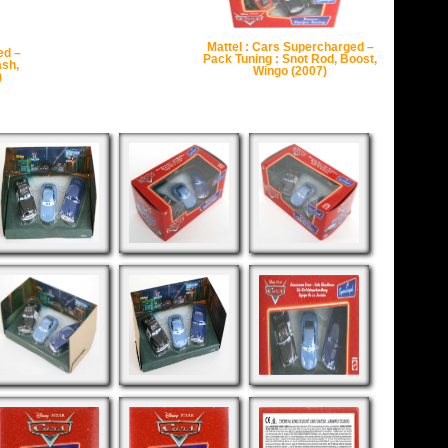
Mattel : Cars Supercharged –
ed –
Pack Tuning : Snot Rod, Boost,
ash,
Wingo (2007)
)