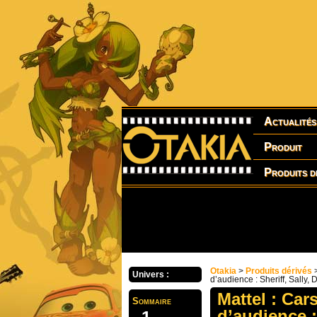
Actualités
Produit
Produits d
Otakia
>
Produits dérivés
Univers :
d’audience : Sheriff, Sally
Mattel : Car
Sommaire
d’audience :