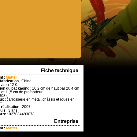
Fiche technique
nt
:
Mattel
.
 fabrication
: Chine.
nviron 12 €.
ion du packaging
: 10,2 cm de haut par 20,4 cm
 et 11,5 cm de profondeur.
303 g.
aux
: carrosserie en métal, châssis et roues en
e.
 réalisation
: 2007.
uis
: 3 ans.
arre
: 027084493078.
Entreprise
nt :
Mattel
.