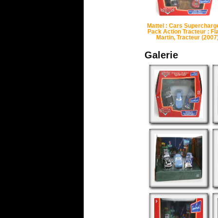
Mattel : Cars Supercharg
Pack Action Tracteur : Fl
Martin, Tracteur (2007
Galerie