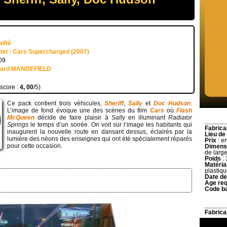
lité
ttel : Cars Supercharged (2007)
09
uard MANDEFIELD
 score :
4, 00
/5)
Ce pack contient trois véhicules,
Sheriff
,
Sally
et
Doc Hudson
.
L’image de fond évoque une des scènes du film
Cars
où
Flash
McQueen
décide de faire plaisir à
Sally
en illuminant
Radiator
Springs
le temps d’un soirée. On voit sur l’image les habitants qui
Fabrica
inaugurent la nouvelle route en dansant dessus, éclairés par la
Lieu de
lumière des néons des enseignes qui ont été spécialement réparés
Prix
: e
pour cette occasion.
Dimens
de large
Poids
: 
Matéri
plastiqu
Date de
Age req
Code b
Fabrica