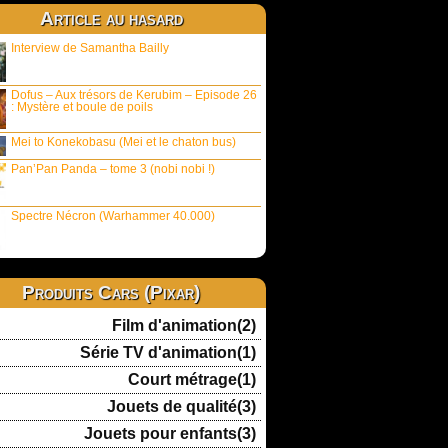
Article au hasard
Interview de Samantha Bailly
Dofus – Aux trésors de Kerubim – Episode 26
: Mystère et boule de poils
Mei to Konekobasu (Mei et le chaton bus)
Pan’Pan Panda – tome 3 (nobi nobi !)
Spectre Nécron (Warhammer 40.000)
Produits Cars (Pixar)
Film d'animation(2)
Série TV d'animation(1)
Court métrage(1)
Jouets de qualité(3)
Jouets pour enfants(3)