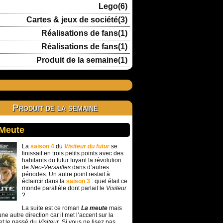
Lego(6)
Cartes & jeux de société(3)
Réalisations de fans(1)
Réalisations de fans(1)
Produit de la semaine(1)
Produit de la semaine
 Meute
La
saison 4
du
Visiteur du futur
se
finissait en trois petits points avec des
habitants du futur fuyant la révolution
de
Neo-Versailles
dans d’autres
périodes. Un autre point restait à
éclaircir dans la
saison 3
: quel était ce
monde parallèle dont parlait le
Visiteur
?
La suite est ce roman
La meute
mais
ne autre direction car il met l’accent sur la
et le passé du
Visiteur
. Si vous ne lisez pas,