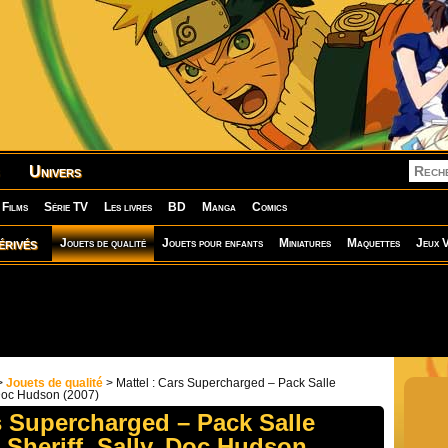
Univers
Films
Série TV
Les livres
BD
Manga
Comics
érivés
Jouets de qualité
Jouets pour enfants
Miniatures
Maquettes
Jeux V
>
Jouets de qualité
> Mattel : Cars Supercharged – Pack Salle
, Doc Hudson (2007)
s Supercharged – Pack Salle
 Sheriff, Sally, Doc Hudson