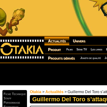
Actualités
Univers
Produit
Films
Série TV
Les livres
Produits dérivés
Jouets de qualité
J
Otakia
>
Actualités
> Guillermo Del Toro s’at
Fiche Technique
Guillermo Del Toro s’attaq
Staff
Personnage
Entreprise