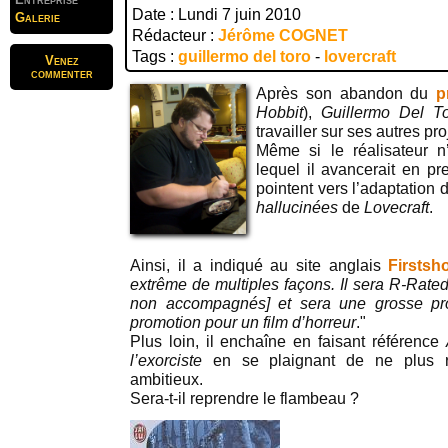
Date : Lundi 7 juin 2010
Galerie
Rédacteur :
Jérôme COGNET
Tags :
guillermo del toro
-
lovercraft
Venez
commenter
Après son abandon du
p
Hobbit
),
Guillermo Del T
travailler sur ses autres pro
Même si le réalisateur 
lequel il avancerait en pr
pointent vers l’adaptation 
hallucinées
de
Lovecraft
.
Ainsi, il a indiqué au site anglais
Firstsh
extrême de multiples façons. Il sera R-Rated
non accompagnés] et sera une grosse pr
promotion pour un film d’horreur
."
Plus loin, il enchaîne en faisant référence
l’exorciste
en se plaignant de ne plus re
ambitieux.
Sera-t-il reprendre le flambeau ?