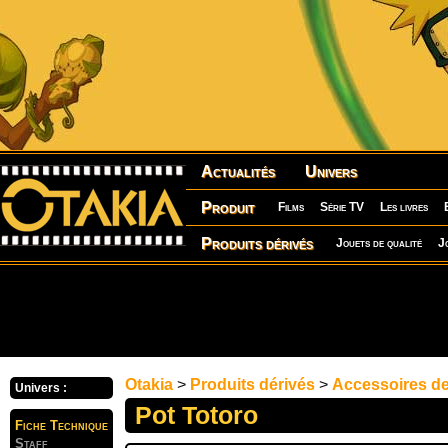
Actualités
Univers
Produit
Films
Série TV
Les livres
Produits dérivés
Jouets de qualité
J
Otakia
>
Produits dérivés
>
Accessoires d
Univers :
Pot Totoro
Fiche Technique
Staff