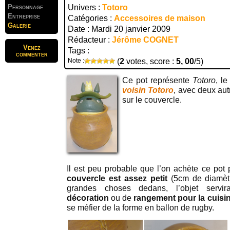
Personnage
Univers :
Totoro
Entreprise
Catégories :
Accessoires de maison
Galerie
Date : Mardi 20 janvier 2009
Rédacteur :
Jérôme COGNET
Venez
Tags :
commenter
Note :
(
2
votes, score :
5, 00
/5)
Ce pot représente
Totoro
, l
voisin Totoro
, avec deux aut
sur le couvercle.
Il est peu probable que l’on achète ce pot
couvercle est assez petit
(5cm de diamètr
grandes choses dedans, l’objet servi
décoration
ou de
rangement pour la cuisi
se méfier de la forme en ballon de rugby.