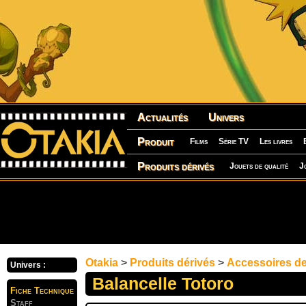
Actualités
Univers
Produit
Films
Série TV
Les livres
Produits dérivés
Jouets de qualité
J
Otakia
>
Produits dérivés
>
Accessoires d
Univers :
Balancelle Totoro
Fiche Technique
Staff