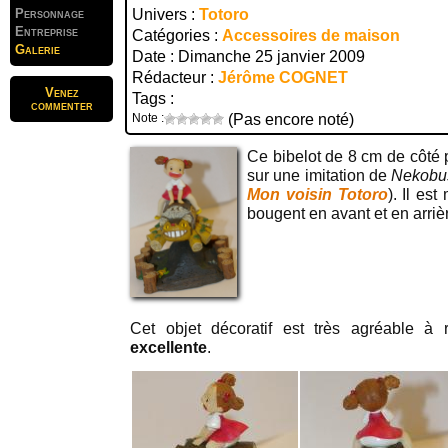
Personnage
Univers :
Totoro
Entreprise
Catégories :
Accessoires de maison
Galerie
Date : Dimanche 25 janvier 2009
Rédacteur :
Jérôme COGNET
Venez
Tags :
commenter
Note :
(Pas encore noté)
Ce bibelot de 8 cm de côté
sur une imitation de
Nekobu
Mon voisin Totoro
). Il es
bougent en avant et en arriè
Cet objet décoratif est très agréable à r
excellente
.