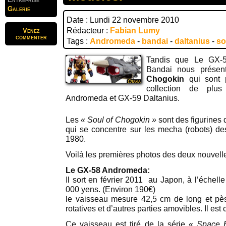
Galerie
Date : Lundi 22 novembre 2010
Rédacteur :
Fabian Lumy
Venez
commenter
Tags :
Andromeda
-
bandai
-
daltanius
-
so
Tandis que Le GX
Bandai nous prése
Chogokin
qui sont 
collection de pl
Andromeda et GX-59 Daltanius.
Les
« Soul of Chogokin »
sont des figurines d
qui se concentre sur les mecha (robots) d
1980.
Voilà les premières photos des deux nouvell
Le GX-58 Andromeda:
Il sort en février 2011 au Japon, à l’échelle 
000 yens. (Environ 190€)
le vaisseau mesure 42,5 cm de long et pèse
rotatives et d’autres parties amovibles. Il e
Ce vaisseau est tiré de la série «
Space B