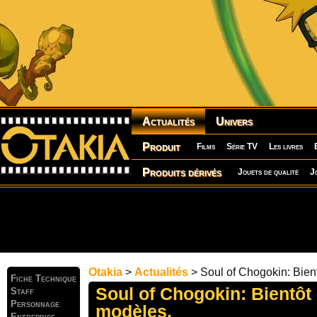
Actualités
Univers
Produit
Films
Série TV
Les livres
Produits dérivés
Jouets de qualité
J
Otakia
>
Actualités
> Soul of Chogokin: Bien
Fiche Technique
Soul of Chogokin: Bientô
Staff
Personnage
modèles.
Entreprise