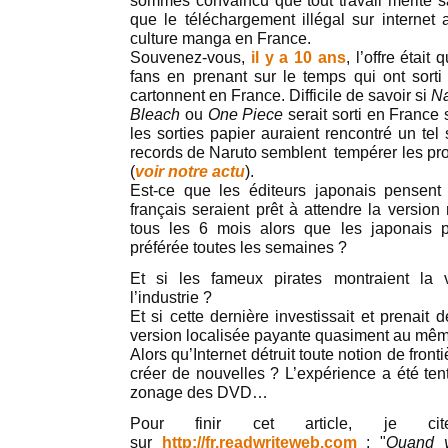
sommes convaincu que tout travail mérite sa
que le téléchargement illégal sur internet 
culture manga en France.
Souvenez-vous,
il y a 10 ans
, l’offre était
fans en prenant sur le temps qui ont sort
cartonnent en France. Difficile de savoir si
Na
Bleach
ou
One Piece
serait sorti en France 
les sorties papier auraient rencontré un tel 
records de Naruto semblent tempérer les pro
(
voir notre actu
).
Est-ce que les éditeurs japonais pensent 
français seraient prêt à attendre la version
tous les 6 mois alors que les japonais pe
préférée toutes les semaines ?
Et si les fameux pirates montraient la 
l’industrie ?
Et si cette dernière investissait et prenait
version localisée payante quasiment au mê
Alors qu’Internet détruit toute notion de fron
créer de nouvelles ? L’expérience a été ten
zonage des DVD…
Pour finir cet article, je cit
sur
http://fr.readwriteweb.com
: "
Quand v