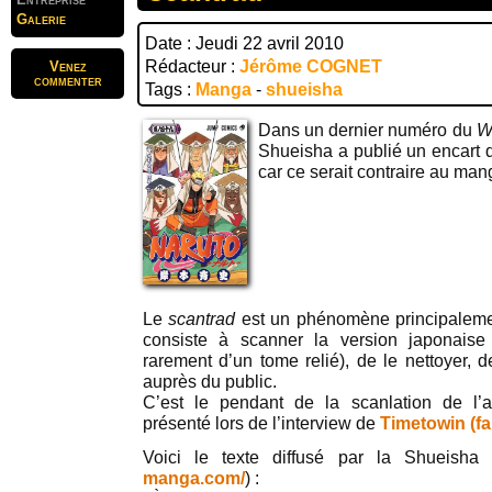
Galerie
Date : Jeudi 22 avril 2010
Rédacteur :
Jérôme COGNET
Venez
commenter
Tags :
Manga
-
shueisha
Dans un dernier numéro du
W
Shueisha a publié un encart 
car ce serait contraire au man
Le
scantrad
est un phénomène principalemen
consiste à scanner la version japonaise
rarement d’un tome relié), de le nettoyer, de
auprès du public.
C’est le pendant de la scanlation de l
présenté lors de l’interview de
Timetowin (f
Voici le texte diffusé par la Shueisha 
manga.com/
) :