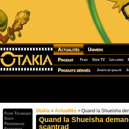
Actualités
Univers
Produit
Films
Série TV
Les livres
Produits dérivés
Jouets de qualité
J
Otakia
>
Actualités
> Quand la Shueisha dema
Fiche Technique
Quand la Shueisha demand
Staff
Personnage
scantrad
Entreprise