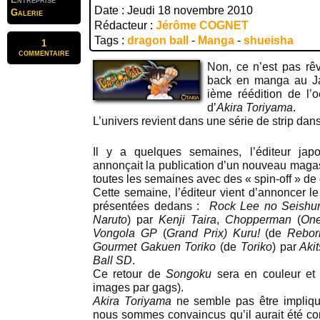
Date : Jeudi 18 novembre 2010
Galerie
Rédacteur :
Jérôme COGNET
Tags :
dragon ball
-
Manga
-
shueisha
1
commentaire
Non, ce n’est pas rê
back en manga au Ja
ième réédition de l
d’
Akira Toriyama
.
L’univers revient dans une série de strip da
Il y a quelques semaines, l’éditeur j
annonçait la publication d’un nouveau mag
toutes les semaines avec des « spin-off » de 
Cette semaine, l’éditeur vient d’annoncer l
présentées dedans :
Rock Lee no Seishu
Naruto
) par
Kenji Taira
,
Chopperman
(
One
Vongola GP
(
Grand Prix) Kuru!
(de
Rebor
Gourmet Gakuen Toriko
(de
Toriko
) par
Akit
Ball SD
.
Ce retour de
Songoku
sera en couleur et 
images par gags).
Akira Toriyama
ne semble pas être impliqu
nous sommes convaincus qu’il aurait été co