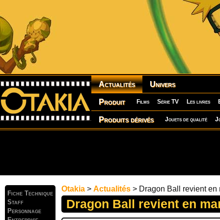
Actualités
Univers
Produit
Films
Série TV
Les livres
Produits dérivés
Jouets de qualité
J
Otakia
>
Actualités
> Dragon Ball revient e
Fiche Technique
Dragon Ball revient en m
Staff
Personnage
Entreprise