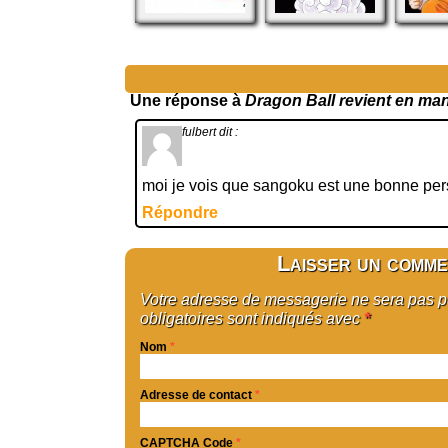
Une réponse à
Dragon Ball revient en ma
fulbert
dit :
moi je vois que sangoku est une bonne per
Répondre
Laisser un comme
Votre adresse de messagerie ne sera pas 
obligatoires sont indiqués avec
*
Nom
*
Adresse de contact
*
CAPTCHA Code
*