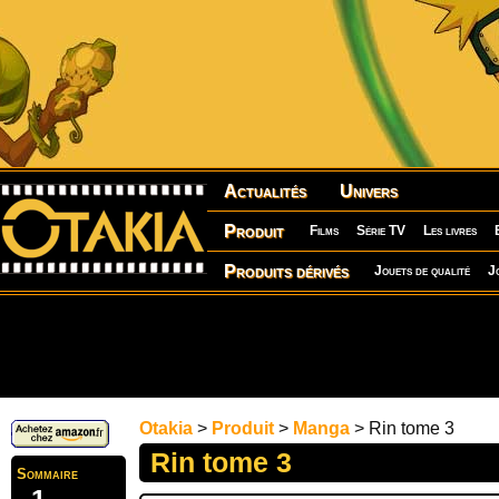
Actualités
Univers
Produit
Films
Série TV
Les livres
Produits dérivés
Jouets de qualité
J
Otakia
>
Produit
>
Manga
> Rin tome 3
Rin tome 3
Sommaire