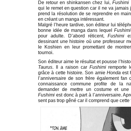
De retour en shinkansen chez lui,
Fushimi
qui le remet en question car il ne va jamais 
prend la résolution de se reprendre en main 
en créant un manga intéressant.
Malgré l’heure tardive, son éditeur lui téléph
bonne idée de manga dans lequel
Fushimi
pour adulte. D’abord réticent,
Fushimi
ex
dessinant une histoire où une professeur m
le Koshien en leur promettant de montrer
tournoi.
Son éditeur aime le résultat et pousse l’hist
Taurus
. Il a raison car
Fushimi
remporte l
grâce à cette histoire. Son amie
Honda
est h
l’anniversaire de son frère également fan
connaissance commune profite de la n
demander de mettre un costume et une cr
Fushimi
est donc à part à l’anniversaire. Après
sent pas trop gêné car il comprend que cette v