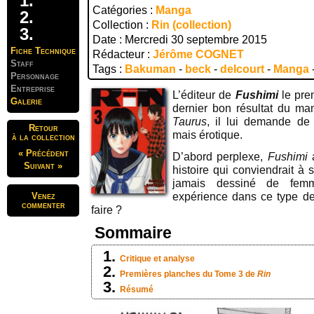
Catégories :
Manga
Collection :
Rin (collection)
Date : Mercredi 30 septembre 2015
Fiche Technique
Rédacteur :
Jérôme COGNET
Staff
Tags :
Bakuman
-
beck
-
delcourt
-
Manga
Personnage
Entreprise
L’éditeur de
Fushimi
le pren
Galerie
dernier bon résultat du m
Taurus
, il lui demande de
Retour
mais érotique.
à la collection
« Précédent
D’abord perplexe,
Fushimi
a
Suivant »
histoire qui conviendrait à 
jamais dessiné de fem
Venez
expérience dans ce type de
commenter
faire ?
Sommaire
Critique et analyse
Premières planches du Tome 3 de
Rin
Résumé