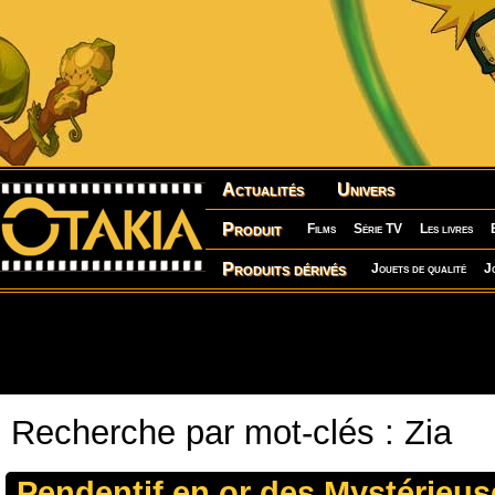
Actualités
Univers
Produit
Films
Série TV
Les livres
Produits dérivés
Jouets de qualité
J
Recherche par mot-clés : Zia
Pendentif en or des Mystérieus