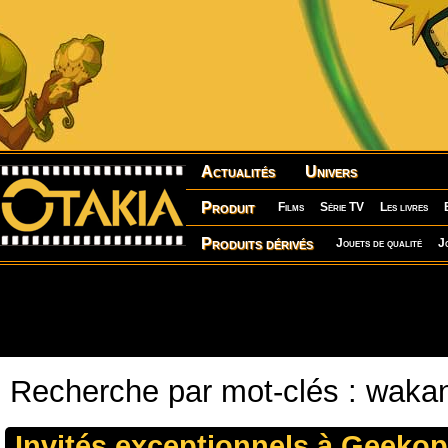
Actualités
Univers
Produit
Films
Série TV
Les livres
Produits dérivés
Jouets de qualité
J
Recherche par mot-clés : waka
Invités exceptionnels à Geekop