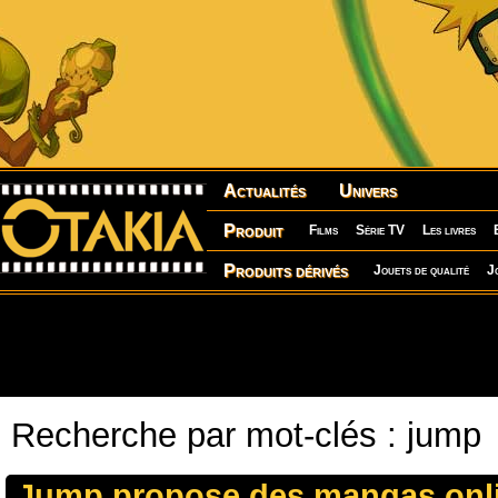
Actualités
Univers
Produit
Films
Série TV
Les livres
Produits dérivés
Jouets de qualité
J
Recherche par mot-clés : jump
Jump propose des mangas onl