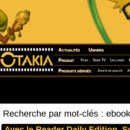
Actualités
Univers
Produit
Films
Série TV
Les livres
Produits dérivés
Jouets de qualité
J
Recherche par mot-clés : eboo
Avec le Reader Daily Edition, S