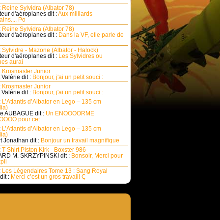
:
Reine Sylvidra (Albator 78)
eur d'aéroplanes dit :
Aux milliards
ins.... Po
:
Reine Sylvidra (Albator 78)
eur d'aéroplanes dit :
Dans la VF, elle parle de
:
Sylvidre - Mazone (Albator - Halock)
eur d'aéroplanes dit :
Les Sylvidres ou
es aurai
:
Krosmaster Junior
Valérie dit :
Bonjour, j'ai un petit souci :
:
Krosmaster Junior
Valérie dit :
Bonjour, j'ai un petit souci :
:
L’Atlantis d’Albator en Lego – 135 cm
ia)
e AUBAGUE dit :
Un ENOOOORME
OOO pour cet
:
L’Atlantis d’Albator en Lego – 135 cm
ia)
rt Jonathan dit :
Bonjour un travail magnifique
:
T-Shirt Piston Kirk - Boxster 986
RD M. SKRZYPINSKI dit :
Bonsoir, Merci pour
pli
:
Les Légendaires Tome 13 : Sang Royal
dit :
Merci c’est un gros travail! Ç