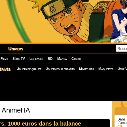
Univers
Films
Série TV
Les livres
BD
Manga
Comics
érivés
Jouets de qualité
Jouets pour enfants
Miniatures
Maquettes
Jeux V
 : AnimeHA
Dans 
s, 1000 euros dans la balance
L'amat
est li