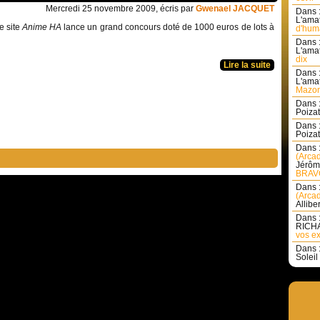
Mercredi 25 novembre 2009, écris par
Gwenael JACQUET
Dans 
L'amat
e site
Anime HA
lance un grand concours doté de 1000 euros de lots à
d'huma
Dans 
L'amat
dix
Lire la suite
Dans 
L'amat
Mazon
Dans 
Poizat 
Dans 
Poizat 
Dans 
(Arcad
Jérôm
BRAVO
Dans 
(Arcad
Allibe
Dans 
RICHA
vos ex
Dans 
Soleil 