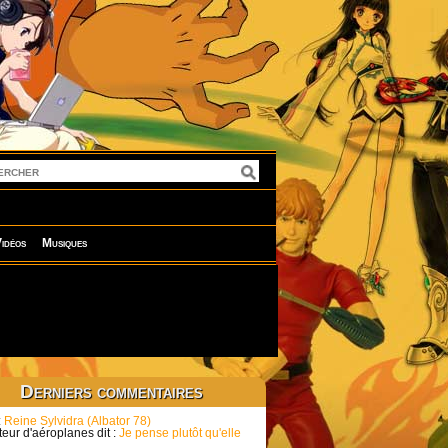
idéos
Musiques
Derniers commentaires
:
Reine Sylvidra (Albator 78)
eur d'aéroplanes dit :
Je pense plutôt qu'elle