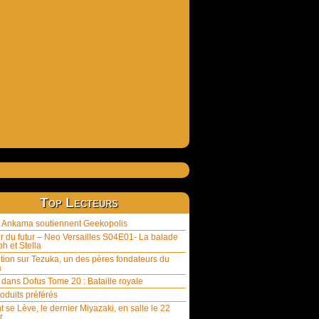
Top Lecteurs
et Ankama soutiennent Geekopolis
ur du futur – Neo Versailles S04E01- La balade
h et Stella
tion sur Tezuka, un des pères fondateurs du
a
 dans Dofus Tome 20 : Bataille royale
oduits préférés
t se Lève, le dernier Miyazaki, en salle le 22
r