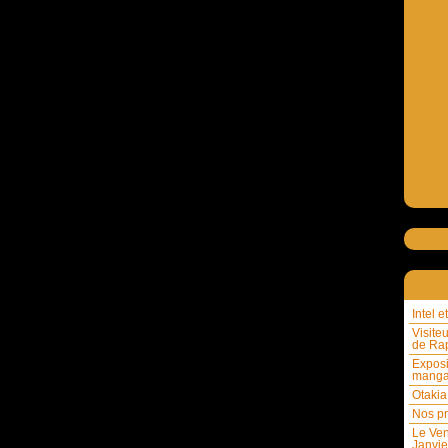
Intel 
Visite
de Rap
Exposi
mang
Otakia
Nos pr
Le Ven
Janvie