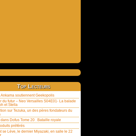
Top Lecteurs
et Ankama soutiennent Geekopolis
ur du futur – Neo Versailles S04E01- La balade
h et Stella
tion sur Tezuka, un des pères fondateurs du
a
 dans Dofus Tome 20 : Bataille royale
oduits préférés
t se Lève, le dernier Miyazaki, en salle le 22
r