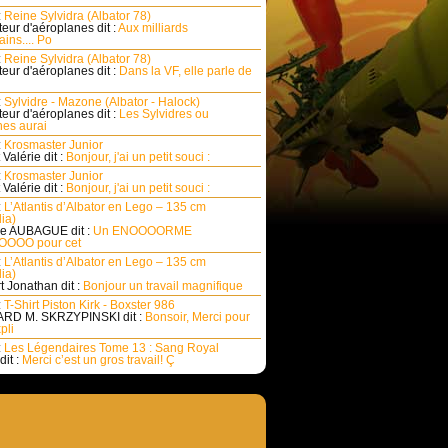
:
Reine Sylvidra (Albator 78)
eur d'aéroplanes dit :
Aux milliards
ins.... Po
:
Reine Sylvidra (Albator 78)
eur d'aéroplanes dit :
Dans la VF, elle parle de
:
Sylvidre - Mazone (Albator - Halock)
eur d'aéroplanes dit :
Les Sylvidres ou
es aurai
:
Krosmaster Junior
Valérie dit :
Bonjour, j'ai un petit souci :
:
Krosmaster Junior
Valérie dit :
Bonjour, j'ai un petit souci :
:
L’Atlantis d’Albator en Lego – 135 cm
ia)
e AUBAGUE dit :
Un ENOOOORME
OOO pour cet
:
L’Atlantis d’Albator en Lego – 135 cm
ia)
rt Jonathan dit :
Bonjour un travail magnifique
:
T-Shirt Piston Kirk - Boxster 986
RD M. SKRZYPINSKI dit :
Bonsoir, Merci pour
pli
:
Les Légendaires Tome 13 : Sang Royal
dit :
Merci c’est un gros travail! Ç