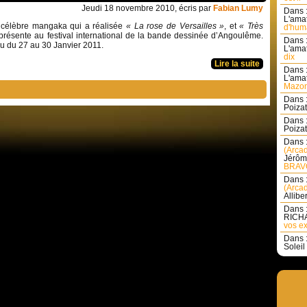
Jeudi 18 novembre 2010, écris par
Fabian Lumy
Dans 
L'amat
 célèbre mangaka qui a réalisée
« La rose de Versailles »
, et
« Très
d'huma
 présente au festival international de la bande dessinée d’Angoulême.
Dans 
ieu du 27 au 30 Janvier 2011.
L'amat
dix
Lire la suite
Dans 
L'amat
Mazon
Dans 
Poizat 
Dans 
Poizat 
Dans 
(Arcad
Jérôm
BRAVO
Dans 
(Arcad
Allibe
Dans 
RICHA
vos ex
Dans 
Soleil 