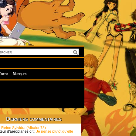
idéos
Musiques
Derniers commentaires
:
Reine Sylvidra (Albator 78)
eur d'aéroplanes dit :
Je pense plutôt qu'elle