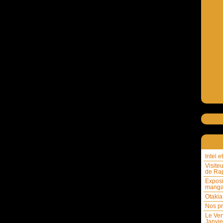
Intel 
Visite
de Rap
Exposi
mang
Otakia
Nos pr
Le Ven
Janvie