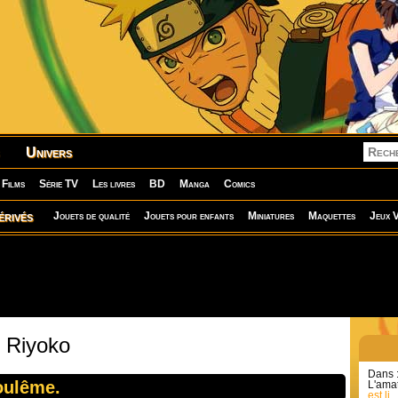
Univers
Films
Série TV
Les livres
BD
Manga
Comics
érivés
Jouets de qualité
Jouets pour enfants
Miniatures
Maquettes
Jeux V
: Riyoko
Dans 
oulême.
L'amat
est li