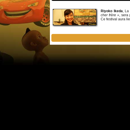
Riyoko Ikeda
, La
cher frère »
, sera
Ce festival aura l