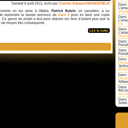
Samedi 6 août 2011, écris par
Charles-Edouard MANDEFIELD
Dans 
L'amat
 comme on les aime à Otakia,
Patrick Boivin
, un canadien, a eu
d'huma
e de reprendre la bande annonce de
Cars 2
pour en faire une copie
Dans 
o
. Ce genre de projet a tout pour séduire les fans d’autant plus que la
L'amat
se de moyen très conséquents.
dix
Dans 
Lire la suite
L'amat
Mazon
Dans 
Poizat 
Dans 
Poizat 
Dans 
(Arcad
Jérôm
BRAVO
Dans 
(Arcad
Allibe
Dans 
RICHA
vos ex
Dans 
Soleil 