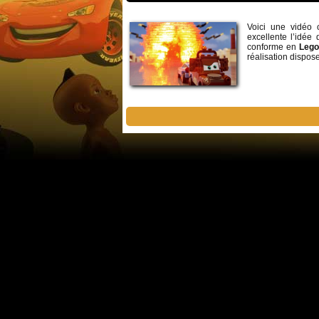
Voici une vidéo
excellente l’idé
conforme en
Leg
réalisation dispo