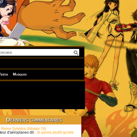
idéos
Musiques
Derniers commentaires
:
Reine Sylvidra (Albator 78)
eur d'aéroplanes dit :
Je pense plutôt qu'elle