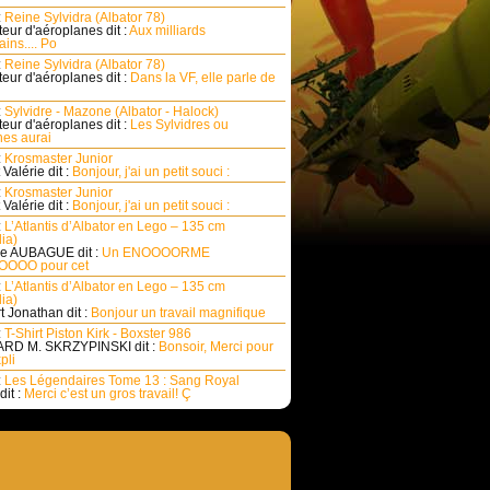
:
Reine Sylvidra (Albator 78)
eur d'aéroplanes dit :
Aux milliards
ins.... Po
:
Reine Sylvidra (Albator 78)
eur d'aéroplanes dit :
Dans la VF, elle parle de
:
Sylvidre - Mazone (Albator - Halock)
eur d'aéroplanes dit :
Les Sylvidres ou
es aurai
:
Krosmaster Junior
Valérie dit :
Bonjour, j'ai un petit souci :
:
Krosmaster Junior
Valérie dit :
Bonjour, j'ai un petit souci :
:
L’Atlantis d’Albator en Lego – 135 cm
ia)
e AUBAGUE dit :
Un ENOOOORME
OOO pour cet
:
L’Atlantis d’Albator en Lego – 135 cm
ia)
rt Jonathan dit :
Bonjour un travail magnifique
:
T-Shirt Piston Kirk - Boxster 986
RD M. SKRZYPINSKI dit :
Bonsoir, Merci pour
pli
:
Les Légendaires Tome 13 : Sang Royal
dit :
Merci c’est un gros travail! Ç