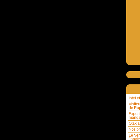
Intel 
Visite
de Rap
Exposi
mang
Otakia
Nos pr
Le Ven
Janvie