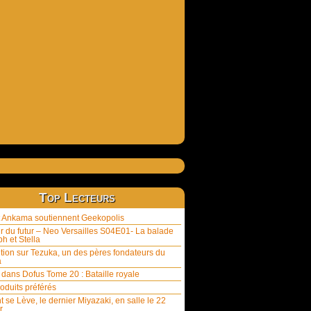
Top Lecteurs
et Ankama soutiennent Geekopolis
ur du futur – Neo Versailles S04E01- La balade
h et Stella
tion sur Tezuka, un des pères fondateurs du
a
 dans Dofus Tome 20 : Bataille royale
oduits préférés
t se Lève, le dernier Miyazaki, en salle le 22
r