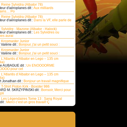
:
Reine Sylvidra (Albator 78)
eur d'aéroplanes dit :
Aux milliards
ins.... Po
:
Reine Sylvidra (Albator 78)
eur d'aéroplanes dit :
Dans la VF, elle parle de
:
Sylvidre - Mazone (Albator - Halock)
eur d'aéroplanes dit :
Les Sylvidres ou
es aurai
:
Krosmaster Junior
Valérie dit :
Bonjour, j'ai un petit souci :
:
Krosmaster Junior
Valérie dit :
Bonjour, j'ai un petit souci :
:
L’Atlantis d’Albator en Lego – 135 cm
ia)
e AUBAGUE dit :
Un ENOOOORME
OOO pour cet
:
L’Atlantis d’Albator en Lego – 135 cm
ia)
rt Jonathan dit :
Bonjour un travail magnifique
:
T-Shirt Piston Kirk - Boxster 986
RD M. SKRZYPINSKI dit :
Bonsoir, Merci pour
pli
:
Les Légendaires Tome 13 : Sang Royal
dit :
Merci c’est un gros travail! Ç