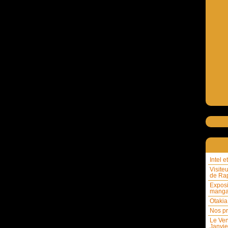
Intel 
Visite
de Rap
Exposi
mang
Otakia
Nos pr
Le Ven
Janvie