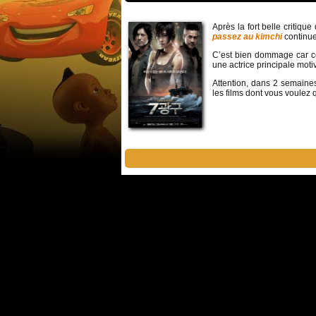
Après la fort belle critique
passez au kimchi
continue
C’est bien dommage car ce
une actrice principale moti
Attention, dans 2 semaine
les films dont vous voulez