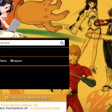
idéos
Musiques
Derniers commentaires
:
Reine Sylvidra (Albator 78)
eur d'aéroplanes dit :
Je pense plutôt qu'elle