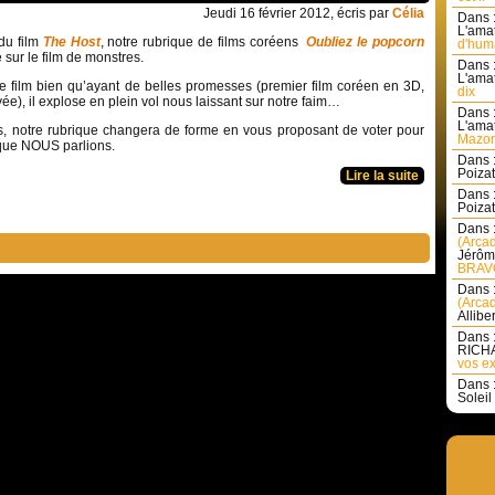
Jeudi 16 février 2012, écris par
Célia
Dans 
L'amat
 du film
The Host
, notre rubrique de films coréens
Oubliez le popcorn
d'huma
 sur le film de monstres.
Dans 
L'amat
 film bien qu’ayant de belles promesses (premier film coréen en 3D,
dix
vée), il explose en plein vol nous laissant sur notre faim…
Dans 
L'amat
s, notre rubrique changera de forme en vous proposant de voter pour
Mazon
 que NOUS parlions.
Dans 
Poizat 
Lire la suite
Dans 
Poizat 
Dans 
(Arcad
Jérôm
BRAVO
Dans 
(Arcad
Allibe
Dans 
RICHA
vos ex
Dans 
Soleil 