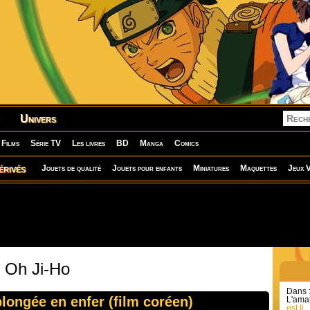
Univers
Films
Série TV
Les livres
BD
Manga
Comics
érivés
Jouets de qualité
Jouets pour enfants
Miniatures
Maquettes
Jeux V
: Oh Ji-Ho
Dans 
plongée en enfer (film coréen)
L'amat
est li