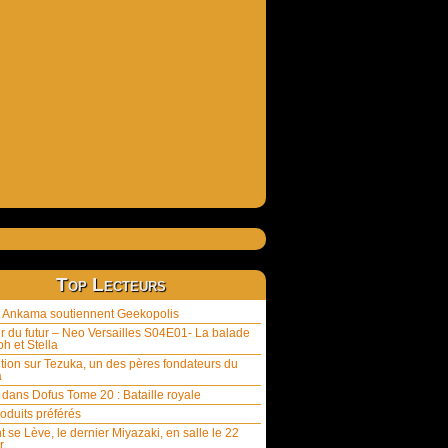
Top Lecteurs
et Ankama soutiennent Geekopolis
ur du futur – Neo Versailles S04E01- La balade
h et Stella
tion sur Tezuka, un des pères fondateurs du
a
 dans Dofus Tome 20 : Bataille royale
oduits préférés
t se Lève, le dernier Miyazaki, en salle le 22
r