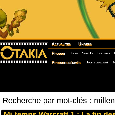
Actualités
Univers
Produit
Films
Série TV
Les livres
Produits dérivés
Jouets de qualité
J
Recherche par mot-clés : mille
Mi-temps Warcraft 1 : La fin des