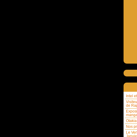
Intel 
Visite
de Rap
Exposi
mang
Otakia
Nos pr
Le Ven
Janvie