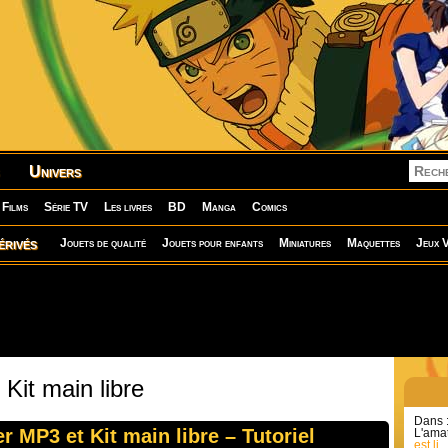
Univers
Films
Série TV
Les livres
BD
Manga
Comics
érivés
Jouets de qualité
Jouets pour enfants
Miniatures
Maquettes
Jeux V
Kit main libre
Dans 
r MP3 et Kit main libre – Tutoriel
L'amat
est li