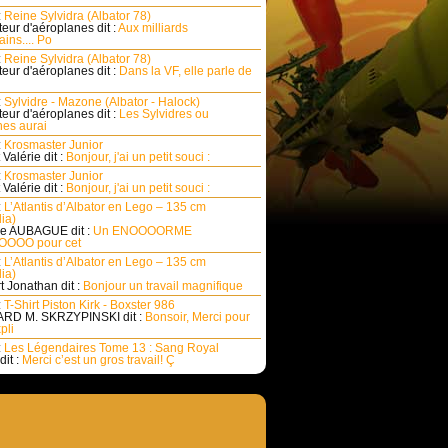
:
Reine Sylvidra (Albator 78)
eur d'aéroplanes dit :
Aux milliards
ins.... Po
:
Reine Sylvidra (Albator 78)
eur d'aéroplanes dit :
Dans la VF, elle parle de
:
Sylvidre - Mazone (Albator - Halock)
eur d'aéroplanes dit :
Les Sylvidres ou
es aurai
:
Krosmaster Junior
Valérie dit :
Bonjour, j'ai un petit souci :
:
Krosmaster Junior
Valérie dit :
Bonjour, j'ai un petit souci :
:
L’Atlantis d’Albator en Lego – 135 cm
ia)
e AUBAGUE dit :
Un ENOOOORME
OOO pour cet
:
L’Atlantis d’Albator en Lego – 135 cm
ia)
rt Jonathan dit :
Bonjour un travail magnifique
:
T-Shirt Piston Kirk - Boxster 986
RD M. SKRZYPINSKI dit :
Bonsoir, Merci pour
pli
:
Les Légendaires Tome 13 : Sang Royal
dit :
Merci c’est un gros travail! Ç