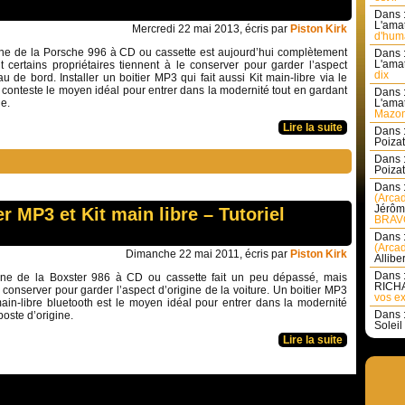
Dans 
L'amat
Mercredi 22 mai 2013, écris par
Piston Kirk
d'huma
gine de la Porsche 996 à CD ou cassette est aujourd’hui complètement
Dans 
L'amat
 certains propriétaires tiennent à le conserver pour garder l’aspect
dix
au de bord. Installer un boitier MP3 qui fait aussi Kit main-libre via le
 conteste le moyen idéal pour entrer dans la modernité tout en gardant
Dans 
ne.
L'amat
Mazon
Lire la suite
Dans 
Poizat 
Dans 
Poizat 
Dans 
(Arcad
Jérôm
r MP3 et Kit main libre – Tutoriel
BRAVO
Dans 
(Arcad
Dimanche 22 mai 2011, écris par
Piston Kirk
Allibe
Dans 
gine de la Boxster 986 à CD ou cassette fait un peu dépassé, mais
RICHA
e conserver pour garder l’aspect d’origine de la voiture. Un boitier MP3
vos ex
main-libre bluetooth est le moyen idéal pour entrer dans la modernité
Dans 
poste d’origine.
Soleil 
Lire la suite