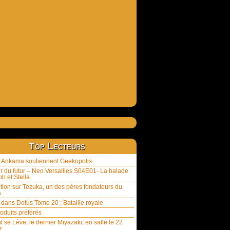
Top Lecteurs
et Ankama soutiennent Geekopolis
ur du futur – Neo Versailles S04E01- La balade
h et Stella
tion sur Tezuka, un des pères fondateurs du
a
 dans Dofus Tome 20 : Bataille royale
oduits préférés
t se Lève, le dernier Miyazaki, en salle le 22
r