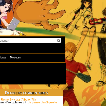
idéos
Musiques
Derniers commentaires
:
Reine Sylvidra (Albator 78)
eur d'aéroplanes dit :
Je pense plutôt qu'elle