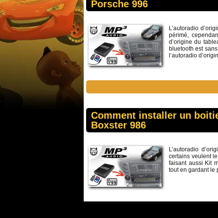
Porsche 996
L’autoradio d’ori
périmé, cependant
d’origine du table
bluetooth est sans
l’autoradio d’origi
Comment installer un boitie
Boxster 986
L’autoradio d’ori
certains veulent l
faisant aussi Kit 
tout en gardant le 