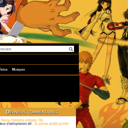
idéos
Musiques
Derniers commentaires
:
Reine Sylvidra (Albator 78)
eur d'aéroplanes dit :
Je pense plutôt qu'elle