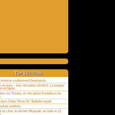
Top Lecteurs
et Ankama soutiennent Geekopolis
ur du futur – Neo Versailles S04E01- La balade
h et Stella
tion sur Tezuka, un des pères fondateurs du
a
 dans Dofus Tome 20 : Bataille royale
oduits préférés
t se Lève, le dernier Miyazaki, en salle le 22
r