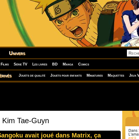
Univers
Films
Série TV
Les livres
BD
Manga
Comics
érivés
Jouets de qualité
Jouets pour enfants
Miniatures
Maquettes
Jeux V
: Kim Tae-Guyn
Dans 
Sangoku avait joué dans Matrix, ça
L'amat
est li