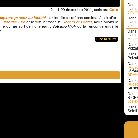
Dans 
L'amat
Jeudi 29 décembre 2011, écris par
Célia
d'huma
 popcorn passez au kimchi
sur les films coréens continue à s’étoffer :
Dans 
L'amat
 : Into the Fire
et le film fantastique
Hansel et Gretel
, nous avons le
dix
lire qui ne sort de nulle part :
Volcano High
où la rencontre entre le
x
.
Dans 
L'amat
Mazon
Lire la suite
Dans 
Poizat 
Dans 
Poizat 
Dans 
(Arcad
Jérôm
BRAVO
Dans 
(Arcad
Allibe
Dans 
RICHA
vos ex
Dans 
Soleil 