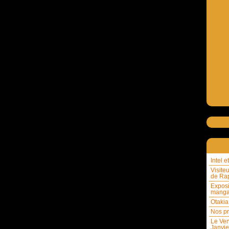
Intel 
Visite
de Rap
Exposi
mang
Otakia
Nos pr
Le Ven
Janvie