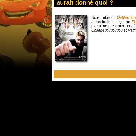
aurait donné quoi ?
Notre rubrique
Oubliez le
après le film de guerre
71
plaisir de présenter un dé
Collège fou fou fou
et
Matri