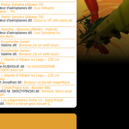
:
Reine Sylvidra (Albator 78)
eur d'aéroplanes dit :
Aux milliards
ins.... Po
:
Reine Sylvidra (Albator 78)
eur d'aéroplanes dit :
Dans la VF, elle parle de
:
Sylvidre - Mazone (Albator - Halock)
eur d'aéroplanes dit :
Les Sylvidres ou
es aurai
:
Krosmaster Junior
Valérie dit :
Bonjour, j'ai un petit souci :
:
Krosmaster Junior
Valérie dit :
Bonjour, j'ai un petit souci :
:
L’Atlantis d’Albator en Lego – 135 cm
ia)
e AUBAGUE dit :
Un ENOOOORME
OOO pour cet
:
L’Atlantis d’Albator en Lego – 135 cm
ia)
rt Jonathan dit :
Bonjour un travail magnifique
:
T-Shirt Piston Kirk - Boxster 986
RD M. SKRZYPINSKI dit :
Bonsoir, Merci pour
pli
:
Les Légendaires Tome 13 : Sang Royal
dit :
Merci c’est un gros travail! Ç