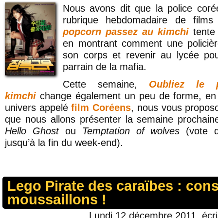
Nous avons dit que la police coré
rubrique hebdomadaire de fil
popcorn passez au kimchi
tente 
en montrant comment une policiè
son corps et revenir au lycée pou
parrain de la mafia.
Cette semaine,
Oubliez le 
kimchi
change également un peu de forme, en p
univers appelé
film Coréens
, nous vous proposo
que nous allons présenter la semaine prochain
Hello Ghost
ou
Temptation of wolves
(vote d
jusqu’à la fin du week-end).
Lego Pirate des caraïbes : cons
moussaillons !
Lundi 12 décembre 2011, écr