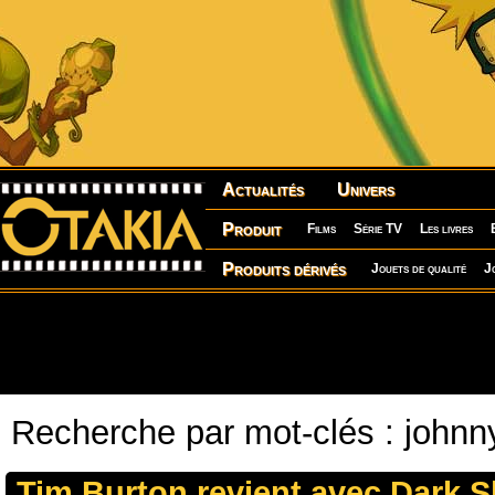
Actualités
Univers
Produit
Films
Série TV
Les livres
Produits dérivés
Jouets de qualité
J
Recherche par mot-clés : johnn
Tim Burton revient avec Dark