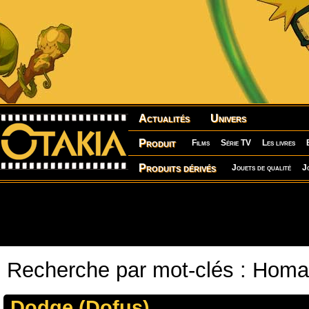
Actualités
Univers
Produit
Films
Série TV
Les livres
Produits dérivés
Jouets de qualité
J
Recherche par mot-clés : Homa
Dodge (Dofus)