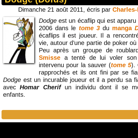
Dimanche 21 août 2011, écris par
Charles
Dodge
est un écaflip qui est apparu
2006 dans le
tome 3
du
manga
écaflips il est joueur. Il a rencont
vie, autour d’une partie de poker où
Peu après un groupe de roublar
Smisse
a tenté de lui voler so
intervenu pour la sauver (
tome 5
).
rapprochés et ils ont fini par se 
Dodge
est un incurable joueur et il a perdu sa f
avec
Homar Cherif
un individu dont il se moq
enfants.