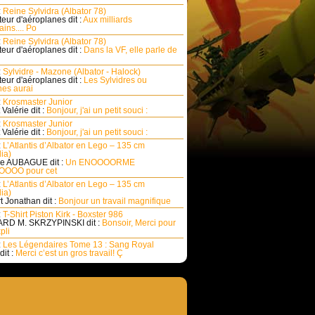
:
Reine Sylvidra (Albator 78)
eur d'aéroplanes dit :
Aux milliards
ins.... Po
:
Reine Sylvidra (Albator 78)
eur d'aéroplanes dit :
Dans la VF, elle parle de
:
Sylvidre - Mazone (Albator - Halock)
eur d'aéroplanes dit :
Les Sylvidres ou
es aurai
:
Krosmaster Junior
Valérie dit :
Bonjour, j'ai un petit souci :
:
Krosmaster Junior
Valérie dit :
Bonjour, j'ai un petit souci :
:
L’Atlantis d’Albator en Lego – 135 cm
ia)
e AUBAGUE dit :
Un ENOOOORME
OOO pour cet
:
L’Atlantis d’Albator en Lego – 135 cm
ia)
rt Jonathan dit :
Bonjour un travail magnifique
:
T-Shirt Piston Kirk - Boxster 986
RD M. SKRZYPINSKI dit :
Bonsoir, Merci pour
pli
:
Les Légendaires Tome 13 : Sang Royal
dit :
Merci c’est un gros travail! Ç