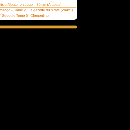
ntis d’Albator en Lego – 70 cm (Arcadia)
ango – Tome 2 : La gazette du pirate (Wakfu)
’ Squeele Tome 6 : Clémentine