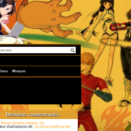
idéos
Musiques
Derniers commentaires
:
Reine Sylvidra (Albator 78)
eur d'aéroplanes dit :
Je pense plutôt qu'elle