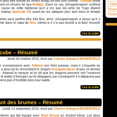
n peut être induite en erreur lorsqu’un être bon comme
Tristepin
porte
L’Atla
ient un
shushu
tel que
Rubilax
. Dans ce cas,
Grougaloragran
confond
 à cause de cette faiblesse qu’il a cru que les amis de
Yugo
étaient
Tangom
r bateau (
épisode 15
) avant de les attaquer plus tard dans le temple
Freaks
mes peut parfois être très fine, ainsi,
Grougaloragran
a perçu qu’il y
onté dans le cœur de
Nox
, même si il n’a pas réussit à la faire ressortir
Lire la suite
iacube – Résumé
Jeudi 28 octobre 2010, écris par
Charles-Edouard MANDEFIELD
ire connaissance avec
Adamaï
son frère jumeau, mais il s’inquiète du
Il a peur qu’ils rencontrent le dragon
Grougaloragran
et que ce dernier
x.
Adamaï
le rassure et lui dit que les dragons peuvent voir l’essence
 le
wakfu
(l’énergie) qu’ils dégagent, par conséquent il n’attaquera pas
verra pas d’hostilité dans leur
wakfu
.
Lire la suite
fant des brumes – Résumé
Lundi 13 septembre 2010, écris par
Charles-Edouard MANDEFIELD
nturier qui fait équipe avec
Ruel Stroud
un
énutrof
vénal. Les deux