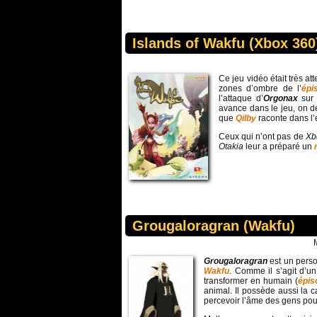
Islands of Wakfu (Xbox 360
Ce jeu vidéo était très a
zones d’ombre de l’
épi
l’attaque d’
Orgonax
sur
avance dans le jeu, on 
que
Qilby
raconte dans l’
Ceux qui n’ont pas de
Xb
Otakia
leur a préparé un
Grougaloragran (Wakfu)
Grougaloragran
est un pers
Wakfu
. Comme il s’agit d’un
transformer en humain (
épis
animal. Il possède aussi la c
percevoir l’âme des gens pour