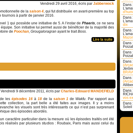
Vendredi 29 avril 2016, écris par
Jabberwock
Dans 
L'amat
romotionnelle de la
saison 4
, qui fut distribuée en avant-première au top
d'huma
 tournois à partir de janvier 2016.
Dans 
L'amat
evel 1 qui possède une initiative de 5. A l’instar de
Phaeris
, ce ne sera
dix
e équipe. Son initiative lui permet aussi de bénéficier de la majorité des
Dans 
otoire de
Poochan
,
Grougaloragran
ayant le trait
Boss
.
L'amat
Mazon
Lire la suite
Dans 
Poizat 
Dans 
Poizat 
Dans 
(Arcad
Jérôm
BRAVO
Dans 
(Arcad
Allibe
Dans 
Vendredi 9 décembre 2011, écris par
Charles-Edouard MANDEFIELD
RICHA
vos ex
rde les
épisodes 16
à
18
de la
saison 1
de
Wakfu
. Par rapport aux
cette collection, la part belle a été faites aux images. Il y a moins
Dans 
Soleil 
evanche les visuels sont très intéressants ce qui n’est pas surprenant
aphique des épisodes abordés.
 un caractère particulier dans la mesure où les épisodes traités ont été
ois réalisés par plusieurs studios : Roubaix, Paris mais aussi celui du