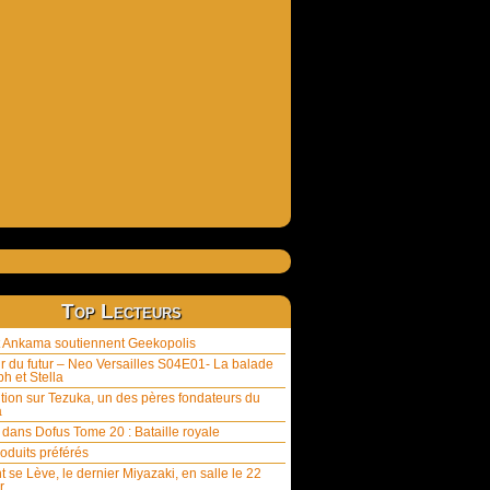
Top Lecteurs
et Ankama soutiennent Geekopolis
ur du futur – Neo Versailles S04E01- La balade
h et Stella
tion sur Tezuka, un des pères fondateurs du
a
 dans Dofus Tome 20 : Bataille royale
oduits préférés
t se Lève, le dernier Miyazaki, en salle le 22
r