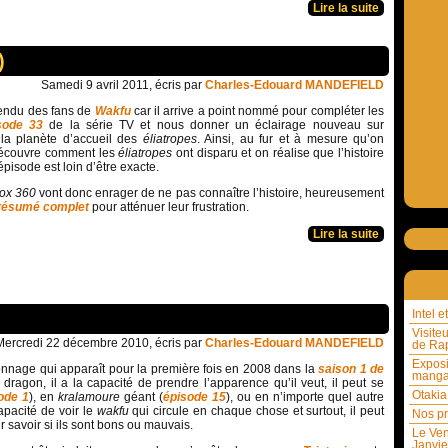
Lire la suite
)
Samedi 9 avril 2011, écris par
Charles-Edouard MANDEFIELD
ttendu des fans de
Wakfu
car il arrive a point nommé pour compléter les
sode 33
de la série TV et nous donner un éclairage nouveau sur
 la planète d’accueil des
éliatropes
. Ainsi, au fur et à mesure qu’on
découvre comment les
éliatropes
ont disparu et on réalise que l’histoire
épisode est loin d’être exacte.
ox 360
vont donc enrager de ne pas connaître l’histoire, heureusement
résumé complet
pour atténuer leur frustration.
Lire la suite
Intel 
Visite
Mercredi 22 décembre 2010, écris par
Charles-Edouard MANDEFIELD
de Rap
Exposi
onnage qui apparaît pour la première fois en 2008 dans la
saison 1 de
mang
 dragon, il a la capacité de prendre l’apparence qu’il veut, il peut se
Otakia
ode 1
), en
kralamoure
géant (
épisode 15
), ou en n’importe quel autre
apacité de voir le
wakfu
qui circule en chaque chose et surtout, il peut
Nos pr
 savoir si ils sont bons ou mauvais.
Le Ven
Janvie