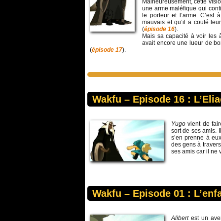
Malheureusement, cette visio
une arme maléfique qui cont
le porteur et l’arme. C’est
mauvais et qu’il a coulé leu
(
épisode 16
).
Mais sa capacité à voir les â
avait encore une lueur de b
(
épisode 17
).
Wakfu – Episode 16 : L’El
Yugo
vient de fa
sort de ses amis. 
s’en prenne à eu
des gens à travers
ses amis car il ne 
Wakfu – Episode 01 : L’en
Alibert
est un ave