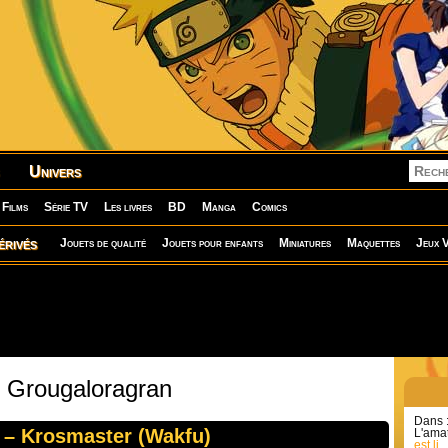
Univers
Films
Série TV
Les livres
BD
Manga
Comics
érivés
Jouets de qualité
Jouets pour enfants
Miniatures
Maquettes
Jeux V
: Grougaloragran
Dans 
) – Krosmaster (Wakfu)
L'amat
est li