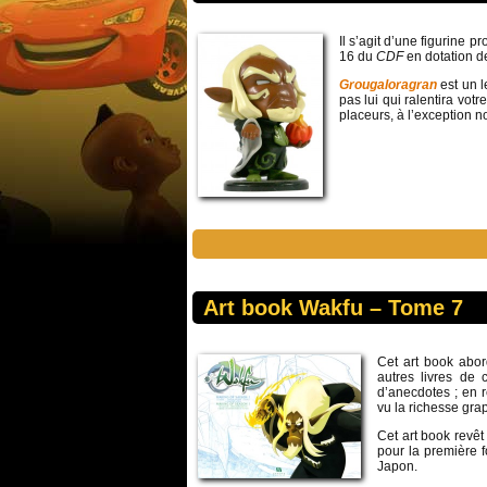
Il s’agit d’une figurine p
16 du
CDF
en dotation de
Grougaloragran
est un l
pas lui qui ralentira votr
placeurs, à l’exception n
Art book Wakfu – Tome 7
Cet art book abo
autres livres de 
d’anecdotes ; en r
vu la richesse gr
Cet art book revêt
pour la première f
Japon.