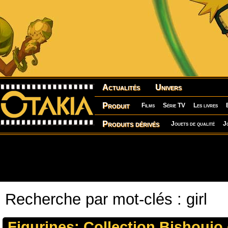
Actualités
Univers
Produit
Films
Série TV
Les livres
Produits dérivés
Jouets de qualité
J
Recherche par mot-clés : girl
Figurines: Collection Bishoujo