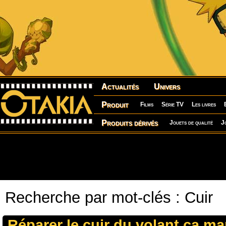
Actualités
Univers
Produit
Films
Série TV
Les livres
Produits dérivés
Jouets de qualité
J
Recherche par mot-clés : Cuir
Réparer le cuir du volant ça m