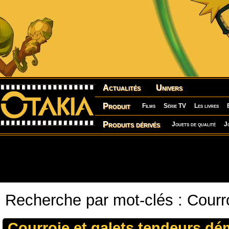
Actualités
Univers
Produit
Films
Série TV
Les livres
Produits dérivés
Jouets de qualité
J
Recherche par mot-clés : Courr
Courroie et galets tendeurs dé