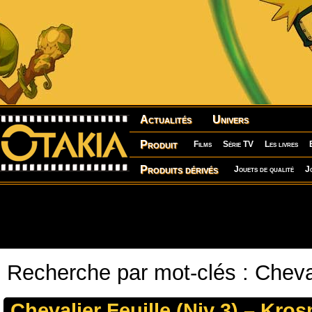
Actualités
Univers
Produit
Films
Série TV
Les livres
Produits dérivés
Jouets de qualité
J
Recherche par mot-clés : Cheval
Chevalier Feuille (Niv 3) – Kro