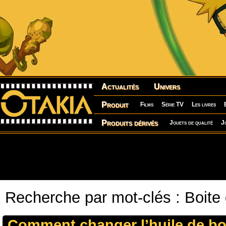
Actualités
Univers
Produit
Films
Série TV
Les livres
Produits dérivés
Jouets de qualité
J
Recherche par mot-clés : Boite 
Comment changer l’huile de boi