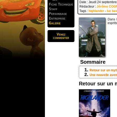
Date : Jeudi 24 septembr
Fiche Technique
Rédacteur :
Jérôme COG
Staff
Tags :
highlander
-
luc be
Personnage
Entreprise
Dans l
Galerie
esprits
Venez
commenter
Sommaire
Retour sur un myt
Une nouvelle aven
Retour sur un 