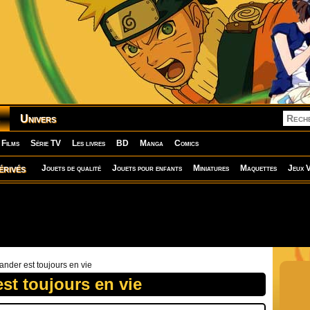
Univers
Films
Série TV
Les livres
BD
Manga
Comics
érivés
Jouets de qualité
Jouets pour enfants
Miniatures
Maquettes
Jeux V
ander est toujours en vie
st toujours en vie