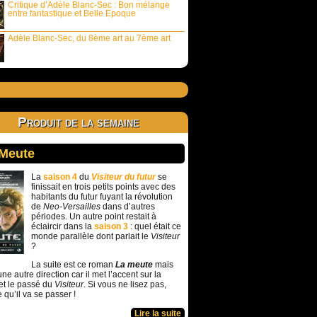
Critique d’Adèle Blanc-Sec : Bon mélange
entre fantastique et Belle Epoque
Adèle Blanc-Sec, du 8ème art au 7ème art
Produit de la semaine
 Meute
La
saison 4
du
Visiteur du futur
se
finissait en trois petits points avec des
habitants du futur fuyant la révolution
de
Neo-Versailles
dans d’autres
périodes. Un autre point restait à
éclaircir dans la
saison 3
: quel était ce
monde parallèle dont parlait le
Visiteur
?
La suite est ce roman
La meute
mais
ne autre direction car il met l’accent sur la
et le passé du
Visiteur
. Si vous ne lisez pas,
e qu’il va se passer !
Lire la suite