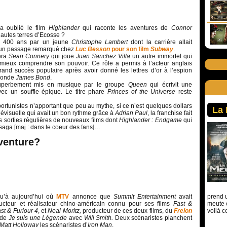
a oublié le film
Highlander
qui raconte les aventures de
Connor
autes terres d’Ecosse ?
ur 400 ans par un jeune
Christophe Lambert
dont la carrière allait
s un passage remarqué chez
Luc Besson
pour son film
Subway
.
era
Sean Connery
qui joue
Juan Sanchez Villa
un autre immortel qui
 mieux comprendre son pouvoir. Ce rôle a permis à l’acteur anglais
and succès populaire après avoir donné les lettres d’or à l’espion
 monde
James Bond
.
superbement mis en musique par le groupe
Queen
qui écrivit une
vec un souffle épique. Le titre phare
Princes of the Universe
reste
pportunistes n’apportant que peu au mythe, si ce n’est quelques dollars
La
élévisuelle qui avait un bon rythme grâce à
Adrian Paul
, la franchise fait
 sorties régulières de nouveaux films dont
Highlander : Endgame
qui
 saga [maj : dans le coeur des fans]…
venture?
u’à aujourd’hui où
MTV
annonce que
Summit Entertainment
avait
prend u
ucteur et réalisateur chino-américain connu pour ses films
Fast &
meute 
st & Furiour 4
, et
Neal Moritz,
producteur de ces deux films, du
Frelon
voilà c
 de
Je suis une Légende
avec
Will Smith.
Deux scénaristes planchent
Matt Holloway
les scénaristes d’
Iron Man
.