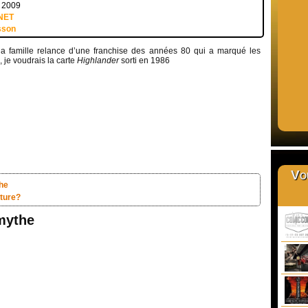
e 2009
NET
sson
a famille relance d’une franchise des années 80 qui a marqué les
, je voudrais la carte
Highlander
sorti en 1986
Vou
he
ture?
mythe