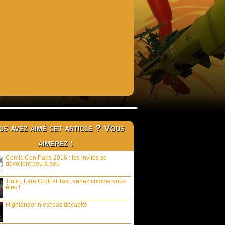
s avez aimé cet article ? Vous
aimerez :
Comic Con Paris 2016 : les invités se
dévoilent peu à peu
Tintin, Lara Croft et Taxi, venez comme vous
êtes !
Highlander n’est pas décapité