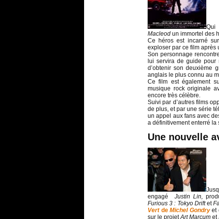
Qui 
Macleod
un immortel des h
Ce héros est incarné s
exploser par ce film aprè
Son personnage rencontr
lui servira de guide pour
d’obtenir son deuxième gr
anglais le plus connu au
Ce film est également 
musique rock originale a
encore très célèbre.
Suivi par d’autres films o
de plus, et par une série t
un appel aux fans avec des
a définitivement enterré la
Une nouvelle a
Jusq
engagé
Justin Lin,
prod
Furious 3 : Tokyo Drift
et
Fa
Vert
de
Michel Gondry
et
sur le projet
Art Marcum
et