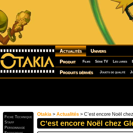
Actualités
Univers
Produit
Films
Série TV
Les livres
Produits dérivés
Jouets de qualité
J
Otakia
>
Actualités
> C’est encore Noël chez
Fiche Technique
C’est encore Noël chez Gl
Staff
Personnage
Entreprise