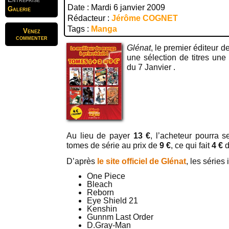
Date : Mardi 6 janvier 2009
Galerie
Rédacteur :
Jérôme COGNET
Tags :
Manga
Venez
commenter
Glénat
, le premier éditeur d
une sélection de titres une 
du 7 Janvier .
Au lieu de payer
13 €
, l’acheteur pourra 
tomes de série au prix de
9 €
, ce qui fait
4 €
d
D’après
le site officiel de Glénat
, les séries
One Piece
Bleach
Reborn
Eye Shield 21
Kenshin
Gunnm Last Order
D.Gray-Man